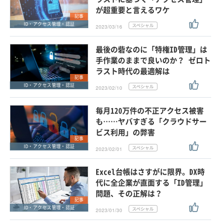
が超重要と言えるワケ
記事
ID・アクセス管理・認証
2023/03/16
最後の砦なのに「特権ID管理」は
手作業のままで良いのか？ ゼロト
ラスト時代の最適解は
記事
ID・アクセス管理・認証
2023/02/10
毎月120万件の不正アクセス被害
も……ヤバすぎる「クラウドサー
ビス利用」の弊害
記事
ID・アクセス管理・認証
2023/02/01
Excel台帳はさすがに限界。DX時
代に全企業が直面する「ID管理」
問題、その正解は？
記事
ID・アクセス管理・認証
2023/01/30