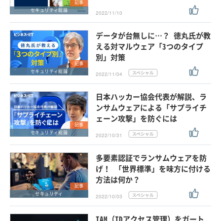
記事
セキュリティ総論
2022/11/10
データが台無しに…？ 徳丸氏が教
える対マルウェア「3つのタイプ
別」対策
記事
セキュリティ総論
2022/11/04
日本ハッカー協会代表が解説、ラ
ンサムウェアによる「サプライチ
ェーン攻撃」を防ぐには
記事
セキュリティ総論
2022/10/31
多要素認証でランサムウェアを防
げ！ 「世界標準」を味方に付ける
方法は何か？
記事
セキュリティ
2022/10/03
IAM（IDアクセス管理）をガート