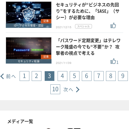
セキュリティが“ビジネスの先回
り”をするために、「SASE」（サ
シー）が必要な理由
記事
ID・アクセス管理・認証
2021/12/15
「パスワード定期変更」はテレワ
ーク隆盛の今でも“不要”か？ 攻
撃者の視点で考える
記事
1
セキュリティ総論
2021/11/09
1
2
3
4
5
6
7
8
9
前へ
10
次へ
メディア一覧