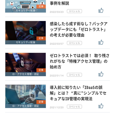
事例を解説
記事
セキュリティ総論
2022/03/23
感染したら成す術なし？バックア
ップデータにも「ゼロトラスト」
の考えが必要な理由
記事
セキュリティ総論
2022/03/07
ゼロトラストでは必須！ 取り残さ
れがちな「特権アクセス管理」の
始め方
記事
ID・アクセス管理・認証
2022/01/14
導入前に知りたい「IDaaSの誤
解」とは？ “真に”シンプルでセ
キュアなID管理の実現法
記事
ID・アクセス管理・認証
2021/12/20