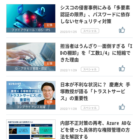
シスコの侵害事例にみる「多要素
認証の限界」、パスワードに依存
しないセキュリティ対策
記事
ファイアウォール・IDS・IPS
2023/01/25
担当者はうんざり…面倒すぎる「I
Dの棚卸」を「工数1/4」に短縮で
きた理由
記事
ID・アクセス管理・認証
2022/11/29
日本が不利な状況に？ 慶應大 手
塚教授が語る「トラストサービ
ス」の重要性
記事
コンプライアンス総論
2022/11/28
内部不正対策の再考、Azure ADな
どを使った具体的な権限管理の方
法を解説する