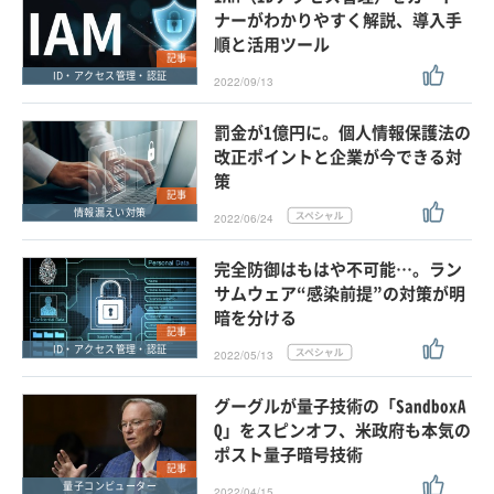
ナーがわかりやすく解説、導入手
順と活用ツール
記事
ID・アクセス管理・認証
2022/09/13
罰金が1億円に。個人情報保護法の
改正ポイントと企業が今できる対
策
記事
情報漏えい対策
2022/06/24
完全防御はもはや不可能…。ラン
サムウェア“感染前提”の対策が明
暗を分ける
記事
ID・アクセス管理・認証
2022/05/13
グーグルが量子技術の「SandboxA
Q」をスピンオフ、米政府も本気の
ポスト量子暗号技術
記事
量子コンピューター
2022/04/15