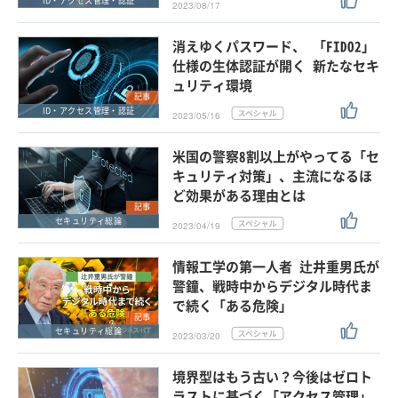
ID・アクセス管理・認証
2023/08/17
消えゆくパスワード、 「FIDO2」
仕様の生体認証が開く 新たなセキ
ュリティ環境
記事
ID・アクセス管理・認証
2023/05/16
米国の警察8割以上がやってる「セ
キュリティ対策」、主流になるほ
ど効果がある理由とは
記事
セキュリティ総論
2023/04/19
情報工学の第一人者 辻井重男氏が
警鐘、戦時中からデジタル時代ま
で続く「ある危険」
記事
セキュリティ総論
2023/03/20
境界型はもう古い？今後はゼロト
ラストに基づく「アクセス管理」