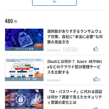
Seizo Trend
種別
記事・ニュース
セミナー
480
動画
件
ホワイトペーパー
選択肢がありすぎるランサムウェ
外部ニュース
ア対策、自社に“本当に必要”な対
策の見抜き方
スペシャルに限定する
記事
セキュリティ総論
2023/09/14
タグ
IDaaSとは何か？ Azure ADやOkt
×
×
ID・アクセス管理・認証
aなどのクラウド型ID管理サービ
スを比較する
記事
2
ID・アクセス管理・認証
2023/09/04
クリア
この条件で検索する
「ID・パスワード」に代わる認証
は何か？調査で見えたセキュリテ
ィ意識の変化とは
記事