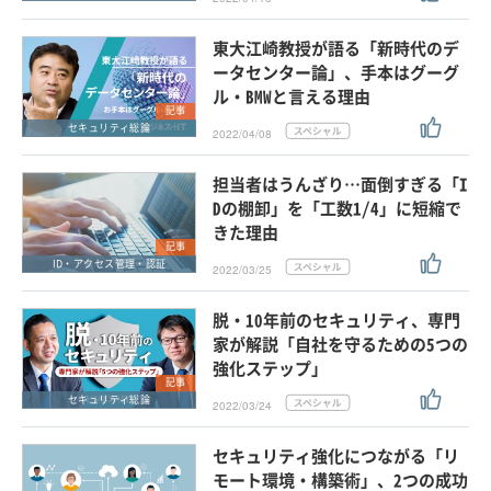
東大江崎教授が語る「新時代のデ
ータセンター論」、手本はグーグ
ル・BMWと言える理由
記事
セキュリティ総論
2022/04/08
担当者はうんざり…面倒すぎる「I
Dの棚卸」を「工数1/4」に短縮で
きた理由
記事
ID・アクセス管理・認証
2022/03/25
脱・10年前のセキュリティ、専門
家が解説「自社を守るための5つの
強化ステップ」
記事
セキュリティ総論
2022/03/24
セキュリティ強化につながる「リ
モート環境・構築術」、2つの成功