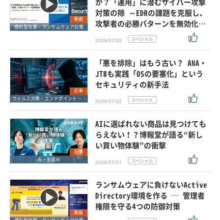
か？「運用」に潜むサイバー攻撃
対策の隙 ～EDRの課題を克服し、
動画
攻撃者の必勝パターンを無効化…
標的型攻撃・ランサムウェア対策
2026/07/22
「悪を排除」はもう古い？ ANA・
JTBも実践「OSの要塞化」という
セキュリティの新手法
記事
ウイルス対策・エンドポイントセキュリティ
2026/07/22
AIに選ばれない商品は見つけても
らえない！？博報堂が語る“新し
い買い物体験”の衝撃
記事
AI・生成AI
2026/07/21
ランサムウェアに負けないActive
Directory環境を作る ─ 管理者
権限を守る4つの防御対策
動画