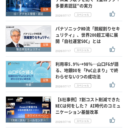
多要素認証”の実力
記事
ID・アクセス管理・認証
2026/07/17
パナソニックHD流「脱縦割りセキ
ュリティ」、世界200超工場に展
開「自社運営SOC」とは
記事
製造業セキュリティ
2026/07/17
利用率5.9％→98％…山口FGが語
る、地銀DXを「PoC止まり」で終
わらせない3つの成功法
記事
地銀
2026/07/17
【6社事例】7割コスト削減できた
NECは何をした？ AI時代のコミュ
ニケーション基盤改革
ホワイトペーパー
CRM・SFA・コールセンター
2026/07/16