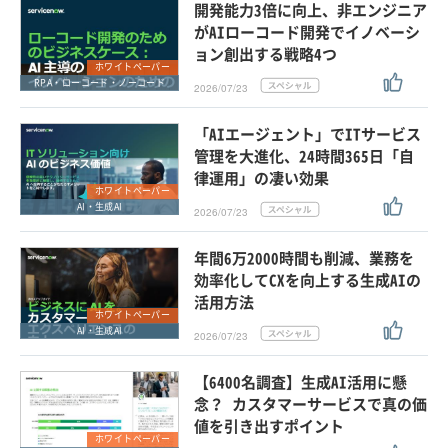
開発能力3倍に向上、非エンジニア
がAIローコード開発でイノベーシ
ョン創出する戦略4つ
ホワイトペーパー
RPA・ローコード・ノーコード
2026/07/23
「AIエージェント」でITサービス
管理を大進化、24時間365日「自
律運用」の凄い効果
ホワイトペーパー
AI・生成AI
2026/07/23
年間6万2000時間も削減、業務を
効率化してCXを向上する生成AIの
活用方法
ホワイトペーパー
AI・生成AI
2026/07/23
【6400名調査】生成AI活用に懸
念？ カスタマーサービスで真の価
値を引き出すポイント
ホワイトペーパー