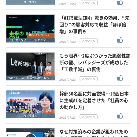
AI・生成AI
2026/07/23
「AI搭載型CRM」驚きの効果、“先
回り”の顧客対応で収益「ほぼ倍
増」の事例も
ホワイトペーパー
CRM・SFA・コールセンター
2026/07/23
もう限界…2度ぶつかった脆弱性診
断の壁、レバレジーズが成功した
「工数半減」の裏側
記事
ASM・CTEM・脆弱性診断・レッドチーム
2026/07/23
幹部30名超に対面説得…JR西日本
に生成AIを定着させた「社員の心
の動かし方」
記事
AI・生成AI
2026/07/23
なぜ対策済みの企業が狙われたの