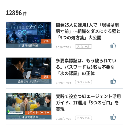
種別
記事・ニュース
セミナー
12896
動画
件
ホワイトペーパー
開発25人に運用1人で「現場は崩
外部ニュース
壊寸前」…組織をダメにする壁と
「9つの処方箋」大公開
スペシャルに限定する
記事
IT運用管理全般
2026/07/24
タグ
多要素認証は、もう破られてい
る。パスワードもSMSも不要な
「次の認証」の正体
クリア
この条件で検索する
記事
金融セキュリティ
2026/07/24
実践で役立つAIエージェント活用
ガイド、IT運用「5つのゼロ」を
実現
ホワイトペーパー
IT運用管理全般
2026/07/23