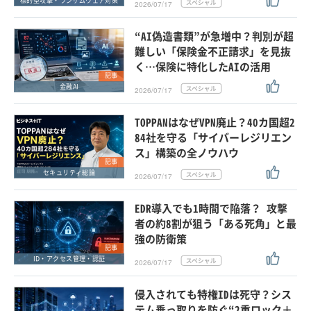
標的型攻撃・ランサムウェア対策
2026/07/17
“AI偽造書類”が急増中？判別が超
難しい「保険金不正請求」を見抜
く…保険に特化したAIの活用
記事
金融AI
2026/07/17
TOPPANはなぜVPN廃止？40カ国超2
84社を守る「サイバーレジリエン
ス」構築の全ノウハウ
記事
セキュリティ総論
2026/07/17
EDR導入でも1時間で陥落？ 攻撃
者の約8割が狙う「ある死角」と最
強の防衛策
記事
ID・アクセス管理・認証
2026/07/17
侵入されても特権IDは死守？シス
テム乗っ取りを防ぐ“2重ロック＋