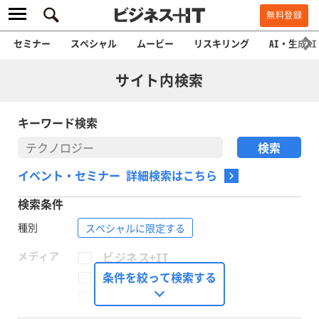
無料登録
セミナー
スペシャル
ムービー
リスキリング
AI・生成AI
サイト内検索
キーワード検索
イベント・セミナー 詳細検索はこちら
検索条件
種別
スペシャルに限定する
メディア
ビジネス+IT
FinTech Journal
条件を絞って検索する
Seizo Trend