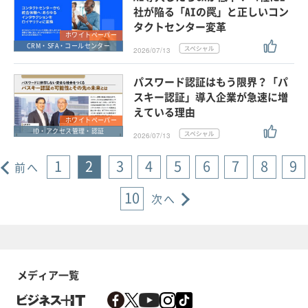
社が陥る「AIの罠」と正しいコン
タクトセンター変革
ホワイトペーパー
CRM・SFA・コールセンター
2026/07/13
パスワード認証はもう限界？「パ
スキー認証」導入企業が急速に増
えている理由
ホワイトペーパー
ID・アクセス管理・認証
2026/07/13
1
2
3
4
5
6
7
8
9
前へ
10
次へ
メディア一覧