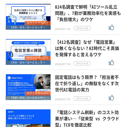
824名調査で鮮明「AIツール乱立
問題」、7割が業務効率化を実感も
「負担増大」のワケ
ホワイトペーパー
CRM・SFA・コールセンター
2026/07/16
【412名調査】なぜ「電話営業」
は無くならない？AI時代こそ真価
を発揮すると言えるワケ
ホワイトペーパー
CRM・SFA・コールセンター
2026/07/16
固定電話はもう限界？「担当者不
在で折り返し」の無駄をなくす次
世代AI電話の実力
ホワイトペーパー
CRM・SFA・コールセンター
2026/07/16
「電話システム刷新」のコスト効
果が凄い…「従来型 vs クラウド
型」TCOを徹底比較