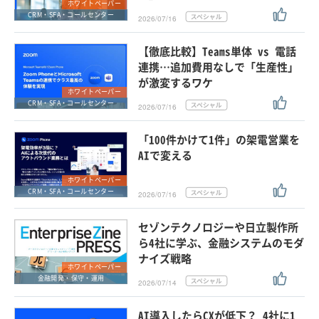
ホワイトペーパー
CRM・SFA・コールセンター
2026/07/16
【徹底比較】Teams単体 vs 電話
連携…追加費用なしで「生産性」
が激変するワケ
ホワイトペーパー
CRM・SFA・コールセンター
2026/07/16
「100件かけて1件」の架電営業を
AIで変える
ホワイトペーパー
CRM・SFA・コールセンター
2026/07/16
セゾンテクノロジーや日立製作所
ら4社に学ぶ、金融システムのモダ
ナイズ戦略
ホワイトペーパー
金融開発・保守・運用
2026/07/14
AI導入したらCXが低下？ 4社に1