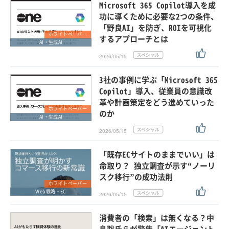
Microsoft 365 Copilot導入を成
功に導くために必要な2つの条件、
「野良AI」を防ぎ、ROIを可視化
ホワイトペーパー
するアプローチとは
AI・生成AI
2026/05/15
3社の事例に学ぶ「Microsoft 365
Copilot」導入、従業員の意識改
革や計画策定をどう進めていった
ホワイトペーパー
のか
AI・生成AI
2026/05/15
「既存ECサイトのままでいい」は
命取り？ 独立調査が示す“ノーリ
スク移行”の成功法則
ホワイトペーパー
Web戦略・EC
2026/05/15
消費者の「検索」は無くなる？中