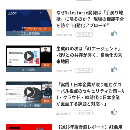
なぜSalesforce開発は「手戻り地
獄」に陥るのか？ 現場の機能不全
を防ぐ“自動化アプローチ”
ホワイトペーパー
システム開発総論
2026/05/08
生成AIの次は「AIエージェント」
-RPAとの共存が導く、自動化の未
来地図-
動画
AI・生成AI
2026/05/07
「実践！日本企業が取り組むグロ
ーバル視点のセキュリティ対策～A
I・クラウド・DX時代に日本企業
動画
が直面する課題と対応～」
セキュリティ総論
2026/05/07
【2026年版脅威レポート】AI悪用