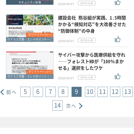
セキュリティ総論
2026/05/07
建設会社 熊谷組が実践、1.5時間
かかる“検知対応”を大改善させた
“防御体制”の中身
ホワイトペーパー
ウイルス対策・エンドポイントセキュリティ
2026/05/07
サイバー攻撃から医療供給を守れ
──フォレストHDが「100％まか
せる」選択をしたワケ
ホワイトペーパー
ウイルス対策・エンドポイントセキュリティ
2026/05/07
5
6
7
8
9
10
11
12
13
前へ
14
次へ