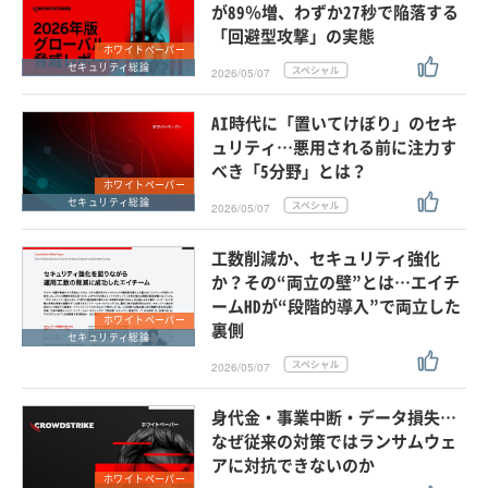
が89％増、わずか27秒で陥落する
「回避型攻撃」の実態
ホワイトペーパー
セキュリティ総論
2026/05/07
AI時代に「置いてけぼり」のセキ
ュリティ…悪用される前に注力す
べき「5分野」とは？
ホワイトペーパー
セキュリティ総論
2026/05/07
工数削減か、セキュリティ強化
か？その“両立の壁”とは…エイチ
ームHDが“段階的導入”で両立した
ホワイトペーパー
裏側
セキュリティ総論
2026/05/07
身代金・事業中断・データ損失…
なぜ従来の対策ではランサムウェ
アに対抗できないのか
ホワイトペーパー