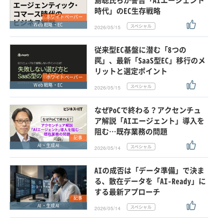
島聡氏らが警告「AIエージェント
時代」のEC生存戦略
ホワイトペーパー
Web戦略・EC
2026/05/15
従来型EC基盤に潜む「8つの
罠」、最新「SaaS型EC」移行のメ
リットと選定ポイント
ホワイトペーパー
Web戦略・EC
2026/05/15
なぜPoCで終わる？アクセンチュ
ア解説「AIエージェント」導入を
阻む…既存業務の問題
記事
AI・生成AI
2026/05/14
AIの成否は「データ準備」で決ま
る、散在データを「AI-Ready」に
する最新アプローチ
記事
AI・生成AI
2026/05/14