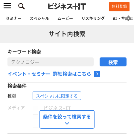
無料登録
セミナー
スペシャル
ムービー
リスキリング
AI・生成AI
サイト内検索
キーワード検索
イベント・セミナー 詳細検索はこちら
検索条件
種別
スペシャルに限定する
メディア
ビジネス+IT
FinTech Journal
条件を絞って検索する
Seizo Trend