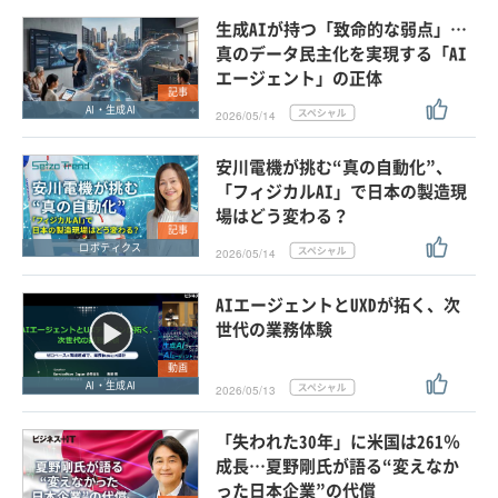
生成AIが持つ「致命的な弱点」…
真のデータ民主化を実現する「AI
エージェント」の正体
記事
AI・生成AI
2026/05/14
安川電機が挑む“真の自動化”、
「フィジカルAI」で日本の製造現
場はどう変わる？
記事
ロボティクス
2026/05/14
AIエージェントとUXDが拓く、次
世代の業務体験
動画
AI・生成AI
2026/05/13
「失われた30年」に米国は261％
成長…夏野剛氏が語る“変えなか
った日本企業”の代償