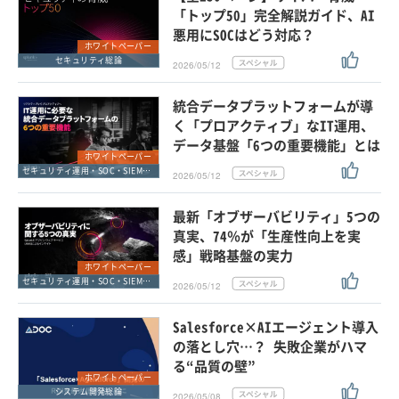
「トップ50」完全解説ガイド、AI
悪用にSOCはどう対応？
ホワイトペーパー
セキュリティ総論
2026/05/12
統合データプラットフォームが導
く「プロアクティブ」なIT運用、
データ基盤「6つの重要機能」とは
ホワイトペーパー
セキュリティ運用・SOC・SIEM・ログ管理
2026/05/12
最新「オブザーバビリティ」5つの
真実、74％が「生産性向上を実
感」戦略基盤の実力
ホワイトペーパー
セキュリティ運用・SOC・SIEM・ログ管理
2026/05/12
Salesforce×AIエージェント導入
の落とし穴…？ 失敗企業がハマ
る“品質の壁”
ホワイトペーパー
システム開発総論
2026/05/08