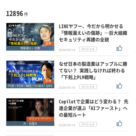
種別
記事・ニュース
セミナー
12896
動画
件
ホワイトペーパー
LINEヤフー、今だから明かせる
外部ニュース
「情報漏えいの傷跡」…巨大組織
セキュリティ再建の全貌
スペシャルに限定する
記事
情報漏えい対策
2026/05/18
タグ
なぜ日本の製造業はアップルに勝
てない？ 実践しなければ終わる
「下剋上PLM戦略」
クリア
この条件で検索する
記事
PLM・PDM・MES・SCADA・QMS
2026/05/18
Copilotで企業はどう変わる？ 先
進企業が選ぶ「AIファースト」へ
の最短ルート
ホワイトペーパー
AI・生成AI
2026/05/15