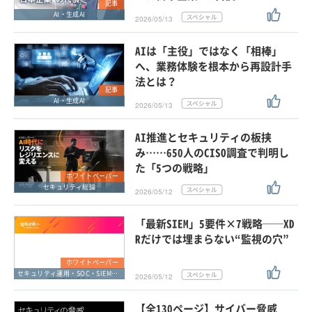
記事
AI・生成AI
2026/05/13
AIは「主役」ではなく「相棒」
へ、業務体験を根本から再設計手
法とは？
記事
AI・生成AI
2026/05/13
AI推進とセキュリティの板挟
み……650人のCISO調査で判明し
た「5つの戦略」
ホワイトペーパー
セキュリティ総論
2026/05/12
「最新SIEM」5要件×7戦略──XD
Rだけでは埋まらない“監視の穴”
ホワイトペーパー
セキュリティ運用・SOC・SIEM・ログ管理
2026/05/12
【全130ページ】サイバー脅威