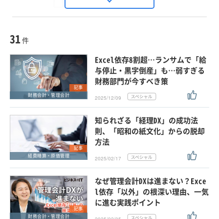
Seizo Trend
種別
記事・ニュース
セミナー
31
動画
件
ホワイトペーパー
Excel依存8割超…ランサムで「給
外部ニュース
与停止・黒字倒産」も…弱すぎる
財務部門が今すべき策
スペシャルに限定する
記事
財務会計・管理会計
2025/12/09
タグ
知られざる「経理DX」の成功法
則、「昭和の紙文化」からの脱却
方法
クリア
この条件で検索する
記事
経費精算・原価管理
2025/02/17
なぜ管理会計DXは進まない？Exce
l依存「以外」の根深い理由、一気
に進む実践ポイント
記事
財務会計・管理会計