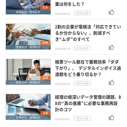
業は何をした？
記事
財務会計・管理会計
2024/08/20
2割の企業が電帳法「対応できてい
るか分からない」、削減すべ
き“ムダ”のすべて
記事
財務会計・管理会計
2024/05/10
帳票ツール散在で業務効率「ダダ
下がり」、 デジタルインボイス過
渡期をどう乗り切るか？
記事
財務会計・管理会計
2024/03/04
経理の根深いデータ管理の課題、D
Xの“真の進展”に必要な業務再設
計のコツ
記事
財務会計・管理会計
2024/03/01