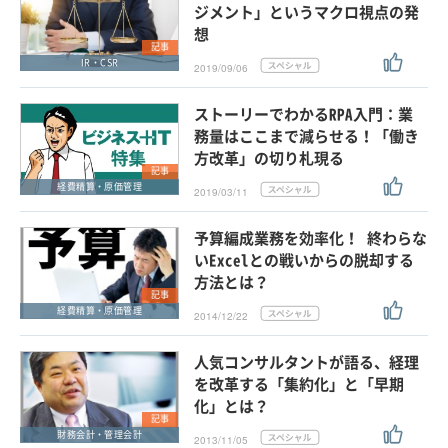
ジメント」というマクロ視点の発
想
記事
IR・CSR
2019/09/06
ストーリーでわかるRPA入門：業
務量はここまで減らせる！「働き
方改革」の切り札現る
記事
経費精算・原価管理
2019/03/11
予算編成業務を効率化！ 終わらな
いExcelとの戦いからの脱却する
方法とは？
記事
経費精算・原価管理
2014/12/22
人気コンサルタントが語る、経理
を改革する「集約化」と「早期
化」とは？
記事
財務会計・管理会計
2013/11/05