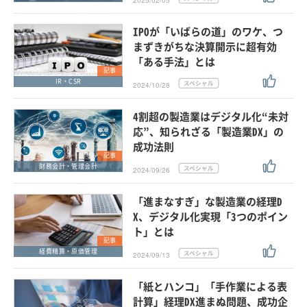
2025/02/05
IPOが「いばらの道」のワケ、つ
まずきがちな決算開示に超有効
「ある手法」とは
記事
IR・CSR
2024/10/28
4割超の製造業はデジタル化“未対
応”、知られざる「製造業DX」の
成功法則
記事
財務会計・管理会計
2024/09/26
「進まなすぎ」な製造業の経理D
X、デジタル化実現「3つのポイン
ト」とは
記事
経費精算・原価管理
2024/09/13
「紙とハンコ」「手作業による表
計算」経理DX進まぬ問題、成功企