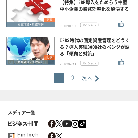
【特集】ERP導入をためらう中堅
中小企業の業務効率化を解決する
記事
経費精算・原価管理
2010/06/30
IFRS時代の固定資産管理をどうす
る？導入実績3000社のベンダが語
る「傾向と対策」
記事
財務会計・管理会計
2010/04/14
1
2
次へ
メディア一覧