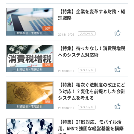
【特集】企業を変革する財務・経
理戦略
記事
財務会計・管理会計
2013/10/05
【特集】待ったなし！消費税増税
へのシステム対応術
記事
財務会計・管理会計
2013/08/01
【特集】相次ぐ法制度の改正にど
う対応！？変化を前提とした会計
システムを考える
記事
財務会計・管理会計
2013/02/01
【特集】IFRS対応、モバイル活
用、WMSで強固な経営基盤を構築