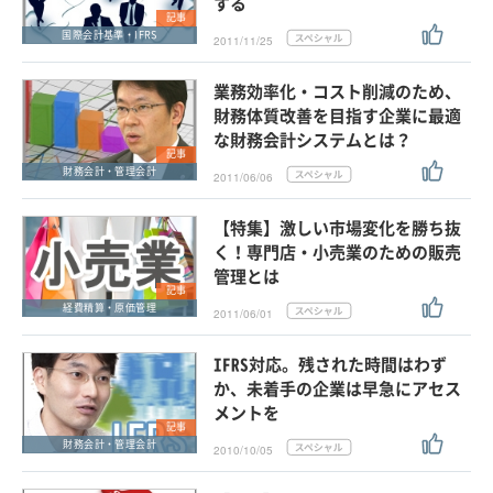
する
記事
国際会計基準・IFRS
2011/11/25
業務効率化・コスト削減のため、
財務体質改善を目指す企業に最適
な財務会計システムとは？
記事
財務会計・管理会計
2011/06/06
【特集】激しい市場変化を勝ち抜
く！専門店・小売業のための販売
管理とは
記事
経費精算・原価管理
2011/06/01
IFRS対応。残された時間はわず
か、未着手の企業は早急にアセス
メントを
記事
財務会計・管理会計
2010/10/05