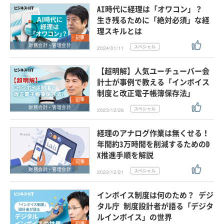
AI時代に経理は「オワコン」？
生き残るために「絶対必須」な経
理スキルとは
記事
財務会計・管理会計
2024/01/11
【超明解】人気ユーチューバー会
計士が事例で教える「インボイス
制度と改正電子帳簿保存法」
記事
財務会計・管理会計
2023/12/26
経理のアナログ作業は無くせる！
年間約3万時間を削減するためのD
X推進手順を解説
記事
財務会計・管理会計
2023/12/21
インボイス制度は何のため？ デジ
タル庁 制度設計者が語る「デジタ
ルインボイス」の世界
記事