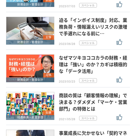
財務会計・管理会計
2023/07/03
迫る「インボイス制度」対応、業
務負荷・情報漏えいリスクの激増
で手遅れになる前に…
記事
財務会計・管理会計
2023/06/28
なぜマツキヨココカラの財務・経
理は「強い」のか？カギは積極的
な「データ活用」
記事
財務会計・管理会計
2023/03/23
商談の質は「顧客情報の理解」で
決まる？ダメダメ「マーケ・営業
部門」の特徴とは
記事
経費精算・原価管理
2021/05/28
事業成長に欠かせない「契約マネ