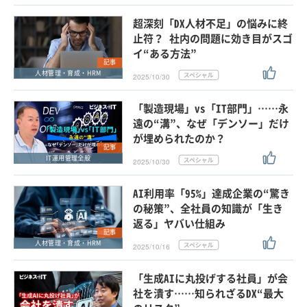
超深刻「DX人材不足」の悩みに終
止符？ 社内の問題に効き目がスゴ
イ“ある方法”
記事
人材管理・育成・HRM
2025/10/30
「製造現場」vs「IT部門」……永
遠の“溝”、なぜ「デンソー」だけ
が埋められたのか？
記事
IT運用管理全般
2025/10/30
AI利用率「95%」達成企業の“驚き
の秘策”、全社員の知識が「生き
返る」ヤバい仕組み
記事
人材管理・育成・HRM
2025/10/16
「生成AIに丸投げする社員」が会
社を潰す……知られざるDX“最大