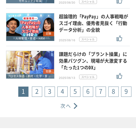
セキュリティ総論
2025/06/30
超論理的「PayPay」の人事戦略が
スゴイ理由、優秀者見抜く「行動
データ分析」の全貌
記事
人材管理・育成・HRM
2025/06/16
課題だらけの「プラント操業」に
効果バツグン、現場が大激変する
「たった1つのDX」
記事
プロセス製造（素材・化学・食品・医薬品）
2025/06/13
1
2
3
4
5
6
7
8
9
次へ