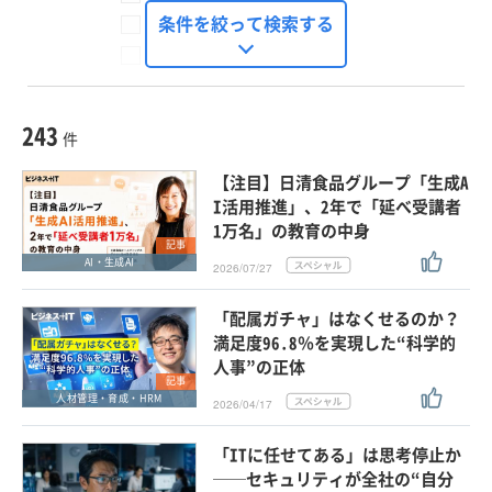
FinTech Journal
条件を絞って検索する
Seizo Trend
種別
記事・ニュース
セミナー
243
動画
件
ホワイトペーパー
【注目】日清食品グループ「生成A
外部ニュース
I活用推進」、2年で「延べ受講者
1万名」の教育の中身
スペシャルに限定する
記事
AI・生成AI
2026/07/27
タグ
「配属ガチャ」はなくせるのか？
×
×
人材管理・育成・HRM
満足度96.8％を実現した“科学的
人事”の正体
記事
人材管理・育成・HRM
2026/04/17
クリア
この条件で検索する
「ITに任せてある」は思考停止か
──セキュリティが全社の“自分