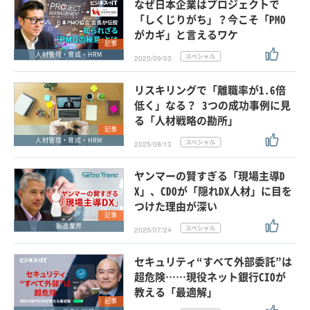
なぜ日本企業はプロジェクトで
「しくじりがち」？今こそ「PMO
がカギ」と言えるワケ
記事
人材管理・育成・HRM
2025/09/03
リスキリングで「離職率が1.6倍
低く」なる？ 3つの成功事例に見
る「人材戦略の勘所」
記事
人材管理・育成・HRM
2025/08/13
ヤンマーの賢すぎる「現場主導D
X」、CDOが「隠れDX人材」に目を
つけた理由が深い
記事
製造業界
2025/07/24
セキュリティ“すべて外部委託”は
超危険……現役ネット銀行CIOが
教える「最適解」
記事