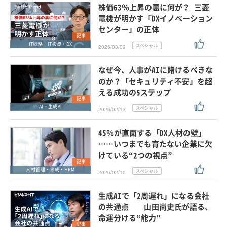
株価63％上昇の裏に何が？ 三菱
電機が明かす「DXイノベーション
センター」の正体
記事
IT戦略・IT投資・DX
2026/03/09
なぜ今、人事がAIに賭けるべきな
のか？「セキュリティ不安」を超
える成功の5ステップ
記事
AI・生成AI
2026/02/13
45％が直面する「DX人材の壁」
……いつまでも育たない企業に欠
けている“2つの視点”
記事
人材管理・育成・HRM
2026/02/10
生成AIで「2周遅れ」になる会社
の共通点──山田尚史氏が語る、
命運分ける“能力”
記事