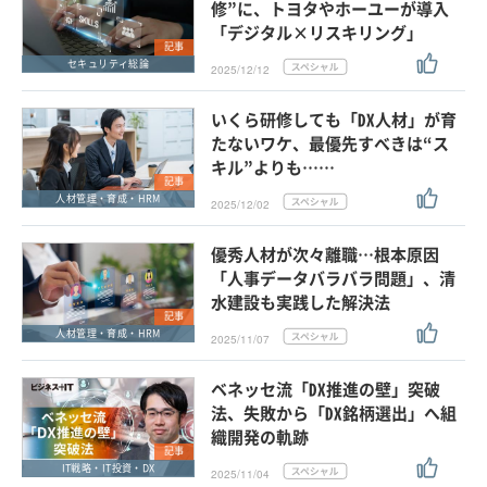
修”に、トヨタやホーユーが導入
「デジタル×リスキリング」
記事
セキュリティ総論
2025/12/12
いくら研修しても「DX人材」が育
たないワケ、最優先すべきは“ス
キル”よりも……
記事
人材管理・育成・HRM
2025/12/02
優秀人材が次々離職…根本原因
「人事データバラバラ問題」、清
水建設も実践した解決法
記事
人材管理・育成・HRM
2025/11/07
ベネッセ流「DX推進の壁」突破
法、失敗から「DX銘柄選出」へ組
織開発の軌跡
記事
IT戦略・IT投資・DX
2025/11/04