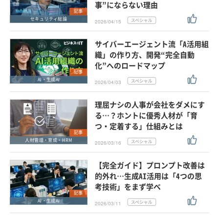
事”にならない理由
記事
セキュリティ総論
2026/04/15
サイバーエージェント流「A活用組
織」の作り方、開発“完全自動
化”へのロードマップ
記事
AI・生成AI
2026/04/03
理屈ナシの人事が会社をダメにす
る…？ホントに優秀人材が「育
つ・定着する」仕組みとは
記事
人材管理・育成・HRM
2026/03/16
【完全ガイド】プロンプト改善は
的外れ…生成AI活用は「4つの思
考技術」をまず学べ
記事
AI・生成AI
2026/03/11