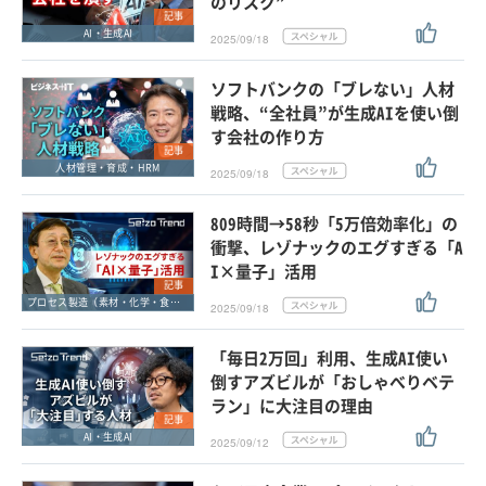
のリスク”
記事
AI・生成AI
2025/09/18
ソフトバンクの「ブレない」人材
戦略、“全社員”が生成AIを使い倒
す会社の作り方
記事
人材管理・育成・HRM
2025/09/18
809時間→58秒「5万倍効率化」の
衝撃、レゾナックのエグすぎる「A
I×量子」活用
記事
プロセス製造（素材・化学・食品・医薬品）
2025/09/18
「毎日2万回」利用、生成AI使い
倒すアズビルが「おしゃべりベテ
ラン」に大注目の理由
記事
AI・生成AI
2025/09/12