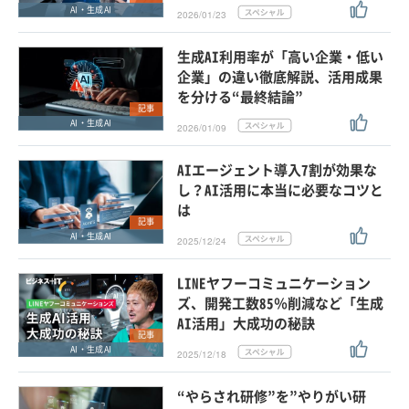
AI・生成AI
2026/01/23
生成AI利用率が「高い企業・低い
企業」の違い徹底解説、活用成果
を分ける“最終結論”
記事
AI・生成AI
2026/01/09
AIエージェント導入7割が効果な
し？AI活用に本当に必要なコツと
は
記事
AI・生成AI
2025/12/24
LINEヤフーコミュニケーション
ズ、開発工数85％削減など「生成
AI活用」大成功の秘訣
記事
AI・生成AI
2025/12/18
“やらされ研修”を”やりがい研