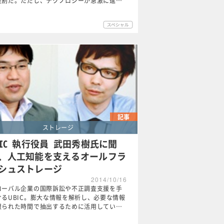
役割だ。ただし、テクノロジーが急激に進…
記事
ストレージ
BIC 執行役員 武田秀樹氏に聞
、人工知能を支えるオールフラ
シュストレージ
2014/10/16
ローバル企業の国際訴訟や不正調査支援を手
けるUBIC。膨大な情報を解析し、必要な情報
限られた時間で抽出するために活用してい…