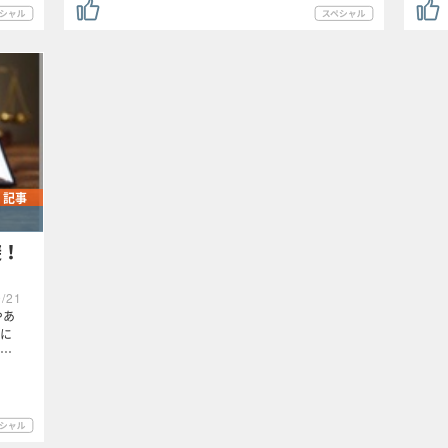
記事
避！
9/21
やあ
に
…