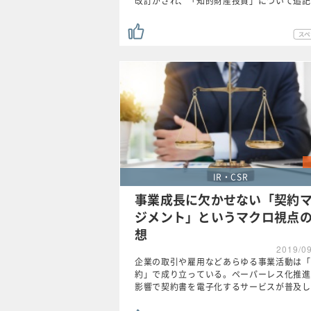
改訂がされ、「知的財産投資」について追記
IR・CSR
事業成長に欠かせない「契約
ジメント」というマクロ視点
想
2019/0
企業の取引や雇用などあらゆる事業活動は「
約」で成り立っている。ペーパーレス化推進
影響で契約書を電子化するサービスが普及し