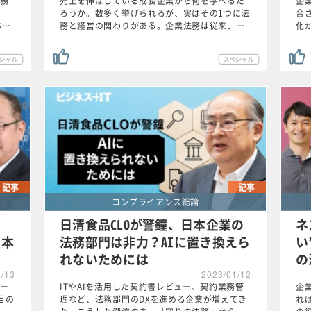
務
売上を伸ばしている成長企業から何を学べるだ
企
ろうか。数多く挙げられるが、実はその1つに法
合
お…
務と経営の関わりがある。企業法務は従来、…
化
記事
記事
コンプライアンス総論
日清食品CLOが警鐘、日本企業の
ネ
日本
法務部門は非力？AIに置き換えら
い
れないためには
の
3/13
2023/01/12
ー
ITやAIを活用した契約書レビュー、契約業務管
企
目の
理など、法務部門のDXを進める企業が増えてき
れ