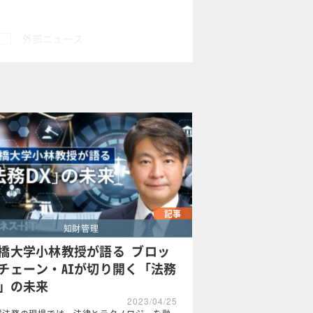
外部ニュース
×
記事
知財管理
橋大学小林教授が語る ブロッ
チェーン・AIが切り開く「法務
X」の未来
2023/04/25