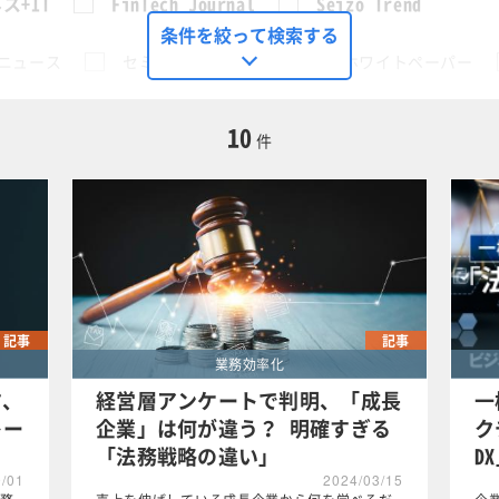
ス+IT
FinTech Journal
Seizo Trend
条件を絞って検索する
ニュース
セミナー
動画
ホワイトペーパー
に限定する
10
件
理
この条件で検索する
記事
記事
業務効率化
す、
経営層アンケートで判明、「成長
一
レー
企業」は何が違う？ 明確すぎる
ク
「法務戦略の違い」
D
9/01
2024/03/15