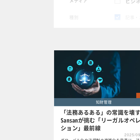
メディア
ビジネ
種別
記事・
スペシャル
タグ
×
知財管
クリア
知財管理
「法務あるある」の常識を壊
Sansanが挑む「リーガルオペ
ション」最前線
2025/0