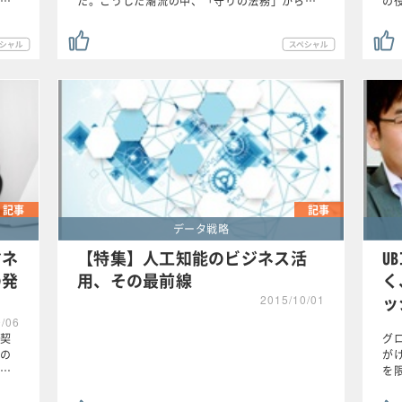
…
た。こうした潮流の中、「守りの法務」から…
の
記事
記事
データ戦略
マネ
【特集】人工知能のビジネス活
U
の発
用、その最前線
く
ッ
2015/10/01
9/06
契
グ
の
が
…
を