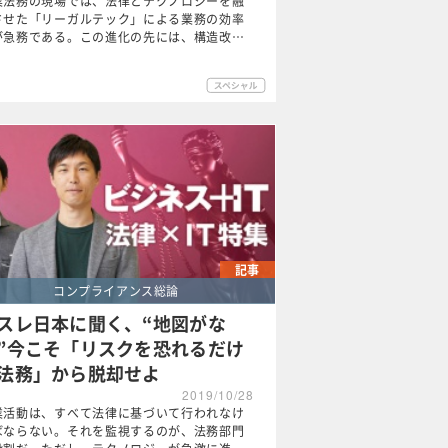
業法務の現場では、法律とテクノロジーを融
させた「リーガルテック」による業務の効率
が急務である。この進化の先には、構造改…
記事
コンプライアンス総論
スレ日本に聞く、“地図がな
”今こそ「リスクを恐れるだけ
法務」から脱却せよ
2019/10/28
業活動は、すべて法律に基づいて行われなけ
ばならない。それを監視するのが、法務部門