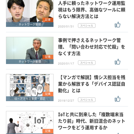
人手に頼ったネットワーク運用監
視はもう限界、高価なツールに頼
らない解決方法とは
記事
ネットワーク管理
2020/01/31
事例で押さえるネットワーク管
理、「問い合わせ対応で忙殺」を
なくす方法
記事
ネットワーク管理
2020/01/17
【マンガで解説】情シス担当を残
業から解放する「デバイス認証自
動化」とは
記事
ID・アクセス管理・認証
2019/12/27
IoTと共に到来した「複数端末当
たり前」時代、新旧混合のネット
ワークをどう運用するか
記事