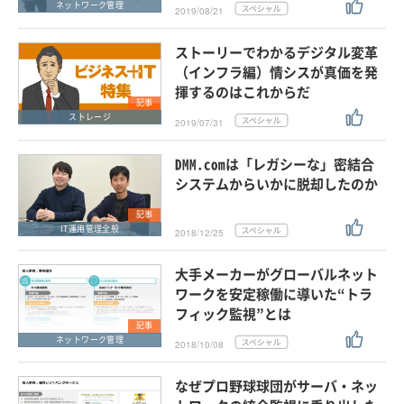
ネットワーク管理
2019/08/21
ストーリーでわかるデジタル変革
（インフラ編）情シスが真価を発
揮するのはこれからだ
記事
ストレージ
2019/07/31
DMM.comは「レガシーな」密結合
システムからいかに脱却したのか
記事
IT運用管理全般
2018/12/25
大手メーカーがグローバルネット
ワークを安定稼働に導いた“トラ
フィック監視”とは
記事
ネットワーク管理
2018/10/08
なぜプロ野球球団がサーバ・ネッ