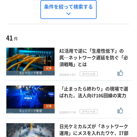
FinTech Journal
条件を絞って検索する
Seizo Trend
種別
記事・ニュース
セミナー
41
動画
件
ホワイトペーパー
AI活用で逆に「生産性低下」の
外部ニュース
罠…ネットワーク遅延を防ぐ「必
須戦略」とは
スペシャルに限定する
記事
ネットワーク管理
2026/01/21
タグ
「止まったら終わり」の現場で選
×
×
ネットワーク管理
ばれた、法人向け10G回線の実力
記事
ネットワーク管理
2026/01/16
クリア
この条件で検索する
日光ケミカルズが「ネットワーク
運用」にメスを入れたワケ、IT部