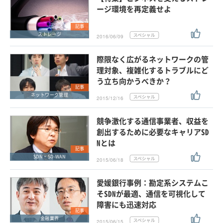
ージ環境を再定義せよ
記事
ストレージ
2016/06/09
際限なく広がるネットワークの管
理対象、複雑化するトラブルにど
う立ち向かうべきか？
記事
ネットワーク管理
2015/12/16
競争激化する通信事業者、収益を
創出するために必要なキャリアSD
Nとは
記事
SDN・SD-WAN
2015/06/18
愛媛銀行事例：勘定系システムこ
そSDNが最適、通信を可視化して
障害にも迅速対応
記事
金融業界
2015/06/15