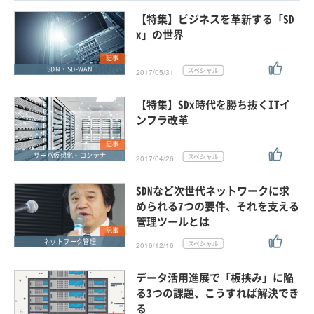
【特集】ビジネスを革新する「SD
x」の世界
記事
SDN・SD-WAN
2017/05/31
【特集】SDx時代を勝ち抜くITイ
ンフラ改革
記事
サーバ仮想化・コンテナ
2017/04/26
SDNなど次世代ネットワークに求
められる7つの要件、それを支える
管理ツールとは
記事
ネットワーク管理
2016/12/16
データ活用進展で「板挟み」に陥
る3つの課題、こうすれば解決でき
る