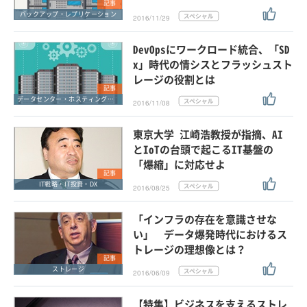
記事
バックアップ・レプリケーション
2016/11/29
DevOpsにワークロード統合、「SD
x」時代の情シスとフラッシュスト
レージの役割とは
記事
データセンター・ホスティングサービス
2016/11/08
東京大学 江崎浩教授が指摘、AI
とIoTの台頭で起こるIT基盤の
「爆縮」に対応せよ
記事
IT戦略・IT投資・DX
2016/08/25
「インフラの存在を意識させな
い」 データ爆発時代におけるス
トレージの理想像とは？
記事
ストレージ
2016/06/09
【特集】ビジネスを支えるストレ