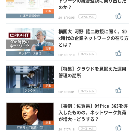
トワークの統合監視に乗り出した
のか？
記事
IT運用管理全般
2018/10/05
横国大 河野 隆二教授に聞く、SD
x時代の企業ネットワークの在り方
とは？
記事
ネットワーク管理
2018/07/19
【特集】クラウドを見据えた運用
管理の勘所
記事
クラウド
2018/03/01
【事例：佐賀県】Office 365を導
入したものの、ネットワーク負荷
が増大…どうする？
記事
IT戦略・IT投資・DX
2017/07/18