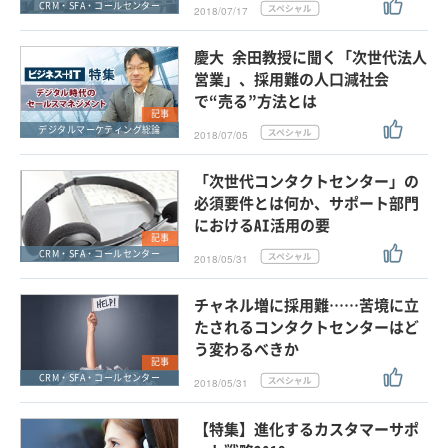
CRM・SFA・コールセンター
2018/07/17
慶大 余田教授に聞く「次世代法人
営業」、採用難の人口減社会
で“売る”方法とは
記事
デジタルマーケティング総論
2018/07/05
「次世代コンタクトセンター」の
必須要件とは何か、サポート部門
におけるAI活用の要
記事
CRM・SFA・コールセンター
2018/05/31
チャネル増に採用難……苦境に立
たされるコンタクトセンターはど
う変わるべきか
記事
CRM・SFA・コールセンター
2018/05/31
【特集】進化するカスタマーサポ