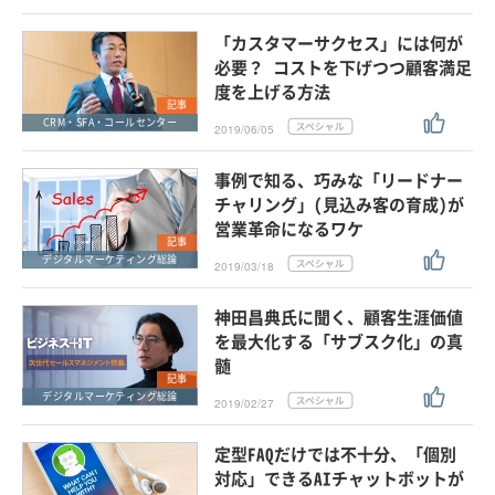
「カスタマーサクセス」には何が
必要？ コストを下げつつ顧客満足
度を上げる方法
記事
CRM・SFA・コールセンター
2019/06/05
事例で知る、巧みな「リードナー
チャリング」(見込み客の育成)が
営業革命になるワケ
記事
デジタルマーケティング総論
2019/03/18
神田昌典氏に聞く、顧客生涯価値
を最大化する「サブスク化」の真
髄
記事
デジタルマーケティング総論
2019/02/27
定型FAQだけでは不十分、「個別
対応」できるAIチャットボットが