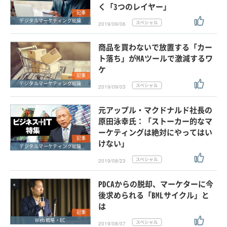
く「3つのレイヤー」
記事
デジタルマーケティング総論
2019/09/06
商品を買わないで放置する「カー
ト落ち」がMAツールで激減するワ
ケ
記事
デジタルマーケティング総論
2019/09/03
元アップル・マクドナルド社長の
原田泳幸氏：「ストーカー的なマ
ーケティングは絶対にやってはい
記事
けない」
デジタルマーケティング総論
2019/08/23
PDCAからの脱却、マーケターに今
後求められる「BMLサイクル」と
は
記事
Web戦略・EC
2019/08/07