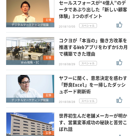
セールスフォースが“4億人”のデ
ータであぶり出した「新しい顧客
体験」3つのポイント
記事
デジタルマーケティング総論
2018/10/05
コクヨが「本当の」働き方改革を
推進するWebアプリをわずか5カ月
で構築できた理由
記事
Web戦略・EC
2018/08/29
ヤフーに聞く、意思決定を惑わす
「野良Excel」を一掃したダッシ
ュボード刷新術
記事
デジタルマーケティング総論
2018/08/28
世界初生んだ老舗メーカーが明か
す、営業変革成功の秘訣と苦労こ
ぼれ話
記事