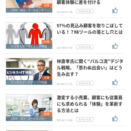
顧客体験に差を付ける
記事
CRM・SFA・コールセンター
2019/01/18
97％の見込み顧客を取りこぼして
いる！？MAツールの落とし穴とは
記事
デジタルマーケティング総論
2019/01/16
林直孝氏に聞く“パルコ流”デジタ
ル戦略、「思わぬ出会い」はどう
生み出す？
記事
デジタルマーケティング総論
2018/11/12
激変する小売業、顧客にも従業員
にも求められる「体験」を革新す
る方法とは
記事
CRM・SFA・コールセンター
2018/11/06