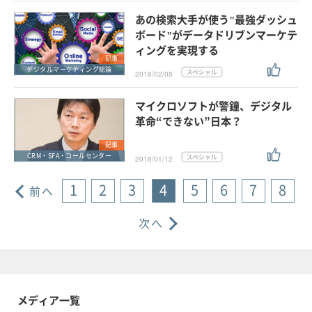
あの検索大手が使う"最強ダッシュ
ボード"がデータドリブンマーケテ
ィングを実現する
記事
デジタルマーケティング総論
2018/02/05
マイクロソフトが警鐘、デジタル
革命“できない”日本？
記事
CRM・SFA・コールセンター
2018/01/12
1
2
3
4
5
6
7
8
前へ
次へ
メディア一覧