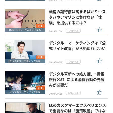
2019/11/29
顧客の期待値は高まるばかり…ス
タバやアマゾンに負けない「体
験」を提供するには？
記事
O2O・OMO・オムニチャネル
2019/11/14
デジタル・マーケティングは「公
式サイト改善」から始めればいい
記事
デジタルマーケティング総論
2019/10/09
デジタル革新への処方箋、“情報
銀行×AI”による消費行動の先読
みが必要だ
記事
デジタルマーケティング総論
2019/09/25
ECのカスタマーエクスペリエンス
で重要なのは「施策改善」ではな