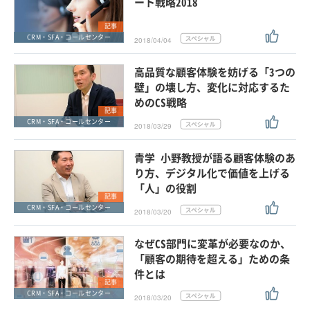
ート戦略2018
記事
CRM・SFA・コールセンター
2018/04/04
高品質な顧客体験を妨げる「3つの
壁」の壊し方、変化に対応するた
めのCS戦略
記事
CRM・SFA・コールセンター
2018/03/29
青学 小野教授が語る顧客体験のあ
り方、デジタル化で価値を上げる
「人」の役割
記事
CRM・SFA・コールセンター
2018/03/20
なぜCS部門に変革が必要なのか、
「顧客の期待を超える」ための条
件とは
記事
CRM・SFA・コールセンター
2018/03/20