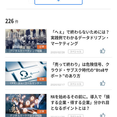
Seizo Trend
種別
記事・ニュース
セミナー
226
動画
件
ホワイトペーパー
「へぇ」で終わらないためには？
外部ニュース
実践例でわかるデータドリブン・
マーケティング
スペシャルに限定する
記事
デジタルマーケティング総論
2020/02/28
タグ
「売って終わり」は危険信号、ク
ラウド・サブスク時代の“BtoBサ
ポート”のあり方
クリア
この条件で検索する
記事
CRM・SFA・コールセンター
2020/02/17
MAを始めるその前に。導入で「損
する企業・得する企業」分かれ目
となるポイントとは？
記事
デジタルマーケティング総論