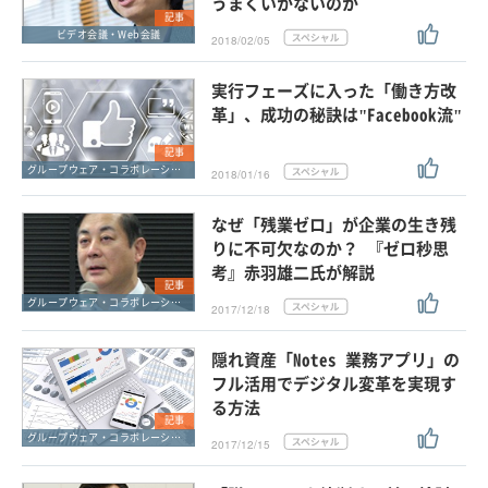
うまくいかないのか
記事
ビデオ会議・Web会議
2018/02/05
実行フェーズに入った「働き方改
革」、成功の秘訣は"Facebook流"
記事
グループウェア・コラボレーション
2018/01/16
なぜ「残業ゼロ」が企業の生き残
りに不可欠なのか？ 『ゼロ秒思
考』赤羽雄二氏が解説
記事
グループウェア・コラボレーション
2017/12/18
隠れ資産「Notes 業務アプリ」の
フル活用でデジタル変革を実現す
る方法
記事
グループウェア・コラボレーション
2017/12/15