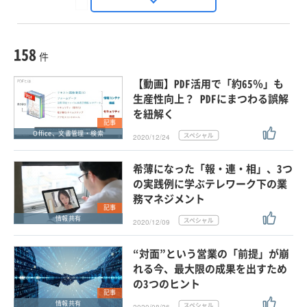
Seizo Trend
種別
記事・ニュース
セミナー
158
動画
件
ホワイトペーパー
【動画】PDF活用で「約65％」も
外部ニュース
生産性向上？ PDFにまつわる誤解
を紐解く
スペシャルに限定する
記事
Office、文書管理・検索
2020/12/24
タグ
希薄になった「報・連・相」、3つ
の実践例に学ぶテレワーク下の業
務マネジメント
クリア
この条件で検索する
記事
情報共有
2020/12/09
“対面”という営業の「前提」が崩
れる今、最大限の成果を出すため
の3つのヒント
記事
情報共有