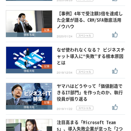
2020/08/26
【事例】4年で受注額3倍を達成し
た企業が語る、CRM/SFA徹底活用
ノウハウ
記事
情報共有
2020/01/24
なぜ使われなくなる？ ビジネスチ
ャット導入に“失敗”する根本原因
とは
記事
情報共有
2019/12/04
ヤマハはどうやって「価値創造で
きるIT部門」を作ったのか、執行
役員が振り返る
記事
情報共有
2019/11/22
注目高まる「Microsoft Team
s」、導入失敗企業が怠った「2つ