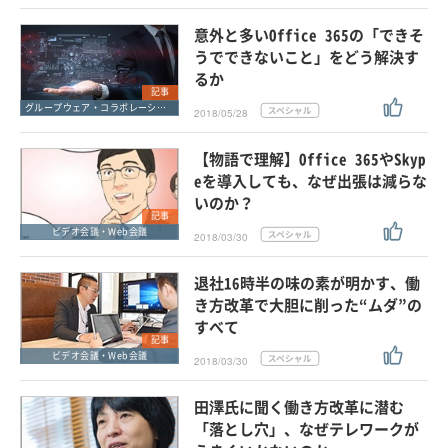
意外と多いOffice 365の「できそ
うでできないこと」をどう解決す
るか
記事
グループウェア・コラボレーション
2018/05/28
【物語で理解】Office 365やSkyp
eを導入しても、なぜ出張は減らな
いのか？
記事
ビデオ会議・Web会議
2018/03/30
退社16時半の味の素が明かす、働
き方改革で大胆に削った“ムダ”の
すべて
記事
ビデオ会議・Web会議
2018/03/30
田澤氏に聞く働き方改革に潜む
「落とし穴」、なぜテレワークが