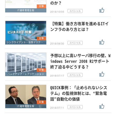
のか？
記事
IT運用管理全般
2018/10/05
【特集】働き方改革を進めるITイ
ンフラのあり方とは？
記事
シンクライアント・仮想デスクトップ
2018/08/30
予想以上に高いサーバ移行の壁、W
indows Server 2008 R2サポート
終了迫る中どうする？
記事
バックアップ・レプリケーション
2018/07/17
QUICK事例：「止められないシス
テム」の監視体制とは、“緊急電
話”自動化の価値
記事
IT運用管理全般
2018/07/11