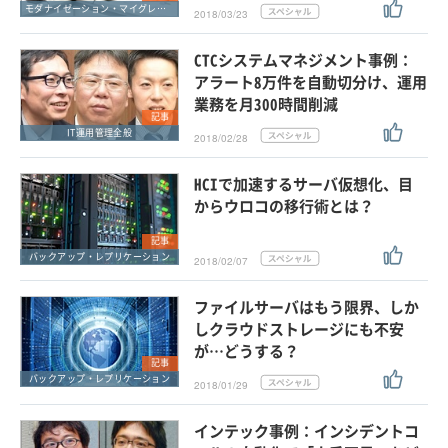
モダナイゼーション・マイグレーション
2018/03/23
CTCシステムマネジメント事例：
アラート8万件を自動切分け、運用
業務を月300時間削減
記事
IT運用管理全般
2018/02/28
HCIで加速するサーバ仮想化、目
からウロコの移行術とは？
記事
バックアップ・レプリケーション
2018/02/07
ファイルサーバはもう限界、しか
しクラウドストレージにも不安
が…どうする？
記事
バックアップ・レプリケーション
2018/01/29
インテック事例：インシデントコ