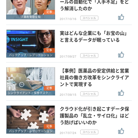
ールの自動化で「人手不足」をど
う解消したのか
記事
IT運用管理全般
2017/10/16
実はどんな企業にも「お宝の山」
と言えるデータが眠っている
記事
バックアップ・レプリケーション
2017/09/27
【事例】医薬品の安定供給と営業
社員の働き方改革をシンクライア
ントで実現する
記事
シンクライアント・仮想デスクトップ
2017/09/15
クラウド化が引き起こすデータ保
護製品の「乱立・サイロ化」はど
う防げばいいのか
記事
バックアップ・レプリケーション
2017/07/24