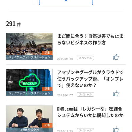
Seizo Trend
種別
記事・ニュース
セミナー
291
動画
件
ホワイトペーパー
まだ間に合う！自然災害でも止ま
外部ニュース
らないビジネスの作り方
スペシャルに限定する
記事
バックアップ・レプリケーション
2019/01/10
タグ
アマゾンやグーグルがクラウドで
使うバックアップ術、「オンプレ
で」使えないのか？
クリア
この条件で検索する
記事
バックアップ・レプリケーション
2019/01/07
DMM.comは「レガシーな」密結合
システムからいかに脱却したのか
記事
IT運用管理全般
2018/12/25