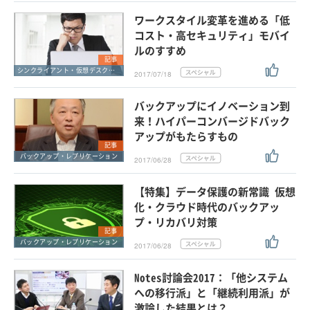
ワークスタイル変革を進める「低
コスト・高セキュリティ」モバイ
ルのすすめ
記事
シンクライアント・仮想デスクトップ
2017/07/18
バックアップにイノベーション到
来！ハイパーコンバージドバック
アップがもたらすもの
記事
バックアップ・レプリケーション
2017/06/28
【特集】データ保護の新常識 仮想
化・クラウド時代のバックアッ
プ・リカバリ対策
記事
バックアップ・レプリケーション
2017/06/28
Notes討論会2017：「他システム
への移行派」と「継続利用派」が
激論した結果とは？