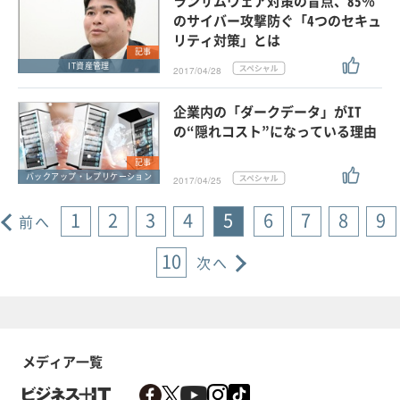
ランサムウェア対策の盲点、85％
のサイバー攻撃防ぐ「4つのセキュ
リティ対策」とは
記事
IT資産管理
2017/04/28
企業内の「ダークデータ」がIT
の“隠れコスト”になっている理由
記事
バックアップ・レプリケーション
2017/04/25
1
2
3
4
5
6
7
8
9
前へ
10
次へ
メディア一覧