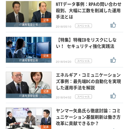
NTTデータ事例：RPAの問い合わせ
殺到、大幅に工数を削減した運用
手法とは
記事
IT運用管理全般
2018/05/10
【特集】特権IDをリスクにしな
い！ セキュリティ強化実践法
記事
IT運用管理全般
2018/04/20
エネルギア・コミュニケーション
ズ事例：最先端DCの自動化を実現
した運用手法を解説
記事
IT運用管理全般
2018/04/02
ヤンマー矢島氏ら徹底討論：コミ
ュニケーション基盤刷新は働き方
改革に貢献できるか？
記事