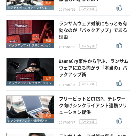
記事
モダナイゼーション・マイグレーション
2017/06/26
ランサムウェア対策にもっとも有
効なのが「バックアップ」である
理由
記事
バックアップ・レプリケーション
2017/06/06
WannaCry事件から学ぶ、ランサム
ウェアに立ち向かう「本当の」バ
ックアップ術
記事
バックアップ・レプリケーション
2017/06/05
フリービットとCTCSP、テレワー
ク向けシンクライアント連携ソリ
ューション提供
記事
シンクライアント・仮想デスクトップ
2017/05/17