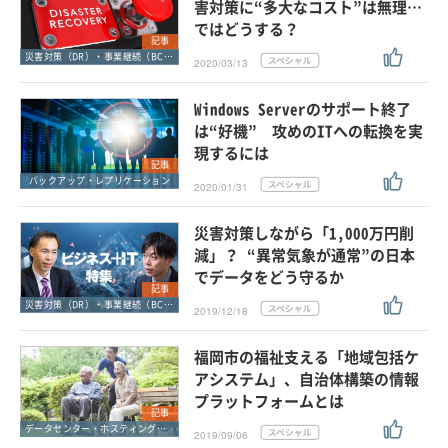
害対策に“多大なコスト”は無理…
ではどうする？
記事
災害対策（DR）・事業継続（BCP）
2020/03/13
Windows Serverのサポート終了
は“好機” 攻めのITへの転換を実
現するには
記事
バックアップ・レプリケーション
2020/01/31
災害対策しながら「1,000万円削
減」？ “異常気象が通常”の日本
でデータをどう守るか
記事
災害対策（DR）・事業継続（BCP）
2019/12/18
福岡市の福祉支える「地域包括ケ
アシステム」、自治体構築の情報
プラットフォームとは
記事
データセンター・ホスティングサービス
2019/09/06