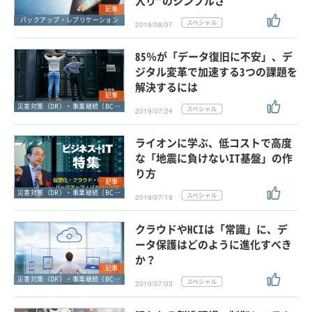
入り”のシンプルさ
記事
バックアップ・レプリケーション
2019/08/07
85％が「データ復旧に不安」、デ
ジタル変革で加速する3つの課題を
解決するには
記事
災害対策（DR）・事業継続（BCP）
2019/07/24
ライオンに学ぶ、低コストで高度
な「地震に負けないIT基盤」の作
り方
記事
災害対策（DR）・事業継続（BCP）
2019/07/19
クラウドやHCIは「常識」に、デ
ータ保護はどのように進化すべき
か？
記事
災害対策（DR）・事業継続（BCP）
2019/07/03