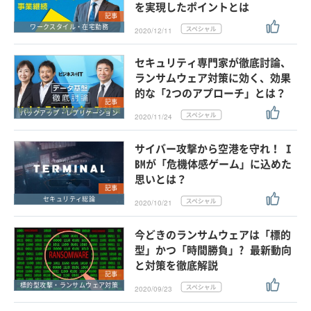
を実現したポイントとは
記事
ワークスタイル・在宅勤務
2020/12/11
セキュリティ専門家が徹底討論、
ランサムウェア対策に効く、効果
的な「2つのアプローチ」とは？
記事
バックアップ・レプリケーション
2020/11/24
サイバー攻撃から空港を守れ！ I
BMが「危機体感ゲーム」に込めた
思いとは？
記事
セキュリティ総論
2020/10/21
今どきのランサムウェアは「標的
型」かつ「時間勝負」? 最新動向
と対策を徹底解説
記事
標的型攻撃・ランサムウェア対策
2020/09/23