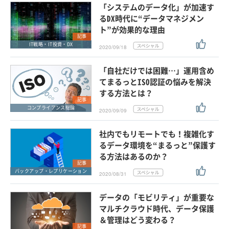
「システムのデータ化」が加速す
るDX時代に“データマネジメン
ト”が効果的な理由
記事
IT戦略・IT投資・DX
2020/09/18
「自社だけでは困難…」運用含め
てまるっとISO認証の悩みを解決
する方法とは？
記事
コンプライアンス総論
2020/09/09
社内でもリモートでも！複雑化す
るデータ環境を“まるっと”保護す
る方法はあるのか？
記事
バックアップ・レプリケーション
2020/08/31
データの「モビリティ」が重要な
マルチクラウド時代、データ保護
＆管理はどう変わる？
記事