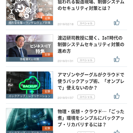
狙われる製造現場、制御システム
のセキュリティ対策とは？
記事
標的型攻撃・ランサムウェア対策
2019/02/18
渡辺研司教授に聞く、IoT時代の
制御システムセキュリティ対策の
進め方
記事
情報漏えい対策
2019/01/31
アマゾンやグーグルがクラウドで
使うバックアップ術、「オンプレ
で」使えないのか？
記事
バックアップ・レプリケーション
2019/01/07
物理・仮想・クラウド…「ごった
煮」環境をシンプルにバックアッ
プ・リカバリするには？
記事
バックアップ・レプリケーション