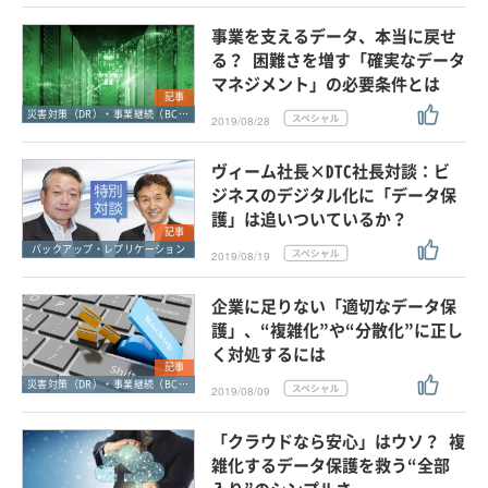
事業を支えるデータ、本当に戻せ
る？ 困難さを増す「確実なデータ
マネジメント」の必要条件とは
記事
災害対策（DR）・事業継続（BCP）
2019/08/28
ヴィーム社長×DTC社長対談：ビ
ジネスのデジタル化に「データ保
護」は追いついているか？
記事
バックアップ・レプリケーション
2019/08/19
企業に足りない「適切なデータ保
護」、“複雑化”や“分散化”に正し
く対処するには
記事
災害対策（DR）・事業継続（BCP）
2019/08/09
「クラウドなら安心」はウソ？ 複
雑化するデータ保護を救う“全部