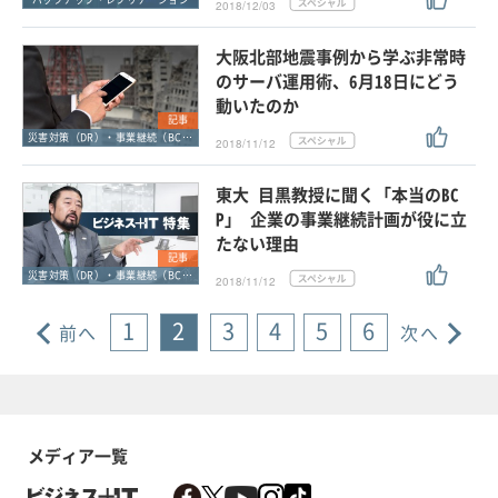
2018/12/03
大阪北部地震事例から学ぶ非常時
のサーバ運用術、6月18日にどう
動いたのか
記事
災害対策（DR）・事業継続（BCP）
2018/11/12
東大 目黒教授に聞く「本当のBC
P」 企業の事業継続計画が役に立
たない理由
記事
災害対策（DR）・事業継続（BCP）
2018/11/12
1
2
3
4
5
6
前へ
次へ
メディア一覧