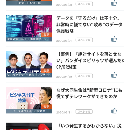
IT戦略・IT投資・DX
2020/08/28
データを「守るだけ」は不十分、
非常時に慌てない“攻め”のデータ
保護戦略
記事
災害対策（DR）・事業継続（BCP）
2020/08/24
【事例】「絶対サイトを落とせな
い」バンダイスピリッツが選んだB
CP/DR対策
記事
データセンター・ホスティングサービス
2020/04/10
なぜ大同生命は“新型コロナ”にも
慌てずテレワークができたのか
記事
ワークスタイル・在宅勤務
2020/03/31
「いつ発生するかわからない」災