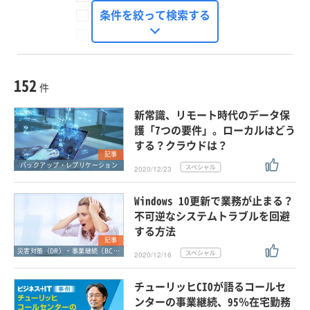
FinTech Journal
条件を絞って検索する
Seizo Trend
種別
記事・ニュース
セミナー
152
動画
件
ホワイトペーパー
新常識、リモート時代のデータ保
外部ニュース
護「7つの要件」。ローカルはどう
する？クラウドは？
スペシャルに限定する
記事
バックアップ・レプリケーション
2020/12/23
タグ
Windows 10更新で業務が止まる？
×
×
災害対策（DR）・事業継続（BCP）
不可逆なシステムトラブルを回避
する方法
記事
災害対策（DR）・事業継続（BCP）
2020/12/16
クリア
この条件で検索する
チューリッヒCIOが語るコールセ
ンターの事業継続、95％在宅勤務