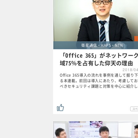
衛星通信・HAPS・NTN
「Office 365」がネットワー
域75％を占有した仰天の理由
2018/0
Office 365導入の流れを事例を通して掘り
る本連載。前回は導入にあたり、考慮してお
べきセキュリティ課題と対策を中心に紹介し