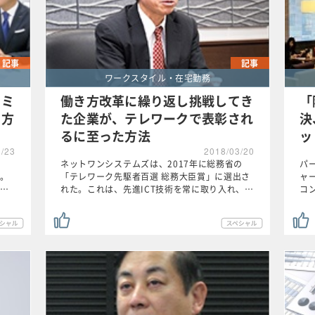
記事
記事
ワークスタイル・在宅勤務
コミ
働き方改革に繰り返し挑戦してき
「
き方
た企業が、テレワークで表彰され
決
るに至った方法
ッ
3/23
2018/03/20
ネットワンシステムズは、2017年に総務省の
パ
。
「テレワーク先駆者百選 総務大臣賞」に選出さ
ャ
…
れた。これは、先進ICT技術を常に取り入れ、…
コ