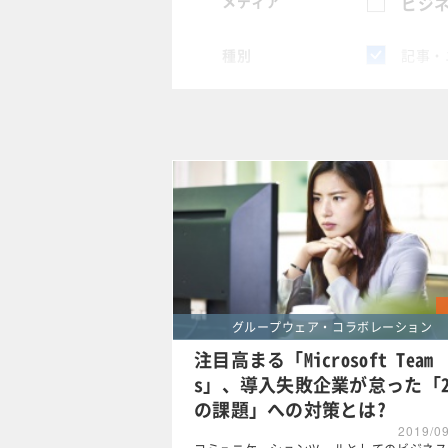
メディア
ビジネ
種別
記事・
スペシャル
タグ
×
情報共
クリア
グループウェア・コラボレーション
注目高まる「Microsoft Team
s」、導入失敗企業が怠った「
の課題」への対策とは?
2019/0