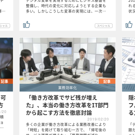
チ
デジタル変革を実現するためにビジネス基盤を
2
整備し、時代の変化に対応しようとする企業も
れ
が爆…
多い。しかしこうした変革の実現には、一次…
状
記事
記事
業務効率化
の可
「働き方改革でサビ残が増え
隠
方
た」、本当の働き方改革をIT部門
フ
から起こす方法を徹底討論
る
2/20
積
2019/02/20
ョ
多くの企業が働き方改革による業務改善により
「
…
「時短」を掲げて取り組む一方で、「帰宅後の
題