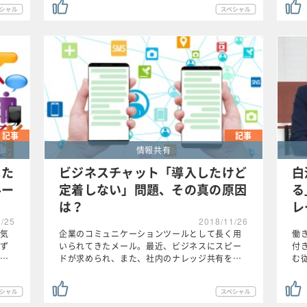
記事
記事
情報共有
した
ビジネスチャット「導入したけど
白
ルー
定着しない」問題、その真の原因
る
は？
レ
2/25
2018/11/26
気
企業のコミュニケーションツールとして長く用
働
ず
いられてきたメール。最近、ビジネスにスピー
付
…
ドが求められ、また、社内のナレッジ共有を…
む