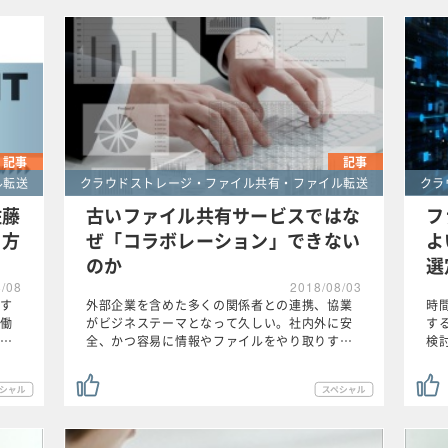
記事
記事
ル転送
クラウドストレージ・ファイル共有・ファイル転送
クラ
佐藤
古いファイル共有サービスではな
フ
き方
ぜ「コラボレーション」できない
よ
のか
選
8/08
2018/08/03
立す
外部企業を含めた多くの関係者との連携、協業
時
働
がビジネステーマとなって久しい。社内外に安
す
…
全、かつ容易に情報やファイルをやり取りす…
検