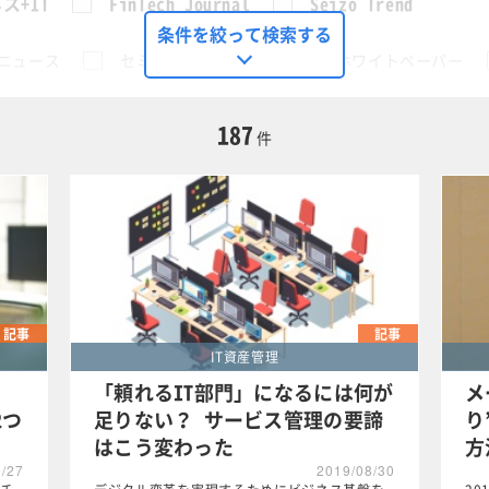
ス+IT
FinTech Journal
Seizo Trend
条件を絞って検索する
ニュース
セミナー
動画
ホワイトペーパー
に限定する
187
件
有
この条件で検索する
記事
記事
IT資産管理
「頼れるIT部門」になるには何が
メ
2つ
足りない？ サービス管理の要諦
り
はこう変わった
方
9/27
2019/08/30