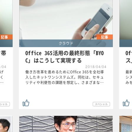
記事
記事
クラウド
ク帯
Office 365活用の最終形態「BYO
O
C」はこうして実現する
ス
4/04
2018/04/04
下げ
働き方改革を進めるためにOffice 365を全社導
最
く
入したネットワンシステムズ。同社は、セキュ
シス
…
リティや利便性の課題を想定し、さまざまな…
み