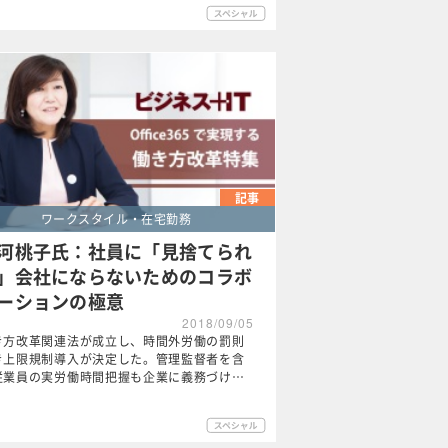
記事
ワークスタイル・在宅勤務
河桃子氏：社員に「見捨てられ
」会社にならないためのコラボ
ーションの極意
2018/09/05
き方改革関連法が成立し、時間外労働の罰則
き上限規制導入が決定した。管理監督者を含
従業員の実労働時間把握も企業に義務づけ…