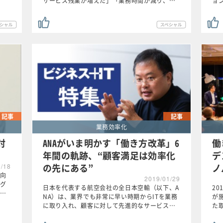
サービス残業が増えた」「業務時間が減り、…
ョ
記事
記事
業務効率化
討
ANAがいま明かす「働き方改革」6
働
年間の軌跡、“顧客満足は効率化
デ
の先にある”
ノ
2/18
向
2019/01/29
グ
日本を代表する航空会社の全日本空輸（以下、A
2
…
NA）は、業界でも非常に早い時期からITを業務
が
に取り入れ、顧客に対して先進的なサービス…
た