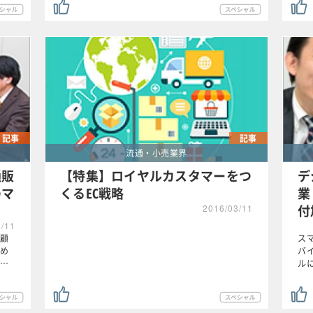
記事
記事
流通・小売業界
通販
【特集】ロイヤルカスタマーをつ
デ
のマ
くるEC戦略
業
付
2016/03/11
3/11
顧
ス
め
バ
…
ル