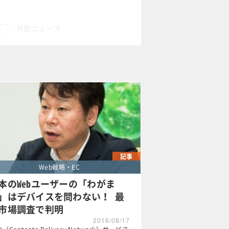
外部ニュース
×
記事
Web戦略・EC
本のWebユーザーの「わがま
」はデバイスを問わない！ 最
市場調査で判明
2016/08/17