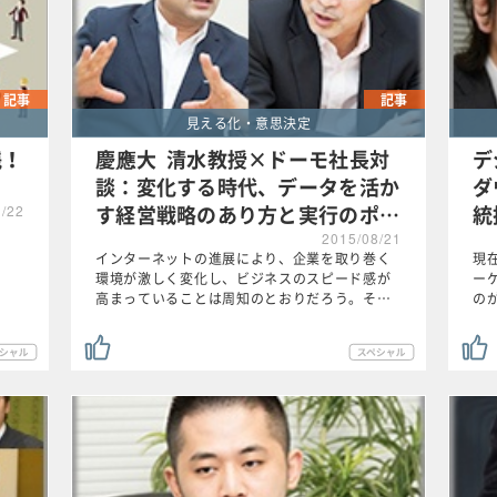
記事
記事
見える化・意思決定
践！
慶應大 清水教授×ドーモ社長対
デ
談：変化する時代、データを活か
ダ
す経営戦略のあり方と実行のポ…
統
1/22
2015/08/21
インターネットの進展により、企業を取り巻く
現
環境が激しく変化し、ビジネスのスピード感が
ー
高まっていることは周知のとおりだろう。そ…
の