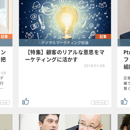
記事
記事
デジタルマーケティング総論
ィン
【特集】顧客のリアルな意思をマ
P
を把
ーケティングに活かす
フ
組
2016/01/26
1/26
デ
圧
行
織
…
賢