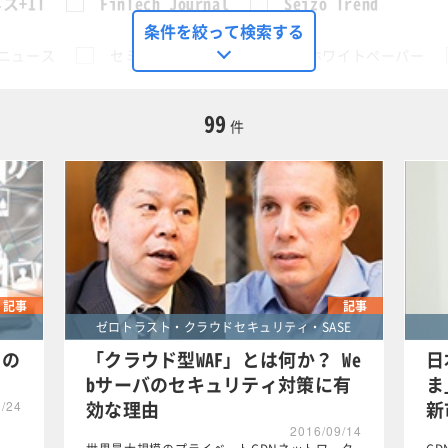
ス+IT
FinTech Journal
Seizo Trend
条件を絞って検索する
ニュース
セミナー
動画
ホワイトペーパー
に限定する
99
件
戦略・EC
この条件で検索する
記事
記事
ゼロトラスト・クラウドセキュリティ・SASE
リの
「クラウド型WAF」とは何か？ We
日
bサーバのセキュリティ対策に有
ま
効な理由
新
1/24
2016/09/14