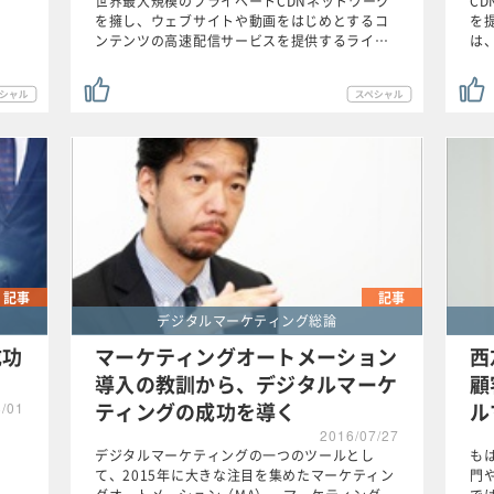
世界最大規模のプライベートCDNネットワーク
CD
を擁し、ウェブサイトや動画をはじめとするコ
を
ンテンツの高速配信サービスを提供するライ…
は
記事
記事
デジタルマーケティング総論
成功
マーケティングオートメーション
西
導入の教訓から、デジタルマーケ
顧
ティングの成功を導く
ル
8/01
2016/07/27
デジタルマーケティングの一つのツールとし
も
て、2015年に大きな注目を集めたマーケティン
門