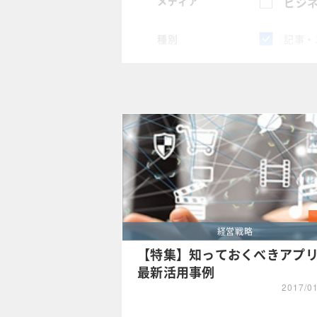
メディア
ビジネ
種別
記事・
スペシャル
タグ
×
Web
クリア
経営戦略
【特集】知っておくべきアプ
最新活用事例
2017/0