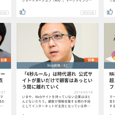
グオートメーション（MA）。マーケティング…
で
記事
記事
Web戦略・EC
オー
「4秒ルール」は時代遅れ 公式サ
M
点
イトが重いだけで顧客はあっとい
超
う間に離れていく
フ
5/27
2016/05/16
マ
いまや、Webサイトを持っていない企業はほと
マ
業の
んどないだろう。顧客が情報収集する際の手段
言
…
としてインターネットが主流となっている昨…
す