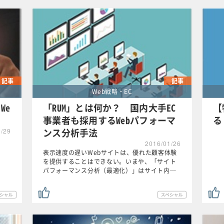
記事
記事
Web戦略・EC
We
「RUM」とは何か？ 国内大手EC
【
事業者も採用するWebパフォーマ
る
ンス分析手法
2/29
2016/01/26
表示速度の遅いWebサイトは、優れた顧客体験
を提供することはできない。いまや、「サイト
パフォーマンス分析（最適化）」はサイト内…