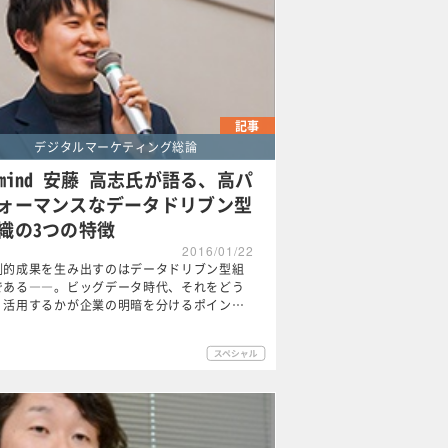
記事
デジタルマーケティング総論
tmind 安藤 高志氏が語る、高パ
ォーマンスなデータドリブン型
織の3つの特徴
2016/01/22
倒的成果を生み出すのはデータドリブン型組
である――。ビッグデータ時代、それをどう
く活用するかが企業の明暗を分けるポイン…