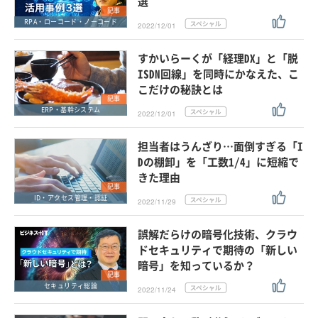
選
記事
RPA・ローコード・ノーコード
2022/12/01
すかいらーくが「経理DX」と「脱
ISDN回線」を同時にかなえた、こ
こだけの秘訣とは
記事
ERP・基幹システム
2022/12/01
担当者はうんざり…面倒すぎる「I
Dの棚卸」を「工数1/4」に短縮で
きた理由
記事
ID・アクセス管理・認証
2022/11/29
誤解だらけの暗号化技術、クラウ
ドセキュリティで期待の「新しい
暗号」を知っているか？
記事
セキュリティ総論
2022/11/24