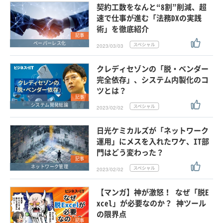
契約工数をなんと“8割”削減、超
速で仕事が進む「法務DXの実践
術」を徹底紹介
記事
ペーパーレス化
2023/03/03
クレディセゾンの「脱・ベンダー
完全依存」、システム内製化のコ
ツとは？
記事
システム開発総論
2023/02/02
日光ケミカルズが「ネットワーク
運用」にメスを入れたワケ、IT部
門はどう変わった？
記事
ネットワーク管理
2023/02/02
【マンガ】神が激怒！ なぜ「脱E
xcel」が必要なのか？ 神ツール
の限界点
記事