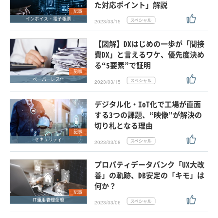
た対応ポイント」解説
記事
インボイス・電子帳票
2023/03/15
【図解】DXはじめの一歩が「間接
費DX」と言えるワケ、優先度決め
る“5要素”で証明
記事
ペーパーレス化
2023/03/15
デジタル化・IoT化で工場が直面
する3つの課題、“映像”が解決の
切り札となる理由
記事
セキュリティ
2023/03/08
プロパティデータバンク「UX大改
善」の軌跡、DB安定の「キモ」は
何か？
記事
IT運用管理全般
2023/03/06