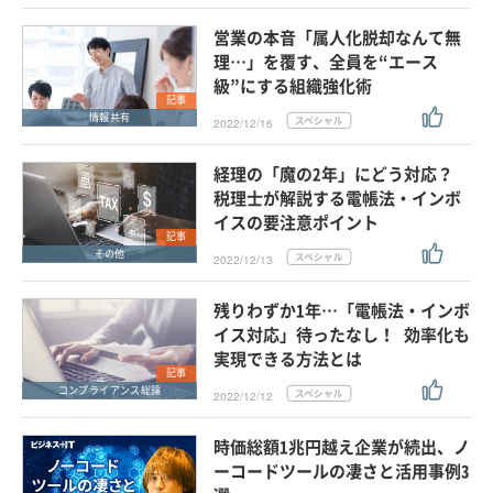
営業の本音「属人化脱却なんて無
理…」を覆す、全員を“エース
級”にする組織強化術
記事
情報共有
2022/12/16
経理の「魔の2年」にどう対応？
税理士が解説する電帳法・インボ
イスの要注意ポイント
記事
その他
2022/12/13
残りわずか1年…「電帳法・インボ
イス対応」待ったなし！ 効率化も
実現できる方法とは
記事
コンプライアンス総論
2022/12/12
時価総額1兆円越え企業が続出、ノ
ーコードツールの凄さと活用事例3