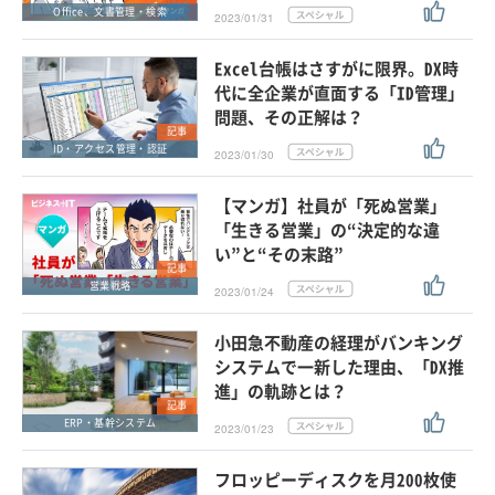
Office、文書管理・検索
2023/01/31
Excel台帳はさすがに限界。DX時
代に全企業が直面する「ID管理」
問題、その正解は？
記事
ID・アクセス管理・認証
2023/01/30
【マンガ】社員が「死ぬ営業」
「生きる営業」の“決定的な違
い”と“その末路”
記事
営業戦略
2023/01/24
小田急不動産の経理がバンキング
システムで一新した理由、「DX推
進」の軌跡とは？
記事
ERP・基幹システム
2023/01/23
フロッピーディスクを月200枚使