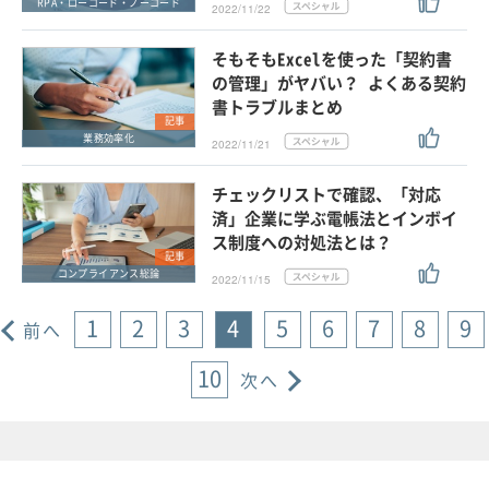
RPA・ローコード・ノーコード
2022/11/22
そもそもExcelを使った「契約書
の管理」がヤバい？ よくある契約
書トラブルまとめ
記事
業務効率化
2022/11/21
チェックリストで確認、「対応
済」企業に学ぶ電帳法とインボイ
ス制度への対処法とは？
記事
コンプライアンス総論
2022/11/15
1
2
3
4
5
6
7
8
9
前へ
10
次へ