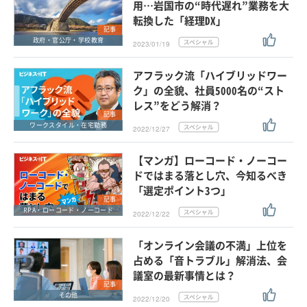
用…岩国市の“時代遅れ”業務を大
転換した「経理DX」
記事
政府・官公庁・学校教育
2023/01/19
アフラック流「ハイブリッドワー
ク」の全貌、社員5000名の“スト
レス”をどう解消？
記事
ワークスタイル・在宅勤務
2022/12/27
【マンガ】ローコード・ノーコー
ドではまる落とし穴、今知るべき
「選定ポイント3つ」
記事
RPA・ローコード・ノーコード
2022/12/22
「オンライン会議の不満」上位を
占める「音トラブル」解消法、会
議室の最新事情とは？
記事
その他
2022/12/20