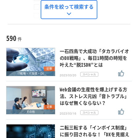
FinTech Journal
条件を絞って検索する
Seizo Trend
種別
記事・ニュース
セミナー
590
動画
件
ホワイトペーパー
一石四鳥で大成功「タカラバイオ
外部ニュース
のDX戦略」、毎日1時間の時短を
叶えた“脱ISDN”とは
スペシャルに限定する
記事
IT戦略・IT投資・DX
2023/03/20
タグ
Web会議の生産性を爆上げする方
×
×
業務効率化
法、ストレス元凶「音トラブル」
はなぜ無くならない？
記事
その他
2023/03/16
クリア
この条件で検索する
二転三転する「インボイス制度」
に振り回されるな！「DXを見据え