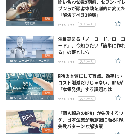
問い合わせ数9割減、セブン-イレ
ブンらが顧客体験を劇的に変えた
「解決すべき3領域」
記事
営業戦略
2022/11/22
注目高まる「ノーコード／ローコ
ード」、今知りたい「簡単に作れ
る」の落とし穴
記事
RPA・ローコード・ノーコード
2022/11/22
RPAの本質にして盲点。効率化・
コスト削減だけじゃない、RPAが
「本領発揮」する課題とは
記事
RPA・ローコード・ノーコード
2022/11/22
「個人頼みのRPA」が失敗するワ
ケ、日本企業が無意識に陥るRPA
失敗パターンと解決策
記事