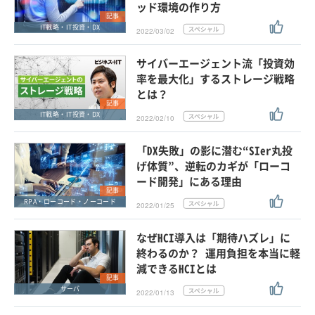
ッド環境の作り方
記事
IT戦略・IT投資・DX
2022/03/02
サイバーエージェント流「投資効
率を最大化」するストレージ戦略
とは？
記事
IT戦略・IT投資・DX
2022/02/10
「DX失敗」の影に潜む“SIer丸投
げ体質”、逆転のカギが「ローコ
ード開発」にある理由
記事
RPA・ローコード・ノーコード
2022/01/25
なぜHCI導入は「期待ハズレ」に
終わるのか？ 運用負担を本当に軽
減できるHCIとは
記事
サーバ
2022/01/13