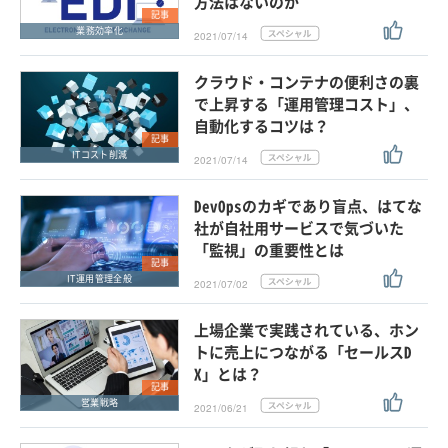
方法はないのか
記事
業務効率化
2021/07/14
クラウド・コンテナの便利さの裏
で上昇する「運用管理コスト」、
自動化するコツは？
記事
ITコスト削減
2021/07/14
DevOpsのカギであり盲点、はてな
社が自社用サービスで気づいた
「監視」の重要性とは
記事
IT運用管理全般
2021/07/02
上場企業で実践されている、ホン
トに売上につながる「セールスD
X」とは？
記事
営業戦略
2021/06/21