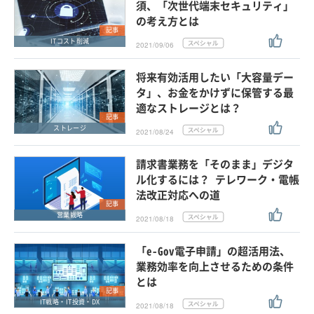
須、「次世代端末セキュリティ」
の考え方とは
記事
ITコスト削減
2021/09/06
将来有効活用したい「大容量デー
タ」、お金をかけずに保管する最
適なストレージとは？
記事
ストレージ
2021/08/24
請求書業務を「そのまま」デジタ
ル化するには？ テレワーク・電帳
法改正対応への道
記事
営業戦略
2021/08/18
「e-Gov電子申請」の超活用法、
業務効率を向上させるための条件
とは
記事
IT戦略・IT投資・DX
2021/08/18