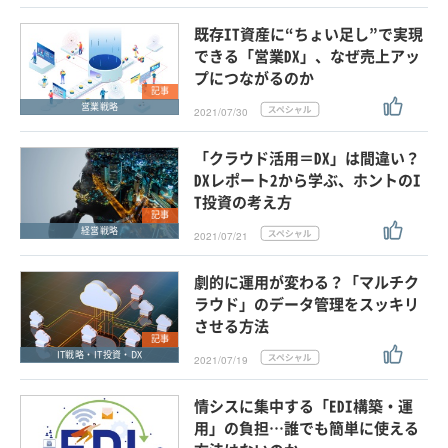
既存IT資産に“ちょい足し”で実現
できる「営業DX」、なぜ売上アッ
プにつながるのか
記事
営業戦略
2021/07/30
「クラウド活用＝DX」は間違い？
DXレポート2から学ぶ、ホントのI
T投資の考え方
記事
経営戦略
2021/07/21
劇的に運用が変わる？「マルチク
ラウド」のデータ管理をスッキリ
させる方法
記事
IT戦略・IT投資・DX
2021/07/19
情シスに集中する「EDI構築・運
用」の負担…誰でも簡単に使える