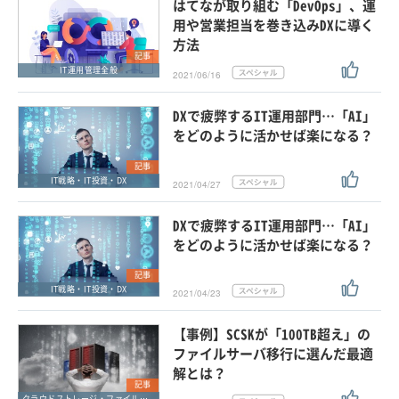
はてなが取り組む「DevOps」、運
用や営業担当を巻き込みDXに導く
方法
記事
IT運用管理全般
2021/06/16
DXで疲弊するIT運用部門…「AI」
をどのように活かせば楽になる？
記事
IT戦略・IT投資・DX
2021/04/27
DXで疲弊するIT運用部門…「AI」
をどのように活かせば楽になる？
記事
IT戦略・IT投資・DX
2021/04/23
【事例】SCSKが「100TB超え」の
ファイルサーバ移行に選んだ最適
解とは？
記事
クラウドストレージ・ファイル共有・ファイル転送