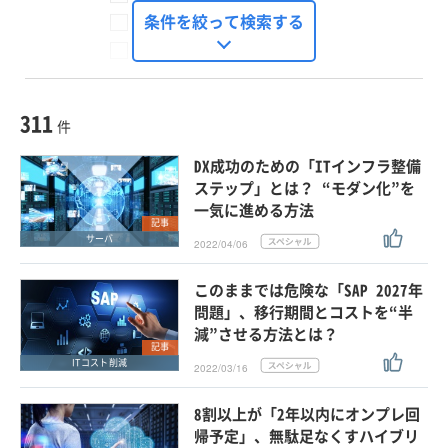
FinTech Journal
条件を絞って検索する
Seizo Trend
種別
記事・ニュース
セミナー
311
動画
件
ホワイトペーパー
DX成功のための「ITインフラ整備
外部ニュース
ステップ」とは？ “モダン化”を
一気に進める方法
スペシャルに限定する
記事
サーバ
2022/04/06
タグ
このままでは危険な「SAP 2027年
×
×
ITコスト削減
問題」、移行期間とコストを“半
減”させる方法とは？
記事
ITコスト削減
2022/03/16
クリア
この条件で検索する
8割以上が「2年以内にオンプレ回
帰予定」、無駄足なくすハイブリ