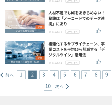
2021/04/02
人材不足でもDXをあきらめない！
秘訣は「ノーコードでのデータ連
携」にあり
記事
システム開発総論
2021/03/12
複雑化するサプライチェーン、事
業コストを平均10％削減する「デ
ジタルツイン」活用法
記事
物流管理・在庫管理・SCM
2021/03/05
1
2
3
4
5
6
7
8
9
前へ
10
次へ