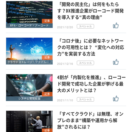
「開発の民主化」は何をもたら
す？DX推進企業がローコード開発
を導入する“真の理由”
記事
RPA・ローコード・ノーコード
2021/12/20
「コロナ後」に必要なネットワー
クの可用性とは？ “変化への対応
力”を実装する方法
記事
クラウドストレージ・ファイル共有・ファイル転送
2021/12/16
4割が「内製化を推進」、ローコー
ド開発で成功した企業が挙げる最
大のメリットとは？
記事
システム開発総論
2021/11/10
「すべてクラウド」は無理、オン
プレのまま“構築や運用から解
放”されるには？
記事