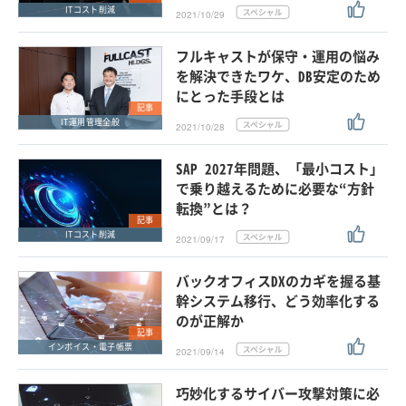
ITコスト削減
2021/10/29
フルキャストが保守・運用の悩み
を解決できたワケ、DB安定のため
にとった手段とは
記事
IT運用管理全般
2021/10/28
SAP 2027年問題、「最小コスト」
で乗り越えるために必要な“方針
転換”とは？
記事
ITコスト削減
2021/09/17
バックオフィスDXのカギを握る基
幹システム移行、どう効率化する
のが正解か
記事
インボイス・電子帳票
2021/09/14
巧妙化するサイバー攻撃対策に必