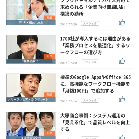
クラウドやマルチデバイス対応で
求められる「企業向け無線LAN」
構築の勘所
記事
Wi-Fi・Bluetooth
2016/07/26
1700社が導入するには理由がある
「業務プロセスを最適化」するワ
ークフローの選び方
記事
業務効率化
2016/07/20
標準のGoogle AppsやOffice 365
に、高機能なワークフロー機能を
「月額100円」で追加する
記事
グループウェア・コラボレーション
2016/07/14
大塚商会事例：システム運用の
「見える化」で品質レベルを向上
する
記事
IT運用管理全般