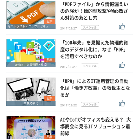
「PDFファイル」から情報漏えい
の危険が！標的型攻撃やWeb改ざ
ん対策の落とし穴
記事
ゼロトラスト・クラウドセキュリティ・SASE
2017/02/27
「100年先」を見据えた物理的資
産のデジタル化に、なぜ「PDF」
を活用すべきなのか
記事
Office、文書管理・検索
2017/02/27
「RPA」によるIT運用管理の自動
化は「働き方改革」の救世主とな
るか
記事
業務効率化
2017/02/22
AIやIoTがオフィスも変える？ 大
塚商会に見るITソリューション最
前線
記事