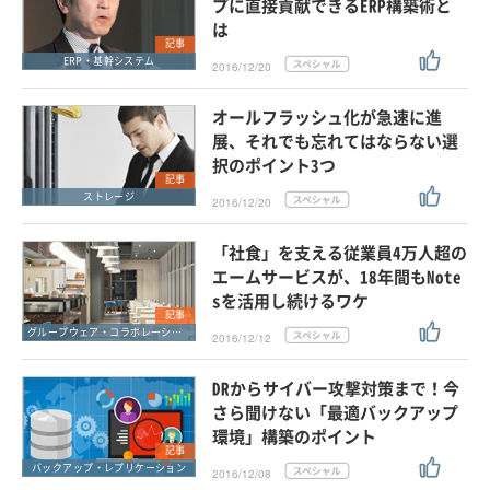
プに直接貢献できるERP構築術と
は
記事
ERP・基幹システム
2016/12/20
オールフラッシュ化が急速に進
展、それでも忘れてはならない選
択のポイント3つ
記事
ストレージ
2016/12/20
「社食」を支える従業員4万人超の
エームサービスが、18年間もNote
sを活用し続けるワケ
記事
グループウェア・コラボレーション
2016/12/12
DRからサイバー攻撃対策まで！今
さら聞けない「最適バックアップ
環境」構築のポイント
記事
バックアップ・レプリケーション
2016/12/08