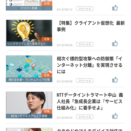
記事
ITコスト削減
2016/09/12
【特集】クライアント仮想化 最新
事例
記事
シンクライアント・仮想デスクトップ
2016/08/08
相次ぐ標的型攻撃への防御策「イ
ンターネット分離」を実現させる
には
記事
標的型攻撃・ランサムウェア対策
2016/08/08
NTTデータイントラマート中山 義
人社長「急成長企業は『サービス
仕組み化』に着手せよ」
記事
BPM・ビジネスプロセス管理
2016/08/05