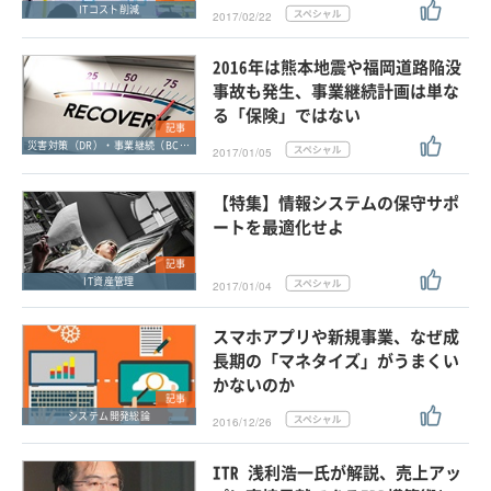
ITコスト削減
2017/02/22
2016年は熊本地震や福岡道路陥没
事故も発生、事業継続計画は単な
る「保険」ではない
記事
災害対策（DR）・事業継続（BCP）
2017/01/05
【特集】情報システムの保守サポ
ートを最適化せよ
記事
IT資産管理
2017/01/04
スマホアプリや新規事業、なぜ成
長期の「マネタイズ」がうまくい
かないのか
記事
システム開発総論
2016/12/26
ITR 浅利浩一氏が解説、売上アッ