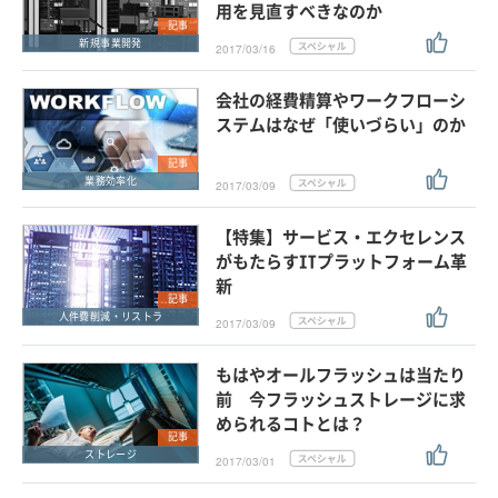
用を見直すべきなのか
記事
新規事業開発
2017/03/16
会社の経費精算やワークフローシ
ステムはなぜ「使いづらい」のか
記事
業務効率化
2017/03/09
【特集】サービス・エクセレンス
がもたらすITプラットフォーム革
新
記事
人件費削減・リストラ
2017/03/09
もはやオールフラッシュは当たり
前 今フラッシュストレージに求
められるコトとは？
記事
ストレージ
2017/03/01