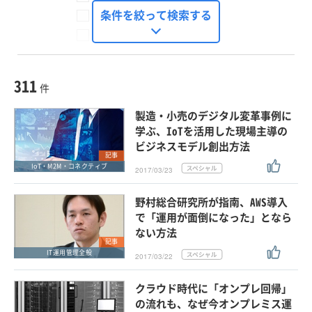
FinTech Journal
条件を絞って検索する
Seizo Trend
種別
記事・ニュース
セミナー
311
動画
件
ホワイトペーパー
製造・小売のデジタル変革事例に
外部ニュース
学ぶ、IoTを活用した現場主導の
ビジネスモデル創出方法
スペシャルに限定する
記事
IoT・M2M・コネクティブ
2017/03/23
タグ
野村総合研究所が指南、AWS導入
×
×
ITコスト削減
で「運用が面倒になった」となら
ない方法
記事
IT運用管理全般
2017/03/22
クリア
この条件で検索する
クラウド時代に「オンプレ回帰」
の流れも、なぜ今オンプレミス運