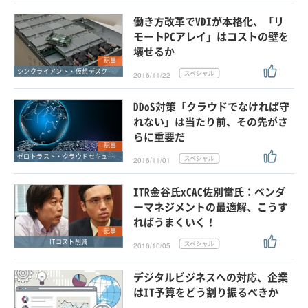
働き方改革でVDIが本格化、「リ
モートPCアレイ」はコストの壁を
壊せるか
記事
シンクライアント・仮想デスクトップ
2016/11/22
DDoS対策「クラウドでなければ守
れない」は当たり前、その先がさ
らに重要だ
記事
ゼロトラスト・クラウドセキュリティ・SASE
2016/11/01
ITR金谷氏xCAC佐別當氏：ベンダ
ーマネジメントの最適解、こうす
ればうまくいく！
記事
ITコスト削減
2016/10/05
デジタルビジネスへの対応、企業
はIT予算をどう割り振るべきか