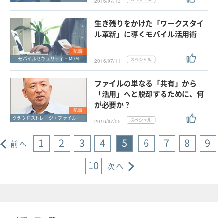
2016/07/13
生き残りをかけた「ワークスタイ
ル革新」に導くモバイル活用術
記事
モバイルセキュリティ・MDM
2016/07/11
ファイルの単なる「共有」から
「活用」へと脱却するために、何
が必要か？
記事
クラウドストレージ・ファイル共有・ファイル転送
2016/07/05
1
2
3
4
5
6
7
8
9
前へ
10
次へ