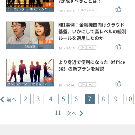
Vが成すべきことは？
記事
データセンター・ホスティングサービス
2014/10/16
NRI事例：金融機関向けクラウド
基盤、いかにして高レベルの統制
ルールを適用したのか
記事
金融業界
2014/10/15
より身近で便利になった Office
365 の新プランを解説
記事
グループウェア・コラボレーション
2014/10/06
2
3
4
5
6
7
8
9
10
前へ
11
次へ