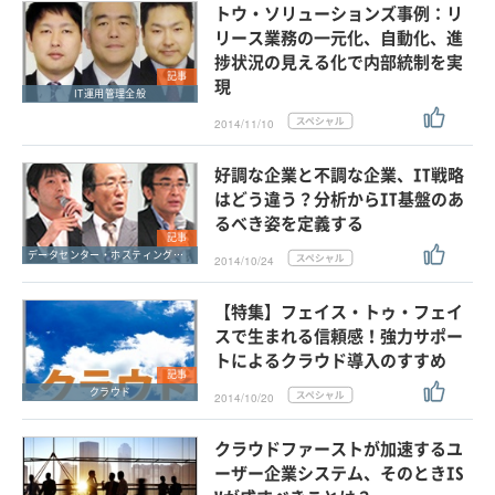
トウ・ソリューションズ事例：リ
リース業務の一元化、自動化、進
捗状況の見える化で内部統制を実
記事
現
IT運用管理全般
2014/11/10
好調な企業と不調な企業、IT戦略
はどう違う？分析からIT基盤のあ
るべき姿を定義する
記事
データセンター・ホスティングサービス
2014/10/24
【特集】フェイス・トゥ・フェイ
スで生まれる信頼感！強力サポー
トによるクラウド導入のすすめ
記事
クラウド
2014/10/20
クラウドファーストが加速するユ
ーザー企業システム、そのときIS