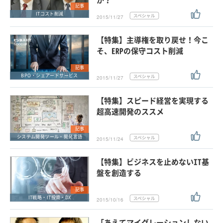
記事
ITコスト削減
2015/11/27
【特集】主導権を取り戻せ！今こ
そ、ERPの保守コスト削減
記事
BPO・シェアードサービス
2015/11/27
【特集】スピード経営を実現する
超高速開発のススメ
記事
システム開発ツール・開発言語
2015/11/24
【特集】ビジネスを止めないIT基
盤を創造する
記事
IT戦略・IT投資・DX
2015/10/16
「あえてマイグレーションしない