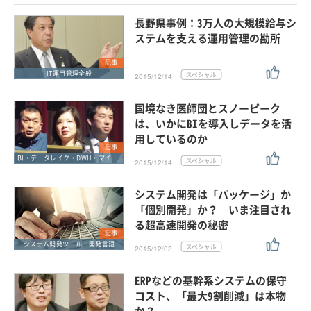
長野県事例：3万人の大規模給与シ
ステムを支える運用管理の勘所
記事
IT運用管理全般
2015/12/14
国境なき医師団とスノーピーク
は、いかにBIを導入しデータを活
用しているのか
記事
BI・データレイク・DWH・マイニング
2015/12/14
システム開発は「パッケージ」か
「個別開発」か？ いま注目され
る超高速開発の秘密
記事
システム開発ツール・開発言語
2015/12/03
ERPなどの基幹系システムの保守
コスト、「最大9割削減」は本物
か？