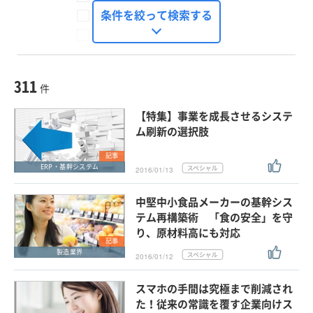
FinTech Journal
条件を絞って検索する
Seizo Trend
種別
記事・ニュース
セミナー
311
動画
件
ホワイトペーパー
【特集】事業を成長させるシステ
外部ニュース
ム刷新の選択肢
スペシャルに限定する
記事
ERP・基幹システム
2016/01/13
タグ
中堅中小食品メーカーの基幹シス
×
×
ITコスト削減
テム再構築術 「食の安全」を守
り、原材料高にも対応
記事
製造業界
2016/01/12
クリア
この条件で検索する
スマホの手間は究極まで削減され
た！従来の常識を覆す企業向けス