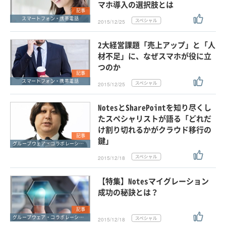
マホ導入の選択肢とは
記事
スマートフォン・携帯電話
2015/12/25
2大経営課題「売上アップ」と「人
材不足」に、なぜスマホが役に立
つのか
記事
スマートフォン・携帯電話
2015/12/25
NotesとSharePointを知り尽くし
たスペシャリストが語る「どれだ
け割り切れるかがクラウド移行の
記事
鍵」
グループウェア・コラボレーション
2015/12/18
【特集】Notesマイグレーション
成功の秘訣とは？
記事
グループウェア・コラボレーション
2015/12/18