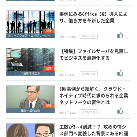
事例にみるOffice 365 導入によ
り、働き方を革新した企業
記事
グループウェア・コラボレーション
2015/06/05
【特集】ファイルサーバを見直し
てビジネスを最適化する
記事
IT運用管理全般
2015/03/31
SDN事例から紐解く、クラウド・
ネイティブ時代に求められる企業
ネットワークの要件とは
記事
SDN・SD-WAN
2015/03/23
工数が3～4割減！？ 攻めの情シ
ス部門へ変貌した背景にあるPC運