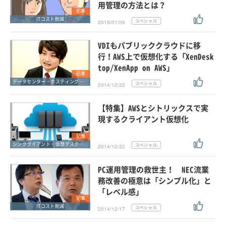
用管理の方法とは？
記事
ITコスト削減
2015/01/09
VDIもパブリッククラウドに移
行！AWS上で仮想化する「XenDesk
top/XenApp on AWS」
記事
データセンター・ホスティングサービス
2014/12/22
【特集】AWSとシトリックスで実
現するクライアント仮想化
記事
シンクライアント・仮想デスクトップ
2014/12/22
PC運用管理の救世主！ NEC流業
務改善の極意は「シンプル化」と
「レベル感」
記事
ITコスト削減
2014/12/17