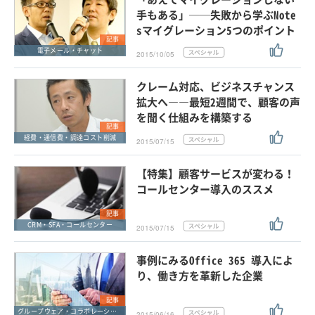
手もある」──失敗から学ぶNote
sマイグレーション5つのポイント
記事
電子メール・チャット
2015/10/05
クレーム対応、ビジネスチャンス
拡大へ――最短2週間で、顧客の声
を聞く仕組みを構築する
記事
経費・通信費・調達コスト削減
2015/07/15
【特集】顧客サービスが変わる！
コールセンター導入のススメ
記事
CRM・SFA・コールセンター
2015/07/15
事例にみるOffice 365 導入によ
り、働き方を革新した企業
記事
グループウェア・コラボレーション
2015/06/16