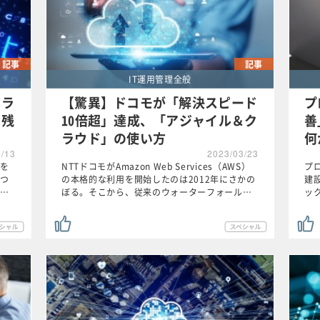
記事
記事
IT運用管理全般
トラ
【驚異】ドコモが「解決スピード
プ
る残
10倍超」達成、「アジャイル＆ク
善
ラウド」の使い方
何
6/13
2023/03/23
を
NTTドコモがAmazon Web Services（AWS）
プ
つ
の本格的な利用を開始したのは2012年にさかの
建
…
ぼる。そこから、従来のウォーターフォール…
ッ