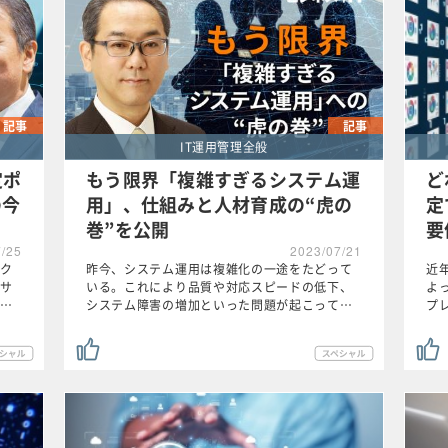
記事
記事
IT運用管理全般
定ポ
もう限界「複雑すぎるシステム運
ど
の今
用」、仕組みと人材育成の“虎の
定
巻”を公開
要
7/25
2023/07/21
ク
昨今、システム運用は複雑化の一途をたどって
近
サ
いる。これにより品質や対応スピードの低下、
よ
…
システム障害の増加といった問題が起こって…
プ