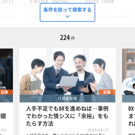
ス+IT
FinTech Journal
Seizo Trend
条件を絞って検索する
ニュース
セミナー
動画
ホワイトペーパー
に限定する
224
件
用管理全般
この条件で検索する
記事
記事
IT資産管理
人手不足でもDXを進めねば…事例
D
J銀
でわかった情シスに「余裕」をも
ま
たらす方法
れ
7/23
2025/04/17