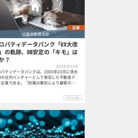
記事
IT運用管理全般
ロパティデータバンク「UX大改
」の軌跡、DB安定の「キモ」は
か？
2023/03/06
ロパティデータバンクは、2000年10月に清水
設の社内ベンチャーとして発足した不動産テ
ク企業である。「知識の集約により顧客の…