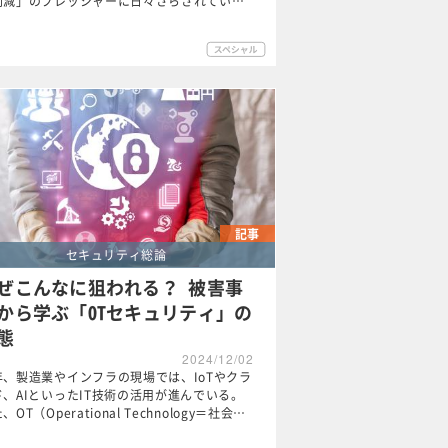
削減」のプレッシャーに日々さらされてい…
記事
セキュリティ総論
ぜこんなに狙われる？ 被害事
から学ぶ「OTセキュリティ」の
態
2024/12/02
年、製造業やインフラの現場では、IoTやクラ
ド、AIといったIT技術の活用が進んでいる。
、OT（Operational Technology＝社会…