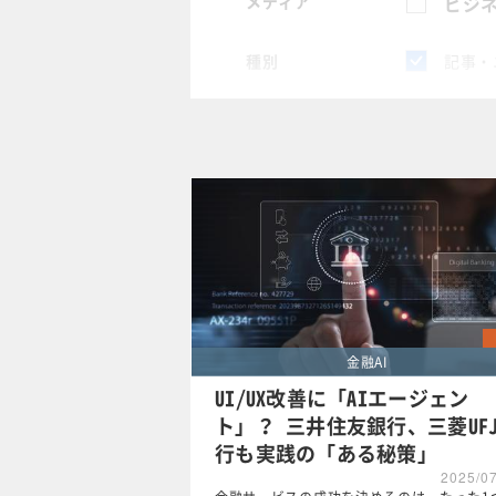
メディア
ビジネ
種別
記事・
スペシャル
タグ
×
IT運
クリア
金融AI
UI/UX改善に「AIエージェン
ト」？ 三井住友銀行、三菱UF
行も実践の「ある秘策」
2025/0