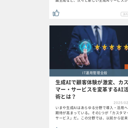
画生成など、次々と新しい生成AIサービス
IT運用管理全般
生成AIで顧客体験が激変、カ
マー・サービスを変革するAI
術とは？
2025/0
いまや生成AIはあらゆる分野で導入・活用
期待が高まっている。その1つが「カスタマ
サービス」だ。この分野では、以前から従来