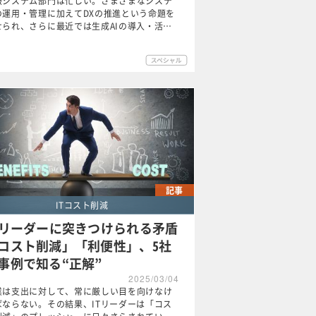
報システム部門は忙しい。さまざまなシステ
の運用・管理に加えてDXの推進という命題を
せられ、さらに最近では生成AIの導入・活…
記事
ITコスト削減
Tリーダーに突きつけられる矛盾
コスト削減」「利便性」、5社
事例で知る“正解”
2025/03/04
業は支出に対して、常に厳しい目を向けなけ
ばならない。その結果、ITリーダーは「コス