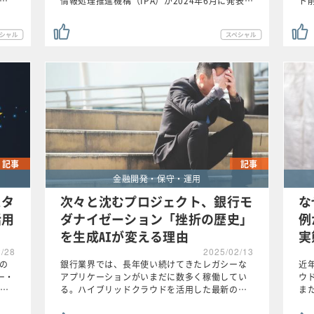
が…
情報処理推進機構（IPA）が2024年6月に発表…
ト
記事
記事
金融開発・保守・運用
スタ
次々と沈むプロジェクト、銀行モ
な
活用
ダナイゼーション「挫折の歴史」
例
を生成AIが変える理由
実
2/28
2025/02/13
への
銀行業界では、長年使い続けてきたレガシーな
近
ー・
アプリケーションがいまだに数多く稼働してい
ウ
…
る。ハイブリッドクラウドを活用した最新の…
また