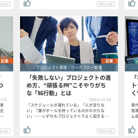
記事
記事
プロジェクト管理・ワークフロー管理
ズ
「失敗しない」プロジェクトの進
「
つ
め方、“頑張るPM”こそやりがち
ト
な「NG行動」とは
く
1/13
2024/10/02
景
「スケジュールが遅れている」「人が足りな
現
企
い」「誰がボールを持っているのかわからな
営
…
い」……いずれもプロジェクトでよく起きる…
ム