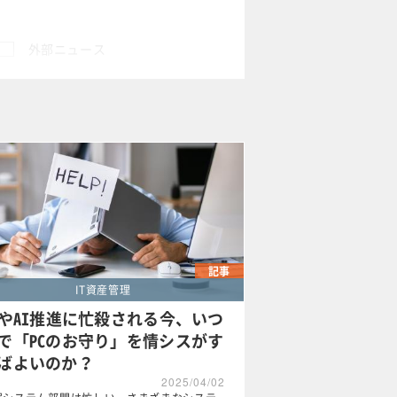
外部ニュース
×
記事
IT資産管理
XやAI推進に忙殺される今、いつ
で「PCのお守り」を情シスがす
ばよいのか？
2025/04/02