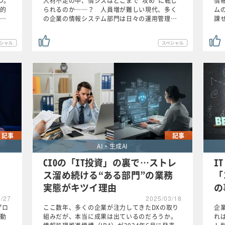
つ。
人材不足の中、情シスはどこまで“攻め”に転じ
情
的
られるのか──？ 人員増が難しい現代、多く
ム
…
の企業の情報システム部門は日々の運用管理…
課
記事
記事
AI・生成AI
CIOの「IT投資」の裏で…ストレ
I
ス溜め続ける“ある部門”の業務
「
実態がキツイ理由
の
3/27
2025/03/18
プロ
ここ数年、多くの企業が注力してきたDXの取り
企
動
組みだが、本当に成果は出ているのだろうか。
れ