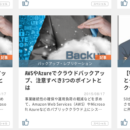
記事
記事
バックアップ・レプリケーション
アッ
AWSやAzureでクラウドバックアッ
【
と
プ、注意すべき3つのポイントと
と
は
ク
8/17
2015/08/17
め
事業継続性の確保や運用負荷の軽減などを求め
5
oso
て、Amazon Web Services（AWS）やMicroso
さ
ス…
ft Azureなどのパブリッククラウド上にシス…
に