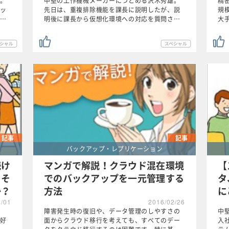
。
中堅の工作機械メーカーにつとめる沢木秀雄。
精
ッ
先日は、重複排除機能を課長に説明したが、説
規
…
明後に課長から仮想化環境への対応を質問さ…
大
記事
記事
バックアップ・レプリケーション
続け
マンガで解説！クラウド混在環境
【
タそ
でのバックアップを一元管理する
タ
か？
方法
に
3/01
2016/02/26
障害発生時の復旧や、データ管理のしやすさの
中
好
面からクラウド移行を考えても、すべてのデー
入