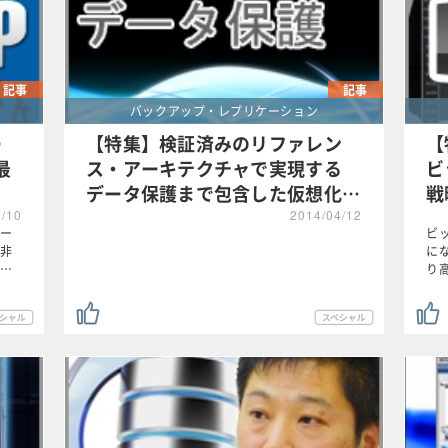
記事
記事
バックアップ・レプリケーション
ー
【特集】検証済みのリファレン
【
最
ス・アーキテクチャで実現する
ビ
データ保護まで包含した仮想化…
戦
7/10
2014/04/12
ー
ビ
非
に
…
り