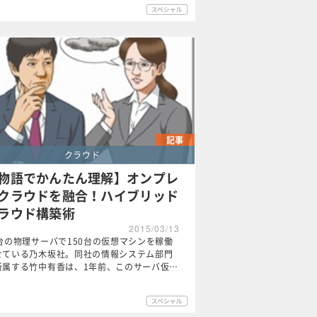
記事
クラウド
物語でかんたん理解】オンプレ
クラウドを融合！ハイブリッド
ラウド構築術
2015/03/13
0台の物理サーバで150台の仮想マシンを稼働
せている乃木坂社。同社の情報システム部門
所属する竹中有香は、1年前、このサーバ仮…