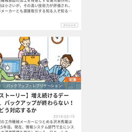
密機械部品の加工を得意とする浦河製作所。
模は小さいが、その高い技術力が評価され、
手メーカーとも直接取引する知る人ぞ知る…
記事
バックアップ・レプリケーション
ストーリー】増え続けるデー
、バックアップが終わらない！
どう対応するか
2016/02/15
堅の工作機械メーカーにつとめる沢木秀雄は
社5年目。現在、情報システム部門で主にシス