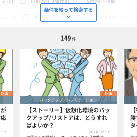
ス+IT
FinTech Journal
Seizo Trend
条件を絞って検索する
ニュース
セミナー
動画
ホワイトペーパー
に限定する
149
件
アップ・レプリケーション
この条件で検索する
記事
記事
バックアップ・レプリケーション
策が
【ストーリー】仮想化環境のバッ
【
対応
クアップ/リストアは、どうすれ
勝
ばよいか？
タ
3/15
2016/03/10