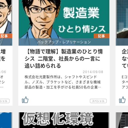
記事
記事
バックアップ・レプリケーション
急増
【物語で理解】製造業のひとり情
企
境を
シス 二階堂、社長からの一言に
な
追い詰められる
て
0/06
2014/09/08
オ
株式会社光菱製作所は、シャフトやスピンド
E
でシ
ル、ノズル、ブラケットなど、さまざまな機械
タ
…
部品の製造・加工を手がける社員50名の企業…
ア