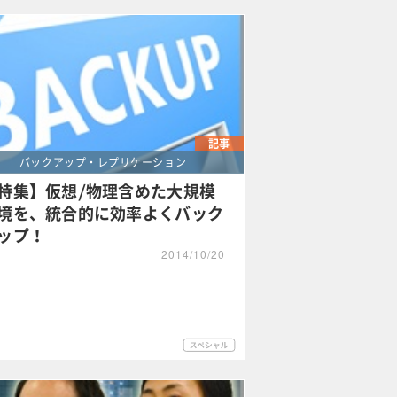
記事
バックアップ・レプリケーション
特集】仮想/物理含めた大規模
境を、統合的に効率よくバック
ップ！
2014/10/20