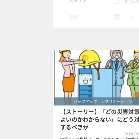
メディア
ビジネ
種別
記事・
スペシャル
タグ
×
バック
クリア
バックアップ・レプリケーション
【ストーリー】「どの災害対
よいのかわからない」にどう
するべきか
2016/0