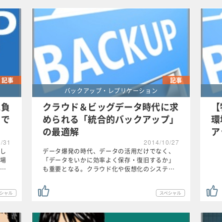
記事
記事
バックアップ・レプリケーション
に負
クラウド＆ビッグデータ時代に求
【
トで
められる「統合的バックアップ」
環
の最適解
ア
0/31
2014/10/27
し
データ爆発の時代、データの活用だけでなく、
場
「データをいかに効率よく保存・復旧するか」
…
も重要となる。クラウド化や仮想化のシステ…