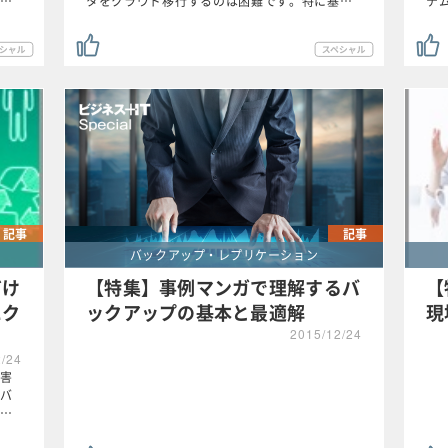
…
タをクラウド移行するのは困難です。特に基…
テ
記事
記事
バックアップ・レプリケーション
だけ
【特集】事例マンガで理解するバ
【
にク
ックアップの基本と最適解
現
2015/12/24
2/24
害
バ
…