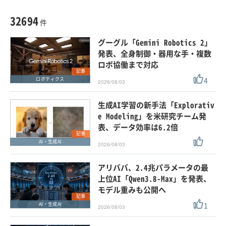
種別
記事・ニュース
セミナー
32694
動画
件
ホワイトペーパー
グーグル「Gemini Robotics 2」
外部ニュース
発表、全身制御・器用な手・複数
ロボ協働まで対応
スペシャルに限定する
記事
4
ロボティクス
2026/08/03
タグ
生成AI学習の新手法「Explorativ
e Modeling」を米研究チーム発
表、データ効率は6.2倍
クリア
この条件で検索する
記事
AI・生成AI
2026/08/03
アリババ、2.4兆パラメータの最
上位AI「Qwen3.8-Max」を発表、
モデル重みも公開へ
記事
1
AI・生成AI
2026/08/03