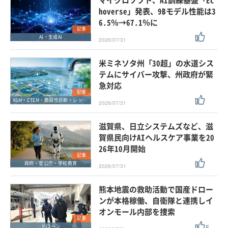
マイクロソフト、AI訓練基盤「Ec
hoverse」発表、9Bモデル性能は3
6.5％→67.1％に
記事
AI・生成AI
2026/07/31
米ミネソタ州「30超」の水道シス
テムにサイバー攻撃、州政府が緊
急対応
記事
ASM・CTEM・脆弱性診断・レッドチーム
2026/07/31
滋賀県、日立システムズなど、滋
賀県民向けAIヘルスケア事業を20
26年10月開始
記事
政府・官公庁・学校教育
2026/07/31
熊本地震の救助活動で国産ドロー
ンが本格稼働、自衛隊と連携しイ
オンモール内部を捜索
記事
5
ドローン