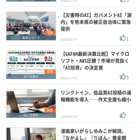
2026/07/31
【災害時のAI】ガバメントAI「源
内」を熊本県の被災自治体に緊急
提供
記事
1
最新ニュース
2026/07/31
【GAFAM最新決算比較】マイクロ
ソフト・AWS圧勝？市場が見抜く
「AI投資」の決定差
記事
3
AI・生成AI
2026/07/31
リンクトイン、低品質AI投稿の通
報機能を導入──作文支援も縮小
記事
AI・生成AI
2026/07/31
漫画家いがらしゆみこが解説、
『なかよし』『りぼん』黄金期