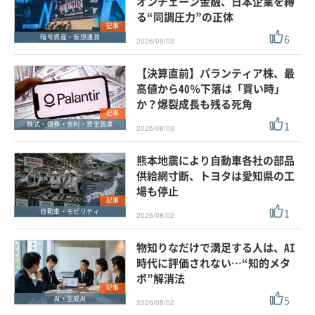
オンチェーン金融、日本企業を縛
る“同調圧力”の正体
記事
6
暗号資産・仮想通貨
2026/08/03
【決算直前】パランティア株、最
高値から40％下落は「買い時」
か？爆裂成長も残る死角
記事
1
株式・債券・金利・資金調達
2026/08/03
熊本地震により自動車各社の部品
供給網寸断、トヨタは愛知県の工
場も停止
記事
1
自動車・モビリティ
2026/08/02
物知りなだけで満足する人は、AI
時代に評価されない…“知的メタ
ボ”解消法
記事
5
AI・生成AI
2026/08/02