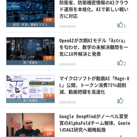
防衛省、防衛機密情報のAIクラウ
ド運用を本格化、AIで新しい戦い
方に対応
記事
1
航空・宇宙・軍事ビジネス
2026/08/03
OpenAIが次期AIモデル「Astra」
を匂わせ、数学の未解決難問を一
気に10件解決と発表
記事
2
AI・生成AI
2026/08/03
マイクロソフトが動画AI「Mage-V
L」公開、トークン消費75％超削
減、動画把握を高速化
記事
AI・生成AI
2026/08/03
Google DeepMindがノーベル賞受
賞のAlphaFoldチーム解体、Gemin
iのAGI研究へ戦略転換
記事