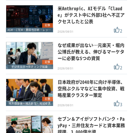
米Anthropic、AIモデル「Claud
e」がテスト中に外部3社へ不正ア
クセスしたと公表
記事
2
ASM・CTEM・脆弱性診断・レッドチーム
2026/08/01
なぜ成果が出ない…元楽天・堀内
公博氏が教える、伸びるマーケタ
ーに必要な5つの資質
記事
2
デジタルマーケティング総論
2026/08/01
日本政府が2040年に向け半導体、
空飛ぶクルマなどに集中投資、戦
略産業クラスター策定
記事
3
地方自治体・地方創生・地域経済
2026/08/01
セブン＆アイがソフトバンク・Pa
yPay・三井住友カードと資本業務
提携、3,000億出資