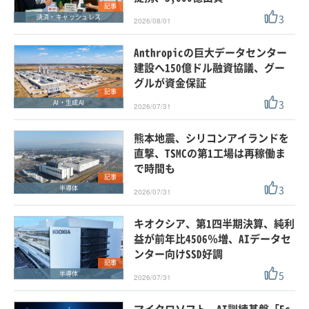
記事
3
決済・キャッシュレス
2026/08/01
Anthropicの巨大データセンター
建設へ150億ドル融資協議、グー
グルが資金保証
記事
3
AI・生成AI
2026/07/31
熊本地震、シリコンアイランドを
直撃、TSMCの第1工場は再稼働ま
で時間も
記事
3
半導体
2026/07/31
キオクシア、第1四半期決算、純利
益が前年比4506％増、AIデータセ
ンター向けSSD好調
記事
5
半導体
2026/07/31