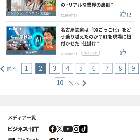
の“リアルな業界の裏側”
記事
12
コンテンツ・エンタメ・文化芸能・スポーツ
2026/07/31
名古屋鉄道は「DXごっこ化」をど
う乗り越えたのか？AIを現場に根
付かせた“仕掛け”
記事
製造業界
2026/07/31
1
2
3
4
5
6
7
8
9
前へ
10
次へ
メディア一覧