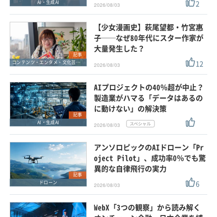
2
AI・生成AI
2026/08/03
【少女漫画史】萩尾望都・竹宮惠
子──なぜ80年代にスター作家が
大量発生した？
記事
12
コンテンツ・エンタメ・文化芸能・スポーツ
2026/08/03
AIプロジェクトの40％超が中止？
製造業がハマる「データはあるの
に動けない」の解決策
記事
AI・生成AI
2026/08/03
アンソロピックのAIドローン「Pr
oject Pilot」、成功率0％でも驚
異的な自律飛行の実力
記事
6
ドローン
2026/08/03
WebX「3つの観察」から読み解く