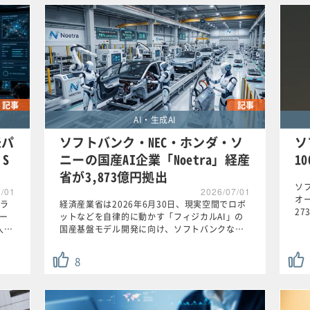
記事
記事
AI・生成AI
米パ
ソフトバンク・NEC・ホンダ・ソ
ソ
 S
ニーの国産AI企業「Noetra」経産
1
省が3,873億円拠出
ソ
7/01
2026/07/01
オー
ラ
経済産業省は2026年6月30日、現実空間でロボ
2
ォー
ットなどを自律的に動かす「フィジカルAI」の
導入…
国産基盤モデル開発に向け、ソフトバンクな…
8