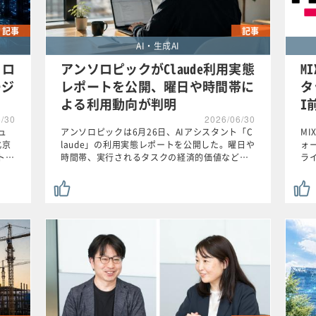
記事
記事
AI・生成AI
フロ
アンソロピックがClaude利用実態
M
ージ
レポートを公開、曜日や時間帯に
タ
よる利用動向が判明
I
6/30
2026/06/30
ュ
アンソロピックは6月26日、AIアシスタント「C
MI
北京
laude」の利用実態レポートを公開した。曜日や
ォ
ント…
時間帯、実行されるタスクの経済的価値など…
ラ