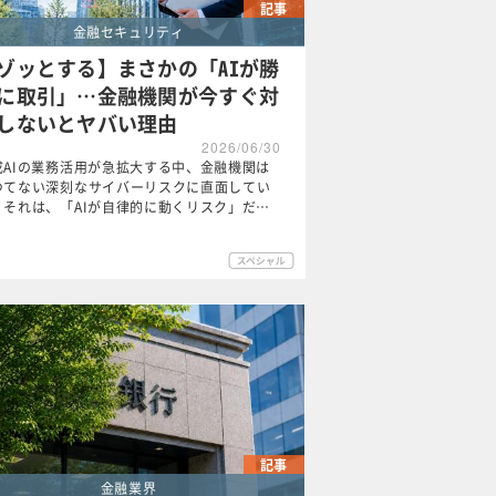
記事
金融セキュリティ
ゾッとする】まさかの「AIが勝
に取引」…金融機関が今すぐ対
しないとヤバい理由
2026/06/30
成AIの業務活用が急拡大する中、金融機関は
つてない深刻なサイバーリスクに直面してい
。それは、「AIが自律的に動くリスク」だ…
記事
金融業界