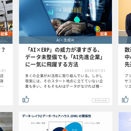
記事
記事
AI・生成AI
す？
「AI×ERP」の威力が凄すぎる、
数
データ未整備でも「AI先進企業」
中
に一気に飛躍する方法
先
7/01
2026/07/01
出店
多くの企業がAI活用に取り組んでいる。しかし
プ
貨
現実には、そのスタート地点に立てていない企
サ
…
業も多い。そもそもAIはデータがなければ機…
リエ