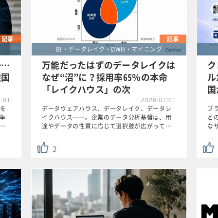
記事
記事
BI・データレイク・DWH・マイニング
か…
万能だったはずのデータレイクは
ク
強国
なぜ“沼”に？採用率65％の本命
ル
「レイクハウス」の次
国
7/01
2026/07/01
を
データウェアハウス、データレイク、データレ
ブ
競争
イクハウス──。企業のデータ分析基盤は、用
と
…
途やデータの性質に応じて選択肢が広がって…
な
2