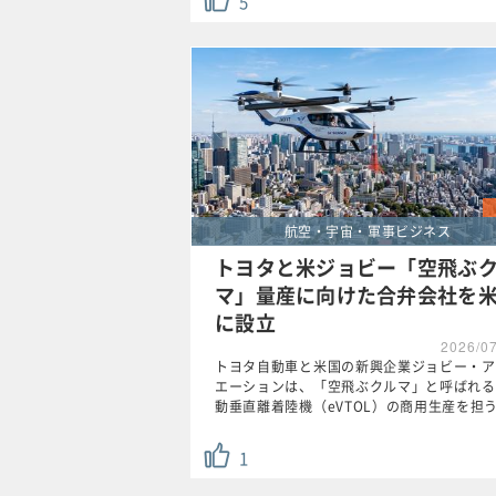
5
航空・宇宙・軍事ビジネス
トヨタと米ジョビー「空飛ぶ
マ」量産に向けた合弁会社を
に設立
2026/0
トヨタ自動車と米国の新興企業ジョビー・ア
エーションは、「空飛ぶクルマ」と呼ばれる
動垂直離着陸機（eVTOL）の商用生産を担
1