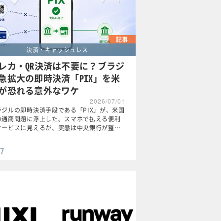
記事
決済・キャッシュレス
レカ・QR決済は不要に？ブラジ
急拡大の即時決済「PIX」を米
が恐れる意外なワケ
2026/07/01
ラジルの即時決済手段である「PIX」が、米国
の通商問題に浮上した。スマホで払える便利
サービスに見えるが、実態は中央銀行が整…
7