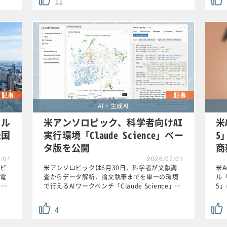
11
記事
記事
AI・生成AI
クル
米アンソロピック、科学者向けAI
米A
米国
実行環境「Claude Science」ベー
5
タ版を公開
商
7/01
2026/07/01
ビ
米アンソロピックは6月30日、科学者が文献調
米A
電
査からデータ解析、論文執筆までを単一の環境
ル「
う…
で行えるAIワークベンチ「Claude Science」…
5
4