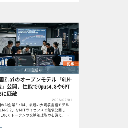
記事
AI・生成AI
国Z.aiのオープンモデル「GLM-
.2」公開、性能でOpus4.8やGPT
.5に匹敵
2026/07/01
のAI企業Z.aiは、最新の大規模言語モデル
LM-5.2」をMITライセンスで無償公開し
。100万トークンの文脈処理能力を備え、…