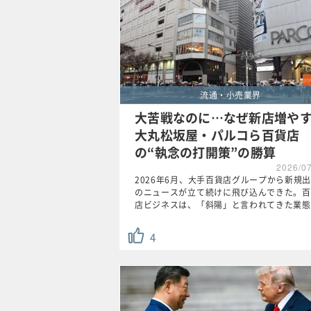
流通・小売業界
大苦戦なのに…なぜ新店増や
大丸松坂屋・パルコら百貨店
の“執念の打開策”の勝算
2026/0
2026年6月、大手百貨店グループから新規
のニュースが立て続けに飛び込んできた。百
店ビジネスは、「斜陽」と言われてきた業態
4