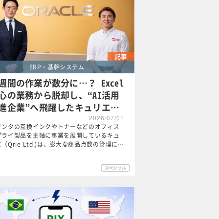
記事
ERP・基幹システム
週間の作業が数分に…？ Excel
心の業務から脱却し、“AI活用
進企業”へ飛躍したキュリエ…
2026/07/01
リンタの互換インクやトナーなどのオフィス
プライ製品を主軸に事業を展開しているキュ
（Qrie Ltd.)は、膨大な商品点数の管理に…