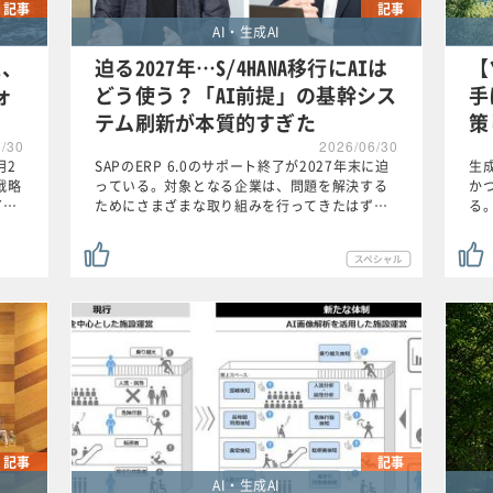
記事
記事
AI・生成AI
ス、
迫る2027年…S/4HANA移行にAIは
【
ォ
どう使う？「AI前提」の基幹シス
手
テム刷新が本質的すぎた
策
6/30
2026/06/30
月2
SAPのERP 6.0のサポート終了が2027年末に迫
生
戦略
っている。対象となる企業は、問題を解決する
か
イ…
ためにさまざまな取り組みを行ってきたはず…
る
記事
記事
AI・生成AI