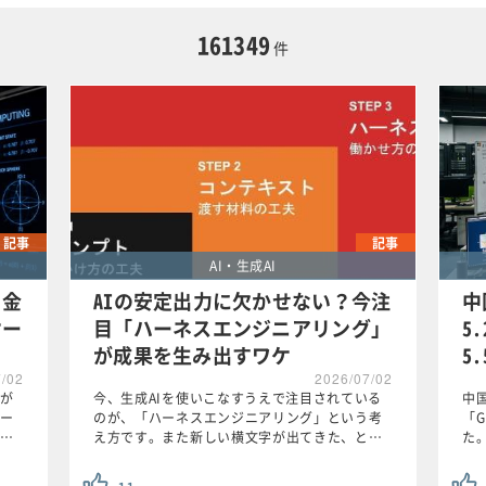
に限定する
161349
件
この条件で検索する
記事
記事
AI・生成AI
 金
AIの安定出力に欠かせない？今注
中
ケー
目「ハーネスエンジニアリング」
5
が成果を生み出すワケ
5
7/02
2026/07/02
が
今、生成AIを使いこなすうえで注目されている
中国
ー
のが、「ハーネスエンジニアリング」という考
「G
…
え方です。また新しい横文字が出てきた、と…
た