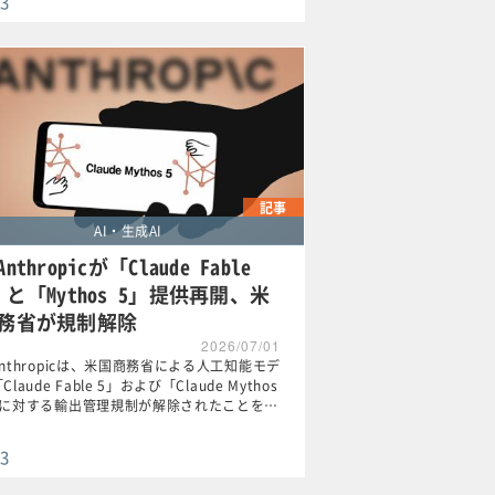
3
記事
AI・生成AI
nthropicが「Claude Fable
」と「Mythos 5」提供再開、米
務省が規制解除
2026/07/01
nthropicは、米国商務省による人工知能モデ
Claude Fable 5」および「Claude Mythos
」に対する輸出管理規制が解除されたことを…
3