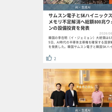
AI・生成AI
サムスン電子とSKハイニック
メモリ不足解消へ総額800兆ウ
ンの設備投資を発表
2026/0
韓国の李在明（イ・ジェミョン）大統領は6
9日、AI時代の半導体主導権を確保する国家
を発表した。韓国サムスン電子と韓国SKハ
2
AI・生成AI