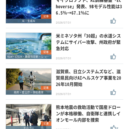
マイクロソフト、AI訓練基盤「Ec
hoverse」発表、9Bモデル性能は3
6.5％→67.1％に
記事
AI・生成AI
2026/07/31
米ミネソタ州「30超」の水道シス
テムにサイバー攻撃、州政府が緊
急対応
記事
ASM・CTEM・脆弱性診断・レッドチーム
2026/07/31
滋賀県、日立システムズなど、滋
賀県民向けAIヘルスケア事業を20
26年10月開始
記事
政府・官公庁・学校教育
2026/07/31
熊本地震の救助活動で国産ドロー
ンが本格稼働、自衛隊と連携しイ
オンモール内部を捜索
記事
5
ドローン