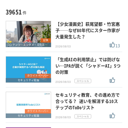
種別
記事・ニュース
セミナー
39651
動画
件
ホワイトペーパー
【少女漫画史】萩尾望都・竹宮惠
外部ニュース
子──なぜ80年代にスター作家が
大量発生した？
スペシャルに限定する
記事
13
コンテンツ・エンタメ・文化芸能・スポーツ
2026/08/03
タグ
「生成AIの利用禁止」では防げな
い…IPAが説く「シャドーAI」5つ
の対策
クリア
この条件で検索する
ホワイトペーパー
セキュリティ総論
2026/08/03
セキュリティ教育、その進め方で
合ってる？ 迷いを解消する10ス
テップのToDoリスト
ホワイトペーパー
セキュリティ総論
2026/08/03