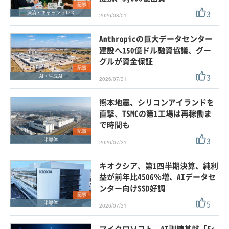
記事
3
決済・キャッシュレス
2026/08/01
Anthropicの巨大データセンター
建設へ150億ドル融資協議、グー
グルが資金保証
記事
3
AI・生成AI
2026/07/31
熊本地震、シリコンアイランドを
直撃、TSMCの第1工場は再稼働ま
で時間も
記事
3
半導体
2026/07/31
キオクシア、第1四半期決算、純利
益が前年比4506％増、AIデータセ
ンター向けSSD好調
記事
5
半導体
2026/07/31