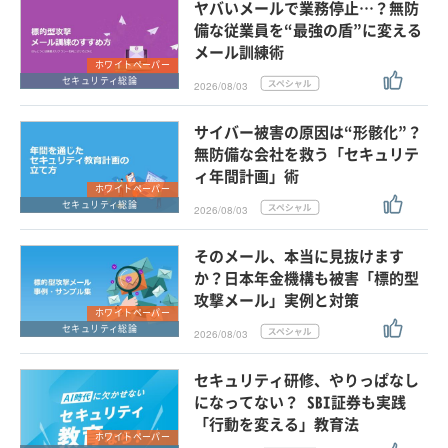
ヤバいメールで業務停止…？無防
備な従業員を“最強の盾”に変える
メール訓練術
ホワイトペーパー
セキュリティ総論
2026/08/03
サイバー被害の原因は“形骸化”？
無防備な会社を救う「セキュリテ
ィ年間計画」術
ホワイトペーパー
セキュリティ総論
2026/08/03
そのメール、本当に見抜けます
か？日本年金機構も被害「標的型
攻撃メール」実例と対策
ホワイトペーパー
セキュリティ総論
2026/08/03
セキュリティ研修、やりっぱなし
になってない？ SBI証券も実践
「行動を変える」教育法
ホワイトペーパー