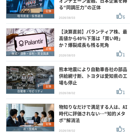
オンチェーン金融、日本企業を縛
る“同調圧力”の正体
記事
6
暗号資産・仮想通貨
2026/08/03
【決算直前】パランティア株、最
高値から40％下落は「買い時」
か？爆裂成長も残る死角
記事
1
株式・債券・金利・資金調達
2026/08/03
熊本地震により自動車各社の部品
供給網寸断、トヨタは愛知県の工
場も停止
記事
1
自動車・モビリティ
2026/08/02
物知りなだけで満足する人は、AI
時代に評価されない…“知的メタ
ボ”解消法
記事
5
AI・生成AI
2026/08/02