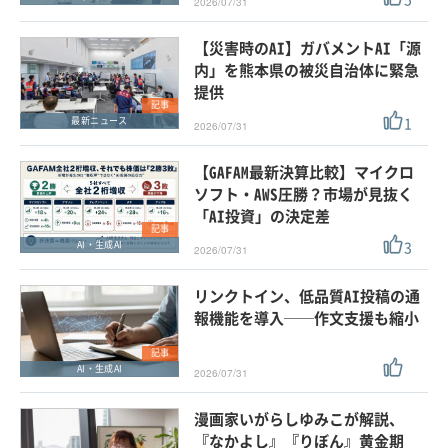
2026/07/31
【災害時のAI】ガバメントAI「源
内」を熊本県の被災自治体に緊急
提供
記事
1
最新ニュース
2026/07/31
【GAFAM最新決算比較】マイクロ
ソフト・AWS圧勝？市場が見抜く
「AI投資」の決定差
記事
3
AI・生成AI
2026/07/31
リンクトイン、低品質AI投稿の通
報機能を導入──作文支援も縮小
記事
AI・生成AI
2026/07/31
漫画家いがらしゆみこが解説、
『なかよし』『りぼん』黄金期