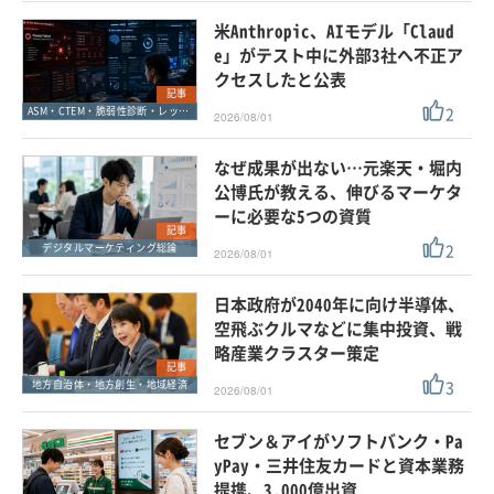
米Anthropic、AIモデル「Claud
e」がテスト中に外部3社へ不正ア
クセスしたと公表
記事
2
ASM・CTEM・脆弱性診断・レッドチーム
2026/08/01
なぜ成果が出ない…元楽天・堀内
公博氏が教える、伸びるマーケタ
ーに必要な5つの資質
記事
2
デジタルマーケティング総論
2026/08/01
日本政府が2040年に向け半導体、
空飛ぶクルマなどに集中投資、戦
略産業クラスター策定
記事
3
地方自治体・地方創生・地域経済
2026/08/01
セブン＆アイがソフトバンク・Pa
yPay・三井住友カードと資本業務
提携、3,000億出資