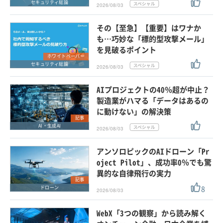
セキュリティ総論
2026/08/03
その【至急】【重要】はワナか
も…巧妙な「標的型攻撃メール」
を見破るポイント
ホワイトペーパー
セキュリティ総論
2026/08/03
AIプロジェクトの40％超が中止？
製造業がハマる「データはあるの
に動けない」の解決策
記事
AI・生成AI
2026/08/03
アンソロピックのAIドローン「Pr
oject Pilot」、成功率0％でも驚
異的な自律飛行の実力
記事
8
ドローン
2026/08/03
WebX「3つの観察」から読み解く