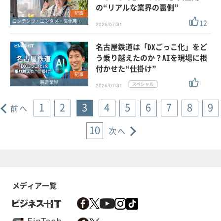
の“リアルな業界の裏側”
記事
12
コンテンツ・エンタメ・文化芸能・スポーツ
2026/07/31
名古屋鉄道は「DXごっこ化」をど
う乗り越えたのか？AIを現場に根
付かせた“仕掛け”
記事
製造業界
2026/07/31
1
2
3
4
5
6
7
8
9
前へ
10
次へ
メディア一覧