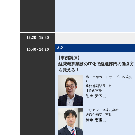
15:20 - 15:40
A-2
15:40 - 16:20
【事例講演】
経費精算業務のIT化で経理部門の働き方
を変える！
第一生命カードサービス株式会
社
業務部副部長 兼
IT企画室長
池田 安広
氏
デリカフーズ株式会社
経営企画室 室長
神永 恵也
氏