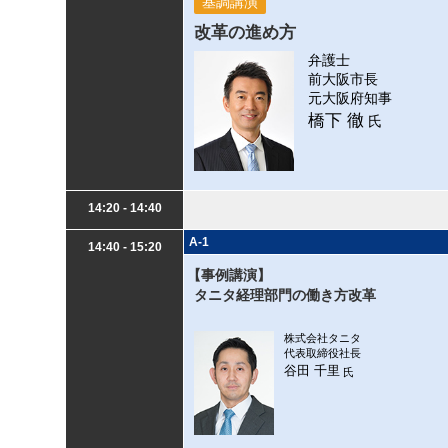
基調講演
改革の進め方
弁護士
前大阪市長
元大阪府知事
橋下 徹
氏
14:20 - 14:40
A-1
14:40 - 15:20
【事例講演】
タニタ経理部門の働き方改革
株式会社タニタ
代表取締役社長
谷田 千里
氏