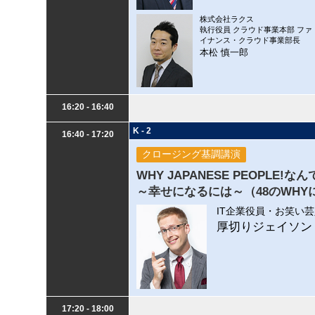
株式会社ラクス
執行役員 クラウド事業本部 ファ
イナンス・クラウド事業部長
本松 慎一郎
16:20 - 16:40
K - 2
16:40 - 17:20
クロージング基調講演
WHY JAPANESE PEOPL
～幸せになるには～（48のWHY
IT企業役員・お笑い
厚切りジェイソン
17:20 - 18:00