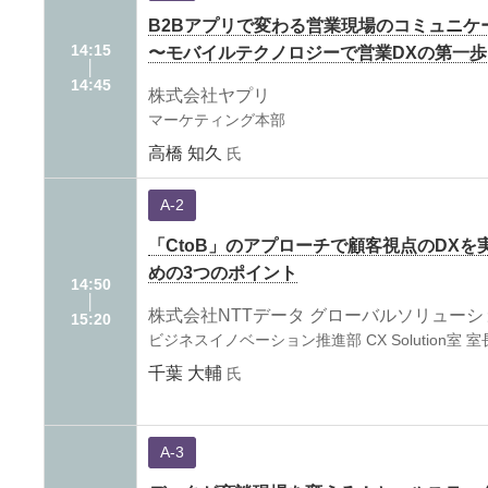
B2Bアプリで変わる営業現場のコミュニケ
14:15
〜モバイルテクノロジーで営業DXの第一歩
│
14:45
株式会社ヤプリ
マーケティング本部
高橋 知久
氏
A-2
「CtoB」のアプローチで顧客視点のDXを
めの3つのポイント
14:50
│
株式会社NTTデータ グローバルソリューシ
15:20
ビジネスイノベーション推進部 CX Solution室 室
千葉 大輔
氏
A-3