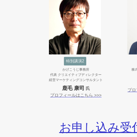
特別講演2
かげこうじ事務所
株
代表 クリエイティブディレクター
経営マーケティングコンサルタント
鹿毛 康司
氏
プロ
プロフィールはこちら >>>
お申し込み受