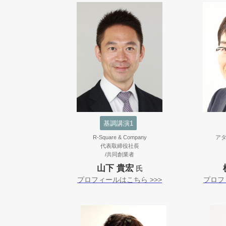
基調講演1
R-Square & Company
ア
代表取締役社長
/共同創業者
山下 貴宏
氏
プロフィールはこちら >>>
プロフ