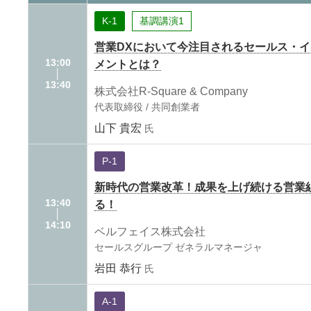
K-1
基調講演1
営業DXにおいて今注目されるセールス・
13:00
メントとは？
│
13:40
株式会社R-Square & Company
代表取締役 / 共同創業者
山下 貴宏
氏
P-1
新時代の営業改革！成果を上げ続ける営業
13:40
る！
│
14:10
ベルフェイス株式会社
セールスグループ ゼネラルマネージャ
岩田 恭行
氏
A-1