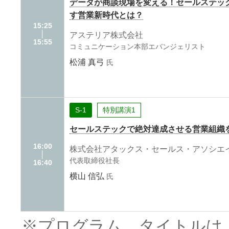
データが商談現場を変える！セールステッ
す営業新時代とは？
15:25
│
アステリア株式会社
15:55
コミュニケーション本部エバンジェリスト
松浦 真弓
氏
S-1
特別講演1
セールステックで絶対達成させる営業組織
16:00
株式会社アタックス・セールス・アソシエ
│
代表取締役社長
16:40
横山 信弘
氏
※プログラム、タイトルは