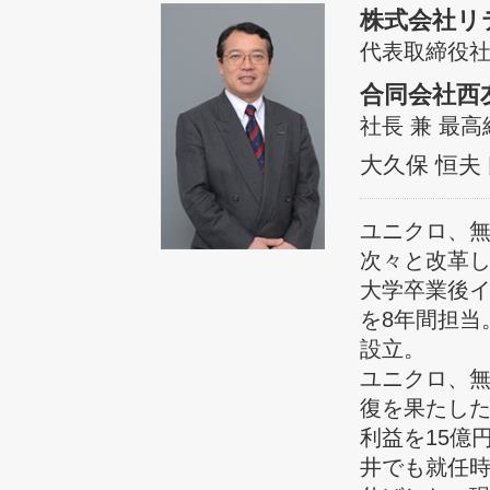
株式会社リ
代表取締役社
合同会社西
社長 兼 最
大久保 恒夫
ユニクロ、
次々と改革
大学卒業後
を8年間担当
設立。
ユニクロ、
復を果たし
利益を15億
井でも就任時