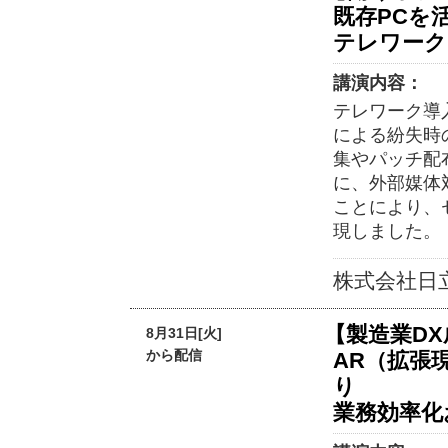
既存PCを
テレワーク
講演内容：
テレワーク導
による紛失時
集やパッチ配
に、外部媒体
ことにより、
現しました。
株式会社日
【製造業D
8月31日[火]
から配信
AR（拡張
り
業務効率化