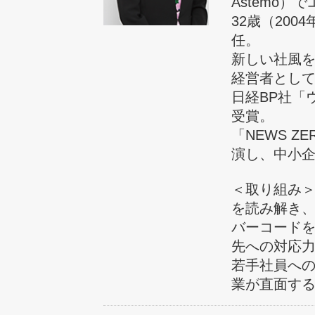
Astemo
32歳（20
任。
新しい社風
経営者とし
日経BP社「
受賞。
「NEWS 
演し、中小
＜取り組み＞
を読み解き
バーコード
先への対応
若手社員へ
業が直面す