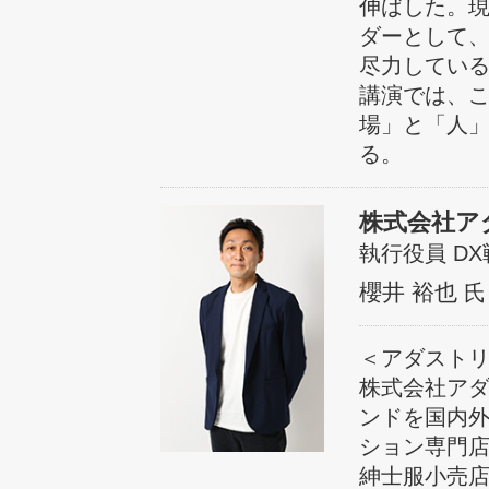
伸ばした。
ダーとして
尽力してい
講演では、
場」と「人
る。
株式会社ア
執行役員 D
櫻井 裕也
氏
＜アダスト
株式会社アダ
ンドを国内外
ション専門
紳士服小売