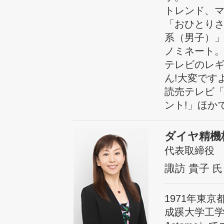
トレンド、
「おひとりさ
系（男子）」
ノミネート
テレビのレギ
ん!大変です
読売テレビ「
ント!」ほか
ダイヤ精機
代表取締役
諏訪 貴子
氏
1971年東京
成蹊大学工