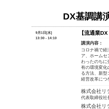
DX基調講
【流通業D
9月1日[水]
13:30 - 14:10
講演内容：
コロナ禍で経
ア、ホームセ
わったのちに
有の環境変化
る方法、新型
経営改革につ
株式会社リ
代表取締役社
株式会社リ