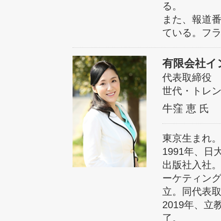
る。
また、報道
ている。フ
有限会社イ
代表取締役
世代・トレ
牛窪 恵
氏
東京生まれ
1991年、
出版社入社。
ーケティン
立。同代表
2019年、
了。