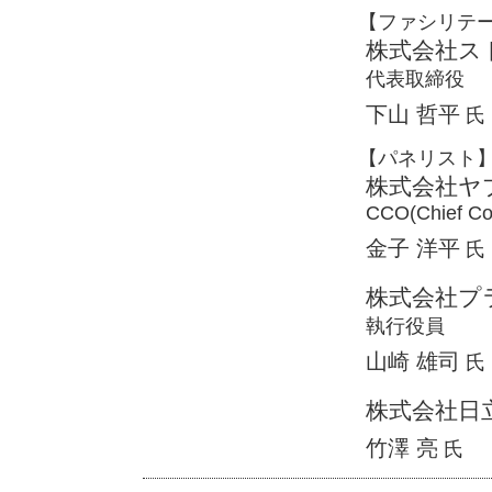
【ファシリテ
株式会社ス
代表取締役
下山 哲平
氏
【パネリスト
株式会社ヤ
CCO(Chief Com
金子 洋平
氏
株式会社プ
執行役員
山崎 雄司
氏
株式会社日
竹澤 亮
氏