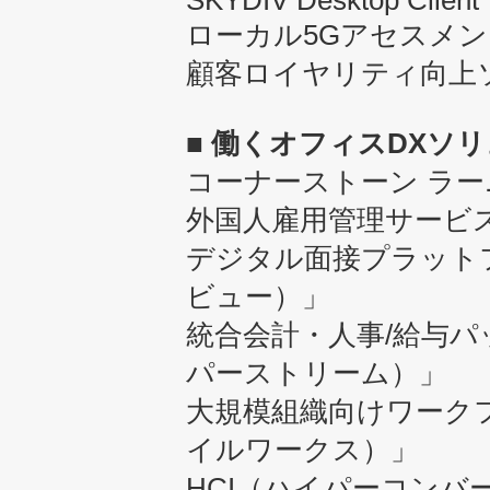
SKYDIV Desktop Client
ローカル5Gアセスメ
顧客ロイヤリティ向
■ 働くオフィスDXソ
コーナーストーン ラ
外国人雇用管理サービ
デジタル面接プラットフォ
ビュー）」
統合会計・人事/給与パッケ
パーストリーム）」
大規模組織向けワークフロー
イルワークス）」
HCI（ハイパーコン