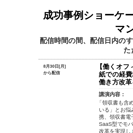
成功事例ショーケ
マ
配信時間の間、配信日内の
た
【働くオフ
8月30日[月]
から配信
紙での経費
働き方改革
講演内容：
「領収書も含
いる」とお悩
携、領収書電
SaaS型で
改革を実現し