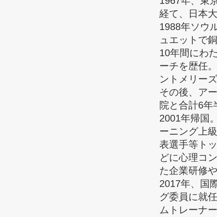
1967年、
経て、日本
1988年ソ
ュエットで
10年間にわ
ーチを歴任。
ントメリー
その後、ア
院と合計6年
2001年帰
ーニング上
表選手等ト
どに心理コ
た企業研修
2017年、
グ委員に就任
ムトレーナ