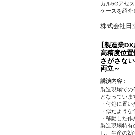
カル5Gアセ
ケースを紹介
株式会社日
【製造業D
高精度位置
さがさない
両立～
講演内容：
製造現場での
となっていま
・何処に置い
・似たような
・移動した作
製造現場特有
し、生産の効