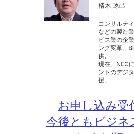
棈木 琢己
コンサルテ
などの製造
ビス業の企業
ング変革、B
供。
現在、NEC
ントのデジ
援。
お申し込み受
今後ともビジネ