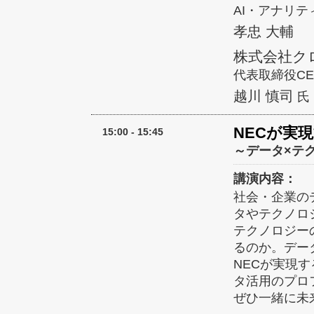
AI・アナリテ
孝忠 大輔
株式会社ク
代表取締役CE
越川 慎司
氏
NECが実
15:00 - 15:45
～データ×テ
講演内容：
社会・企業の
タやテクノロ
テクノロジー
るのか。デー
NECが実現
タ活用のプロ
ぜひ一緒に未