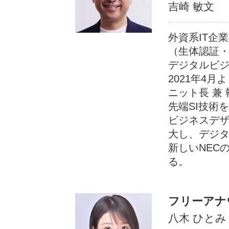
吉崎 敏文
外資系IT企
（生体認証・
デジタルビ
2021年4
ニット長 兼
先端SI技術
ビジネスデザ
大し、デジタ
新しいNEC
る。
フリーアナ
八木 ひとみ