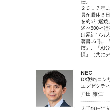
任。
２０１７年
員が週休３日
を約5年継続
述べ800社
は累計17万
著書16冊。
慣』、『AI
慣』（共にデ
NEC
DX戦略コン
エグゼクテ
戸田 雅仁
大手銀行に