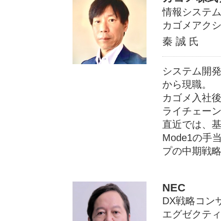
情報システム
カゴメアク
秦 誠
氏
システム開発
から現職。
カゴメ入社後
ライチェー
直近では、基
Mode1の
プの中期戦略
NEC
DX戦略コン
エグゼクテ