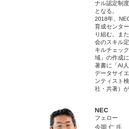
ナル認定制
となる。
2018年、N
育成センター
り組む。ま
会のスキル
キルチェック
域」の作成
著書に「AI
データサイ
ンティスト
社・共著）
NEC
フェロー
今岡 仁
氏