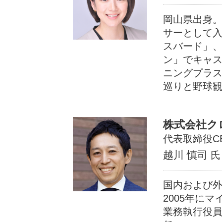
岡山県出身
サーとして入
スバード」、
ン」でキャス
ニングプラス
巡りと野球
株式会社ク
代表取締役C
越川 慎司
氏
国内および外
2005年に
業務執行役員