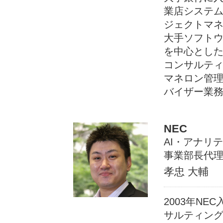
業店システム
ジェクトマ
大手ソフト
を中心とした
コンサルテ
マネロン管理
バイザー業
NEC
AI・アナリ
事業部長代
孝忠 大輔
2003年N
サルティング