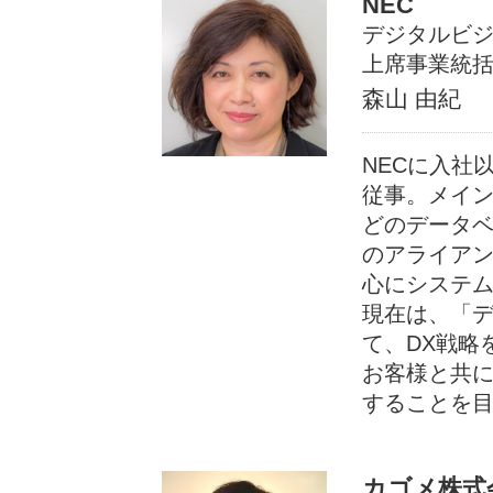
NEC
デジタルビ
上席事業統
森山 由紀
NECに入社
従事。メイン
どのデータ
のアライアン
心にシステ
現在は、「
て、DX戦略
お客様と共
することを
カゴメ株式