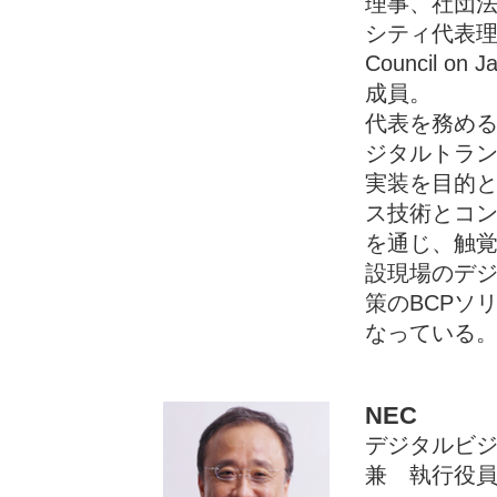
理事、社団
シティ代表理事、Wo
Council on J
成員。
代表を務め
ジタルトラ
実装を目的
ス技術とコ
を通じ、触
設現場のデ
策のBCPソ
なっている
NEC
デジタルビ
兼 執行役