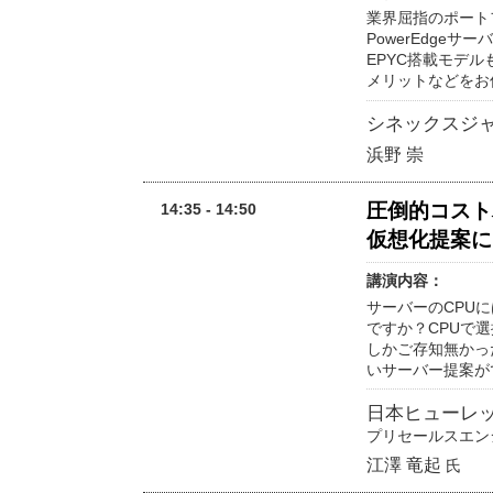
業界屈指のポート
PowerEdgeサ
EPYC搭載モデ
メリットなどをお
シネックスジ
浜野 崇
圧倒的コスト
14:35 - 14:50
仮想化提案に
講演内容：
サーバーのCPUには
ですか？CPUで選
しかご存知無かっ
いサーバー提案が
日本ヒューレ
プリセールスエン
江澤 竜起
氏