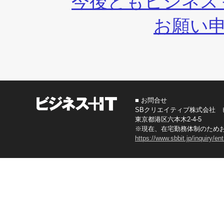
今後ともビジネス
お願い
■ お問合せ
SBクリエイティブ株式会社 
東京都港区六本木2-4-5
※現在、在宅勤務体制のため
https://www.sbbit.jp/inquiry/en