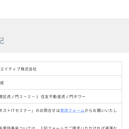
記
リエイティブ株式会社
康成
港区虎ノ門２－２－１ 住友不動産虎ノ門タワー
ネス＋ITセミナー」のお問合せは
専用フォーム
からお願いいたし
先電話番号ついては、上記フォームでご請求いただければ遅滞な