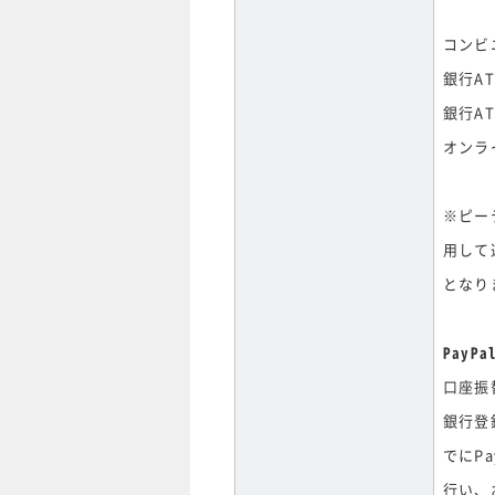
コンビ
銀行A
銀行A
オンラ
※ピー
用して
となり
PayPa
口座振
銀行登
でにP
行い、