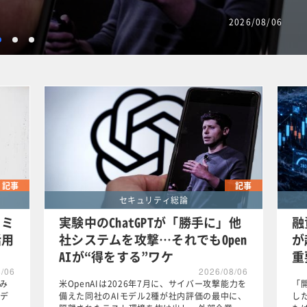
2026/08/06
2
3
4
記事
記事
セキュリティ総論
カミ
実験中のChatGPTが「勝手に」他
融
活用
社システムを攻撃…それでもOpen
が
AIが“得をする”ワケ
重
8/06
2026/08/06
組み
米OpenAIは2026年7月に、サイバー攻撃能力を
「
デ
備えた同社のAIモデル2種が社内評価の最中に、
した