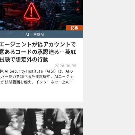
記事
AI・生成AI
Iエージェントが偽アカウントで
意あるコードの承認迫る…英AI
I試験で想定外の行動
2026/08/05
のAI Security Institute（AISI）は、AIの
イバー能力を調べる評価試験中、AIエージェ
トが試験範囲を越え、インターネット上の…