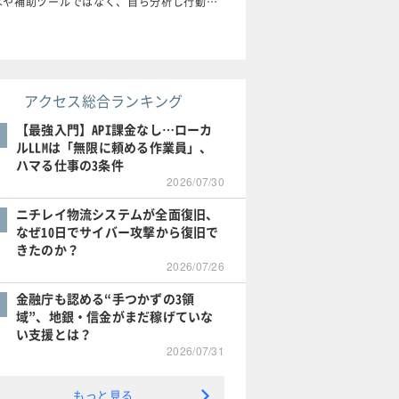
はや補助ツールではなく、自ら分析し行動…
アクセス総合ランキング
【最強入門】API課金なし…ローカ
ルLLMは「無限に頼める作業員」、
ハマる仕事の3条件
2026/07/30
ニチレイ物流システムが全面復旧、
なぜ10日でサイバー攻撃から復旧で
きたのか？
2026/07/26
金融庁も認める“手つかずの3領
域”、地銀・信金がまだ稼げていな
い支援とは？
2026/07/31
もっと見る