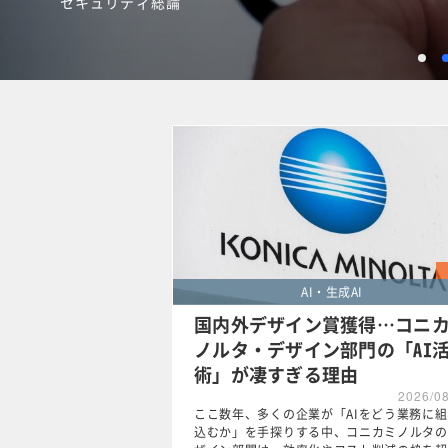
AI・生成AI
1
AI・生成AI
国内外デザイン賞獲得…コニ
ノルタ・デザイン部門の「AI
術」が凄すぎる理由
2026/0
ここ数年、多くの企業が「AIをどう業務に
込むか」を手探りする中、コニカミノルタの