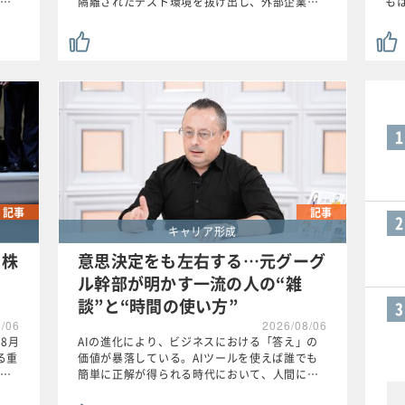
…
隔離されたテスト環境を抜け出し、外部企業…
も
1
記事
記事
2
キャリア形成
？株
意思決定をも左右する…元グーグ
ル幹部が明かす一流の人の“雑
談”と“時間の使い方”
3
8/06
2026/08/06
8月
AIの進化により、ビジネスにおける「答え」の
る重
価値が暴落している。AIツールを使えば誰でも
…
簡単に正解が得られる時代において、人間に…