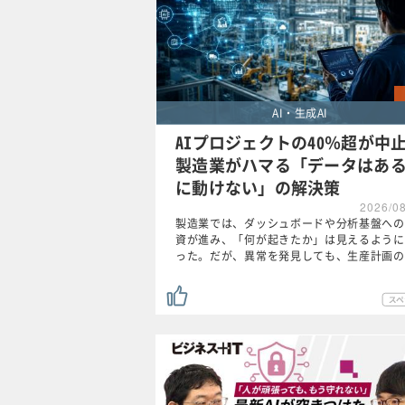
AI・生成AI
AIプロジェクトの40％超が中
製造業がハマる「データはあ
に動けない」の解決策
2026/0
製造業では、ダッシュボードや分析基盤への
資が進み、「何が起きたか」は見えるように
った。だが、異常を発見しても、生産計画の