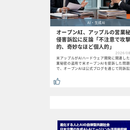
AI・生成AI
オープンAI、アップルの営業
侵害訴訟に反論「不注意で攻
的、奇妙なほど個人的」
2026/0
米アップルがAIハードウェア開発に関連し
業秘密の盗用で米オープンAIを提訴した問題
で、オープンAIは公式ブログを通じて同訴