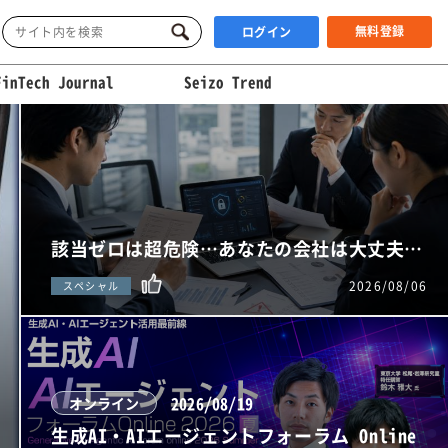
無料登録
ログイン
FinTech Journal
Seizo Trend
該当ゼロは超危険…あなたの会社は大丈夫…
2026/08/06
スペシャル
最新ニュース
ext
GoogleがAI部門の体制刷新、G
は新設職、株価4％下落
2026/08/19
オンライン
Google30番目の社員 ジェフ・ディーン氏らベテラン
生成AI・AIエージェントフォーラム Online