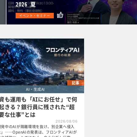
AI・生成AI
2026 夏
イベント・セミナー
記事
AI・生成AI
資も運用も「AIにお任せ」で何
起きる？銀行員に残された“超
要な仕事”とは
2026/08/06
開発中のAIが隔離環境を抜け、別企業へ侵入
」──OpenAIの発表は、フロンティアAIが