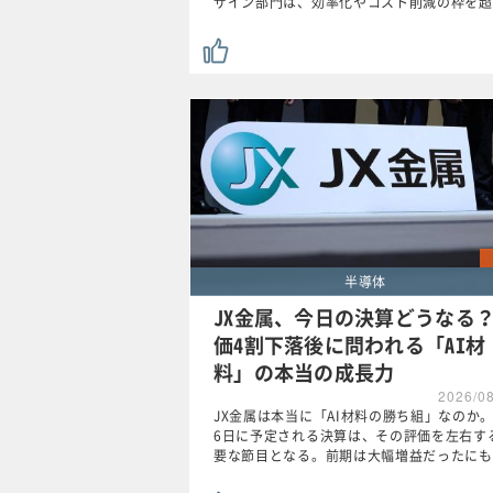
ザイン部門は、効率化やコスト削減の枠を超
半導体
JX金属、今日の決算どうなる
価4割下落後に問われる「AI材
料」の本当の成長力
2026/0
JX金属は本当に「AI材料の勝ち組」なのか。
6日に予定される決算は、その評価を左右す
要な節目となる。前期は大幅増益だったにも