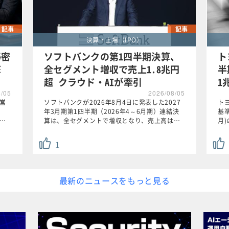
記事
記事
決算・上場（IPO）
秘密
ソフトバンクの第1四半期決算、
ト
撃
全セグメント増収で売上1.8兆円
半
超 クラウド・AIが牽引
1
8/05
2026/08/05
た営
ソフトバンクが2026年8月4日に発表した2027
ト
年3月期第1四半期（2026年4～6月期）連結決
基準
訟…
算は、全セグメントで増収となり、売上高は…
月
1
最新のニュースをもっと見る