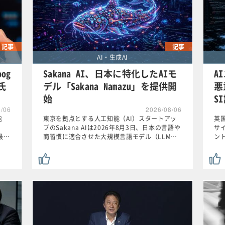
記事
記事
AI・生成AI
og
Sakana AI、日本に特化したAIモ
A
氏
デル「Sakana Namazu」を提供開
悪
始
S
8/06
2026/08/06
能
東京を拠点とする人工知能（AI）スタートアッ
英国
プのSakana AIは2026年8月3日、日本の言語や
サ
最…
商習慣に適合させた大規模言語モデル（LLM…
ン