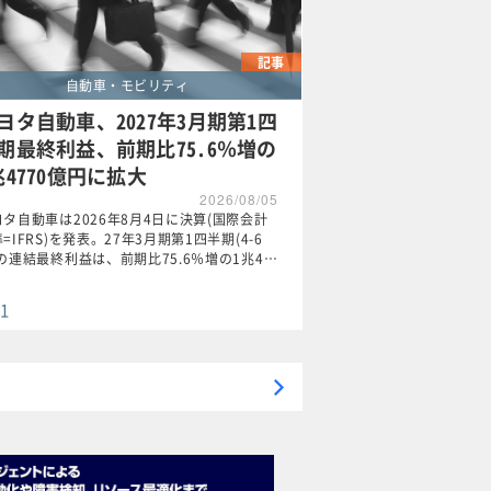
記事
自動車・モビリティ
ヨタ自動車、2027年3月期第1四
期最終利益、前期比75.6％増の
兆4770億円に拡大
2026/08/05
ヨタ自動車は2026年8月4日に決算(国際会計
=IFRS)を発表。27年3月期第1四半期(4-6
)の連結最終利益は、前期比75.6％増の1兆4…
1