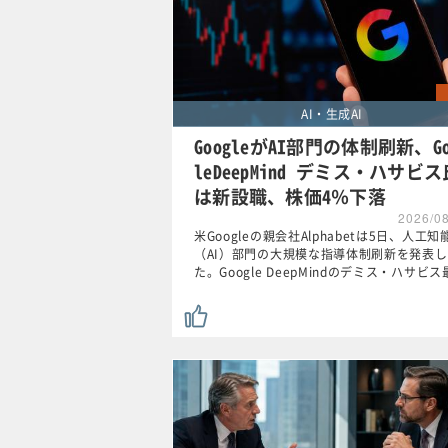
AI・生成AI
GoogleがAI部門の体制刷新、Go
leDeepMind デミス・ハサビス
は新設職、株価4％下落
2026/0
米Googleの親会社Alphabetは5日、人工知
（AI）部門の大規模な指導体制刷新を発表し
た。Google DeepMindのデミス・ハサビス