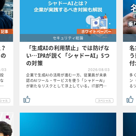
記事
ホワイトペーパー
セキュリティ総論
止？
「生成AIの利用禁止」では防げな
名
るの
い…IPAが説く「シャドーAI」5つ
う
の対策
付
8/03
2026/08/03
投
企業で生成AIの活用が進む一方、従業員が未承
多
な
認のAIツール・サービスを使う「シャドーAI」
ン
…
が新たなリスクとして浮上している。IT部門…
る