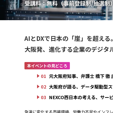
受講料：
無料（事前登録制/抽選制
AIとDXで日本の「崖」を超える
大阪発、進化する企業のデジタ
本イベントの見どころ
01
元大阪府知事、弁護士 橋下 徹
02
大阪府が語る、データ駆動型ス
03
NEXCO西日本の考える、サ
急速に変化する市場環境、労働力不足やインフレ