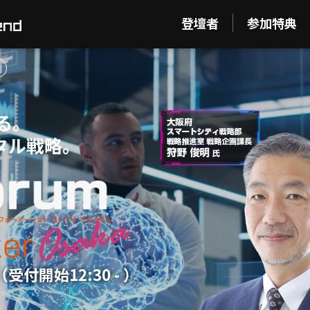
登壇者
参加特典
制
る。
タル戦略。
-（受付開始12:30 - ）