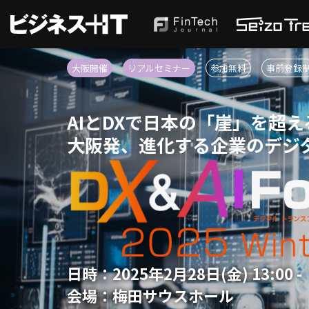
大阪開催
リアルセミナー
参加無料
事前登録
AIとDXで日本の「崖」を超え
大阪発、進化する企業のデジ
日時：
2025年2月28日(金) 13:00 
会場：
梅田サウスホール