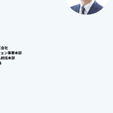
式会社
ション事業本部
ム統括本部
長