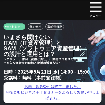
Webセミナー
参加無料
事前登録制
いまさら聞けない、
ITAM（IT資産管理）と
SAM（ソフトウェア資産管理）
の設計と運用とは？
～ポリシー、体制（役割と責任）、業務プロセスの設計に
不可欠な経営層の理解と後援の獲得方法～
日時：
2025年5月21日[水] 14:00 - 15:00
受講料：
無料（事前登録制）
お申し込み受付は終了しました。
今後ともビジネス＋ITセミナーをよろしくお願い申し上
げます。