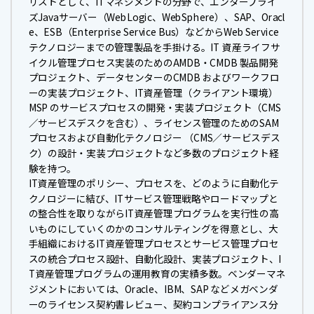
リストとして、ITマネジメントの分野で、エンタープライ
ズJavaサーバー（WebLogic、WebSphere）、SAP、Oracl
e、ESB（Enterprise Service Bus）などからWeb Service
テクノロジーまでの管理製品を手掛ける。IT 資産ライフサ
イクル管理プロセス実装のためのAMDB・CMDB 製品開発
プロジェクト、データセンターのCMDB およびワークフロ
ーの実装プロジェクト、IT資産管理（クライアント環境）
MSP のサービスプロセスの開発・実装プロジェクト（CMS
／サービスデスクを含む）、ライセンス管理のためのSAM
プロセスおよび自動化テクノロジー （CMS／サービスデス
ク）の設計・実装プロジェクトなど多数のプロジェクト経
験を持つ。
IT資産管理のポリシー、プロセスを、どのように自動化テ
クノロジーに結び、ITサービス管理戦略やロードマップと
の整合性を取りながらIT資産管理プログラムを実行性の高
いものにしていくのかのコンサルティングを得意とし、大
手組織におけるIT資産管理プロセスとサービス管理プロセ
スの統合プロセス設計、自動化設計、実装プロジェクト、I
T資産管理プログラムの運用教育の実績多数。ベンダーマネ
ジメントにおいては、Oracle、IBM、SAP などメガベンダ
ーのライセンス契約書レビュー、契約コンプライアンス分