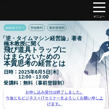
Webセミナー
参加無料
事前登録制
「逆・タイムマシン経営論」著者
楠木教授に聞く
飛び道具トラップに
はまらないための
本質思考の経営とは
日時：
2025年6月5日[木]
12:00 - 13:00
受講料：
無料（事前登録制）
お申し込み受付は終了しました。
今後ともビジネス＋ITセミナーをよろしくお願い申し上
げます。