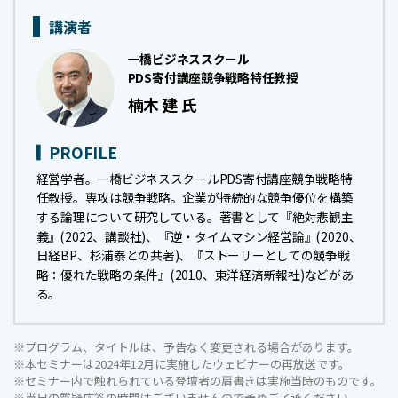
講演者
一橋ビジネススクール
PDS寄付講座競争戦略特任教授
楠木 建 氏
PROFILE
経営学者。一橋ビジネススクールPDS寄付講座競争戦略特
任教授。専攻は競争戦略。企業が持続的な競争優位を構築
する論理について研究している。著書として『絶対悲観主
義』(2022、講談社)、『逆・タイムマシン経営論』(2020、
日経BP、杉浦泰との共著)、『ストーリーとしての競争戦
略：優れた戦略の条件』(2010、東洋経済新報社)などがあ
る。
※プログラム、タイトルは、予告なく変更される場合があります。
※本セミナーは2024年12月に実施したウェビナーの再放送です。
※セミナー内で触れられている登壇者の肩書きは実施当時のものです。
※当日の質疑応答の時間はございませんので予めご了承ください。