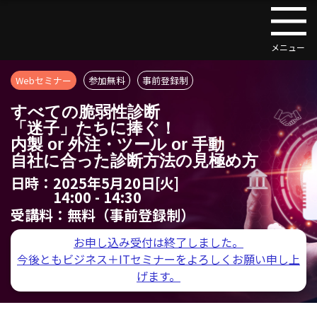
Webセミナー
参加無料
事前登録制
すべての脆弱性診断
「迷子」たちに捧ぐ！
内製 or 外注・ツール or 手動
自社に合った診断方法の見極め方
日時：
2025年5月20日[火]
14:00 - 14:30
受講料：
無料（事前登録制）
お申し込み受付は終了しました。
今後ともビジネス＋ITセミナーをよろしくお願い申し上
げます。