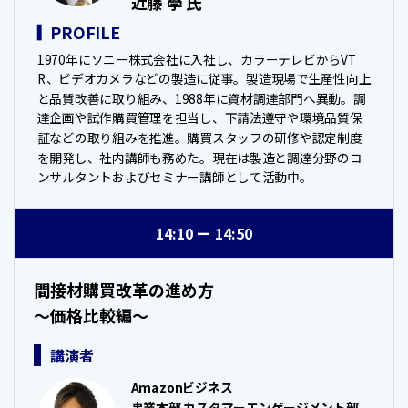
近藤 學 氏
PROFILE
1970年にソニー株式会社に入社し、カラーテレビからVT
R、ビデオカメラなどの製造に従事。製造現場で生産性向上
と品質改善に取り組み、1988年に資材調達部門へ異動。調
達企画や試作購買管理を担当し、下請法遵守や環境品質保
証などの取り組みを推進。購買スタッフの研修や認定制度
を開発し、社内講師も務めた。現在は製造と調達分野のコ
ンサルタントおよびセミナー講師として活動中。
14:10
14:50
間接材購買改革の進め方
～価格比較編～
講演者
Amazonビジネス
事業本部 カスタマーエンゲージメント部