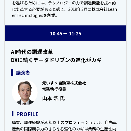
を遂げるためには、テクノロジーの力で調達機能を抜本的
に変革する必要があると感じ、2019年2月に株式会社Lean
er Technologiesを創業。
10:45
11:25
AI時代の調達改革
DXに続くデータドリブンの進化がカギ
講演者
元いすゞ自動車株式会社
常務執行役員
山本 浩 氏
PROFILE
購買、調達経験が30年以上のプロフェッショナル。自動車
産業の国際競争力のさらなる強化のカギは業務の生産性向