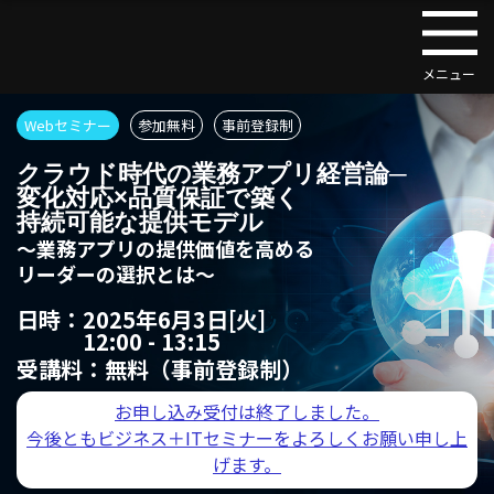
Webセミナー
参加無料
事前登録制
クラウド時代の業務アプリ経営論─
変化対応×品質保証で築く
持続可能な提供モデル
～業務アプリの提供価値を高める
リーダーの選択とは～
日時：
2025年6月3日[火]
12:00 - 13:15
受講料：
無料（事前登録制）
お申し込み受付は終了しました。
今後ともビジネス＋ITセミナーをよろしくお願い申し上
げます。