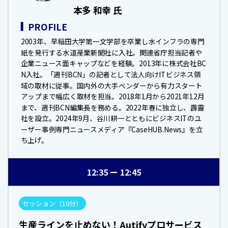
本多 和幸 氏
PROFILE
2003年、早稲田大学第一文学部を卒業し水インフラの専門
紙を発行する水道産業新聞社に入社。関連省庁担当記者や
企業ニュース面キャップなどを経験。2013年に株式会社BC
N入社。「週刊BCN」の記者として法人向けITビジネス領
域の取材に従事。国内外の大手ベンダーから有力スタート
アップまで幅広く取材を担当。2018年1月から2021年12月
まで、週刊BCN編集長を務める。2022年春に独立し、霹靂
社を設立。2024年9月、谷川耕一とともにビジネスITのユ
ーザー事例専門ニュースメディア『CaseHUB.News』を立
ち上げ。
12:35
12:45
セッション（10分）
生産ラインを止めない！Autifyプロサービス