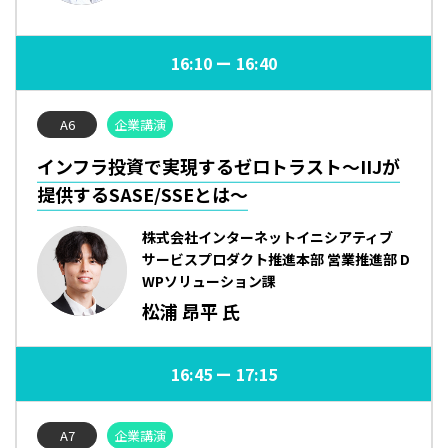
16:10
16:40
A6
企業講演
インフラ投資で実現するゼロトラスト～IIJが
提供するSASE/SSEとは～
株式会社インターネットイニシアティブ
サービスプロダクト推進本部 営業推進部 D
WPソリューション課
松浦 昂平 氏
16:45
17:15
A7
企業講演