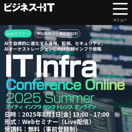
webセミナー
参加無料
事前登録制
AIで自律的に進化する運用、監視、セキュリティ、
AIオーケストレーションに向けた新インフラ戦略
日時：
2025年8月1日[金] 13:00 - 17:00
形式：
Webセミナー（Live配信）
受講料：
無料（事前登録制）