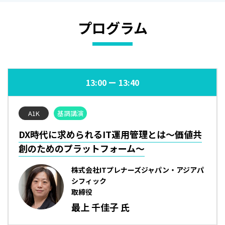
プログラム
13:00
13:40
A1K
基調講演
DX時代に求められるIT運用管理とは～価値共
創のためのプラットフォーム～
株式会社ITプレナーズジャパン・アジアパ
シフィック
取締役
最上 千佳子 氏