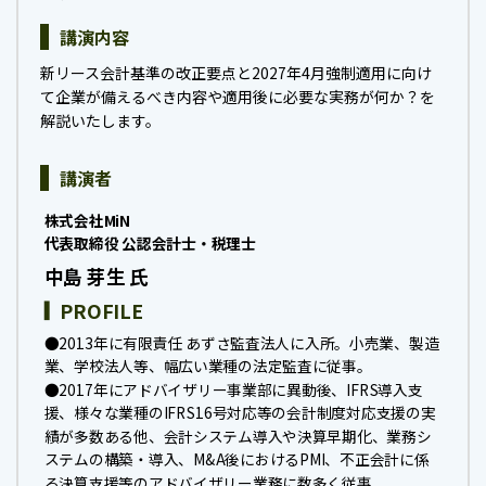
講演内容
新リース会計基準の改正要点と2027年4月強制適用に向け
て企業が備えるべき内容や適用後に必要な実務が何か？を
解説いたします。
講演者
株式会社MiN
代表取締役 公認会計士・税理士
中島 芽生 氏
PROFILE
●2013年に有限責任 あずさ監査法人に入所。小売業、製造
業、学校法人等、幅広い業種の法定監査に従事。
●2017年にアドバイザリー事業部に異動後、IFRS導入支
援、様々な業種のIFRS16号対応等の会計制度対応支援の実
績が多数ある他、会計システム導入や決算早期化、業務シ
ステムの構築・導入、M&A後におけるPMI、不正会計に係
る決算支援等のアドバイザリー業務に数多く従事。