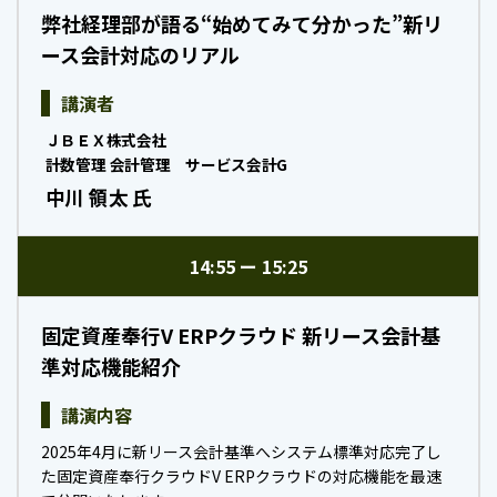
弊社経理部が語る“始めてみて分かった”新リ
ース会計対応のリアル
講演者
ＪＢＥＸ株式会社
計数管理 会計管理 サービス会計G
中川 領太 氏
14:55
15:25
固定資産奉行V ERPクラウド 新リース会計基
準対応機能紹介
講演内容
2025年4月に新リース会計基準へシステム標準対応完了し
た固定資産奉行クラウドV ERPクラウドの対応機能を最速