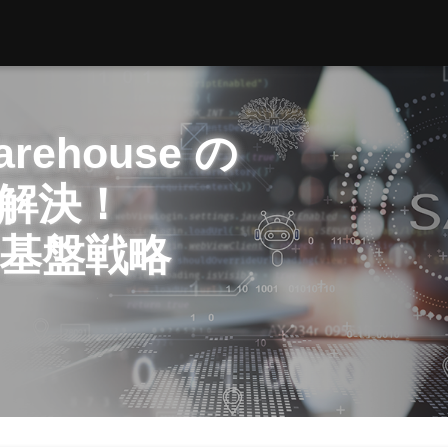
arehouse の
解決！
新基盤戦略