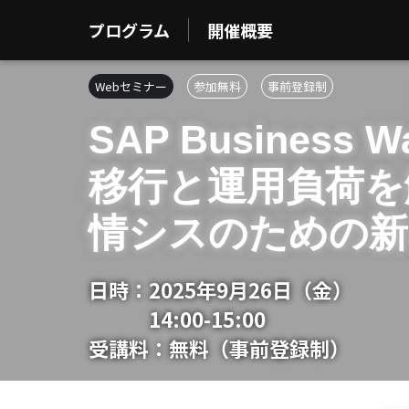
プログラム
開催概要
Webセミナー
参加無料
事前登録制
SAP Business W
移行と運用負荷を
情シスのための
日時：
2025年9月26日（金）
14:00-15:00
受講料：
無料（事前登録制）