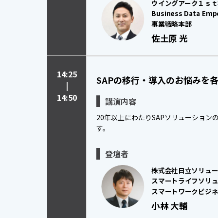
ウイングアーク１ｓｔ
Business Data Emp
事業戦略本部
佐土原 光
14:25
SAPの移行・導入のお悩みを
|
14:50
講演内容
20年以上にわたりSAPソリューションの
す。
登壇者
株式会社日立ソリュ
スマートライフソリュ
スマートワークビジネ
小林 大輔