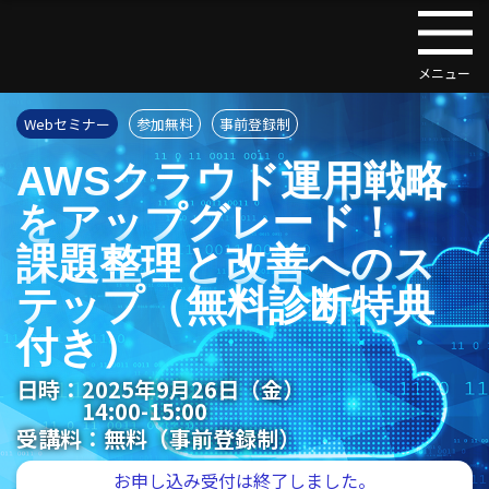
Webセミナー
参加無料
事前登録制
AWSクラウド運用戦略
をアップグレード！
課題整理と改善へのス
テップ（無料診断特典
付き）
日時：
2025年9月26日（金）
14:00-15:00
受講料：
無料（事前登録制）
お申し込み受付は終了しました。