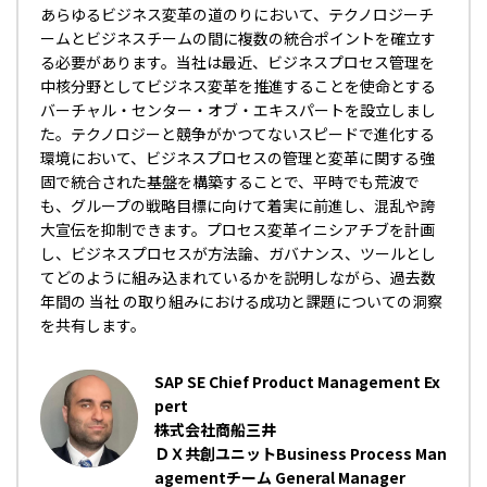
あらゆるビジネス変革の道のりにおいて、テクノロジーチ
ームとビジネスチームの間に複数の統合ポイントを確立す
る必要があります。当社は最近、ビジネスプロセス管理を
中核分野としてビジネス変革を推進することを使命とする
バーチャル・センター・オブ・エキスパートを設立しまし
た。テクノロジーと競争がかつてないスピードで進化する
環境において、ビジネスプロセスの管理と変革に関する強
固で統合された基盤を構築することで、平時でも荒波で
も、グループの戦略目標に向けて着実に前進し、混乱や誇
大宣伝を抑制できます。プロセス変革イニシアチブを計画
し、ビジネスプロセスが方法論、ガバナンス、ツールとし
てどのように組み込まれているかを説明しながら、過去数
年間の 当社 の取り組みにおける成功と課題についての洞察
を共有します。
SAP SE Chief Product Management Ex
pert
株式会社商船三井
ＤＸ共創ユニットBusiness Process Man
agementチーム General Manager