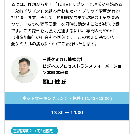
るには、理想から描く「ToBeドリブン」と現状から始める
「AsIsドリブン」を組み合わせたハイブリッド変革が有効
だと考えます。そして、短期的な成果で現場の士気を高め
つつ、「６つの変革要素」を同時に動かすことが成功の鍵
です。この変革を力強く推進するには、専門人材やCoE
（推進組織）の存在も不可欠です。この考えに基づいた三
菱ケミカルの挑戦についてご紹介いたします。
三菱ケミカル株式会社
ビジネスプロセストランスフォーメーショ
ン本部 本部長
関口 健 氏
ネットワーキングランチ・休憩 ( 11:45 - 13:30 )
13:30
14:00
基調講演２（同時通訳）