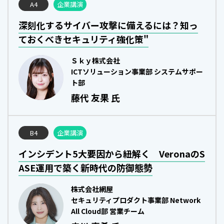
A4
企業講演
深刻化するサイバー攻撃に備えるには？知っ
ておくべきセキュリティ強化策"
Ｓｋｙ株式会社
ICTソリューション事業部 システムサポー
ト部
藤代 友果 氏
B4
企業講演
ページ
トップ
インシデント5大要因から紐解く VeronaのS
ASE運用で築く新時代の防御態勢
株式会社網屋
セキュリティプロダクト事業部 Network
All Cloud部 営業チーム