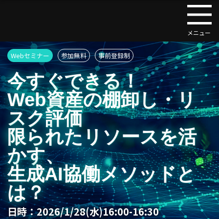
Webセミナー
参加無料
事前登録制
今すぐできる！
Web資産の棚卸し・リ
スク評価
限られたリソースを活
かす、
生成AI協働メソッドと
は？
日時：
2026/1/28(水)16:00-16:30