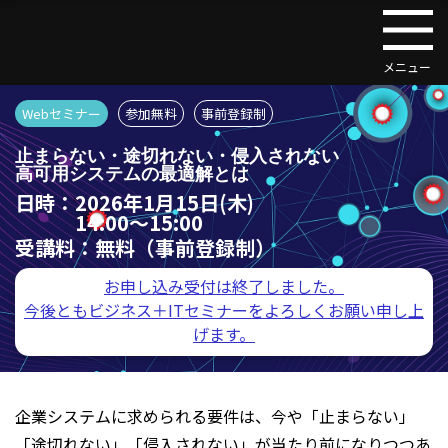
Webセミナー
参加無料
事前登録制
止まらない・途切れない・侵入されない
高可用システムの最適解とは
日時：
2026年1月15日(木)
14:00～15:00
受講料：
無料（事前登録制）
お申し込み受付は終了しました。
今後ともビジネス＋ITセミナーをよろしくお願い申し上
げます。
企業システムに求められる要件は、今や「止まらない」
「途切れない」「侵入されない」が当たり前になりつつあ