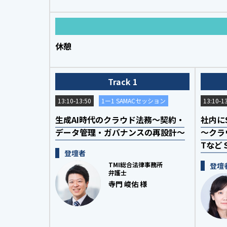
休憩
Track 1
13:10-13:50
1ー1 SAMACセッション
13:10-1
生成AI時代のクラウド法務～契約・
社内に
データ管理・ガバナンスの再設計～
～クラ
Tなど
登壇者
TMI総合法律事務所
登壇
弁護士
寺門 峻佑 様