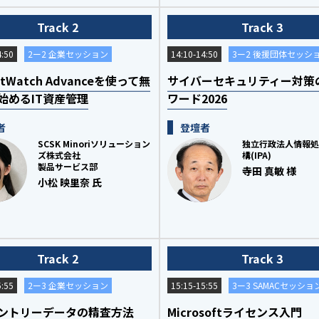
Track 2
Track 3
4:50
2ー2 企業セッション
14:10-14:50
3ー2 後援団体セッシ
ectWatch Advanceを使って無
サイバーセキュリティー対策
始めるIT資産管理
ワード2026
者
登壇者
SCSK Minoriソリューション
独立行政法人情報処
ズ株式会社
構(IPA)
製品サービス部
寺田 真敏 様
小松 映里奈 氏
Track 2
Track 3
5:55
2ー3 企業セッション
15:15-15:55
3ー3 SAMACセッショ
ントリーデータの精査方法
Microsoftライセンス入門