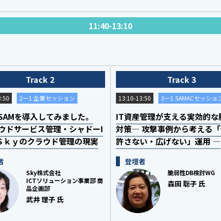
11:40-13:10
Track 2
Track 3
3:50
2ー1 企業セッション
13:10-13:50
3ー1 SAMACセッショ
SAMを導入してみました。
IT資産管理が支える実効的な
ウドサービス管理・シャドーI
対策― 攻撃事例から考える
Ｓｋｙのクラウド管理の現実
許さない・広げない」運用 ―
者
登壇者
Sky株式会社
脆弱性DB検討WG
ICTソリューション事業部 商
森田 聡子 氏
品企画部
武井 理子 氏