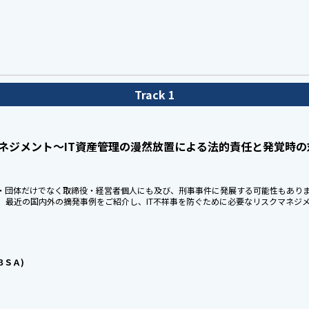
Track 1
マネジメント～IT資産管理の漫然放置による法的責任と発覚時の
業・団体だけでなく取締役・経営者個人にも及び、刑事事件に発展する可能性もあり
。最近の国内外の摘発事例をご紹介し、IT不祥事を防ぐために必要なリスクマネジ
ＳＡ)