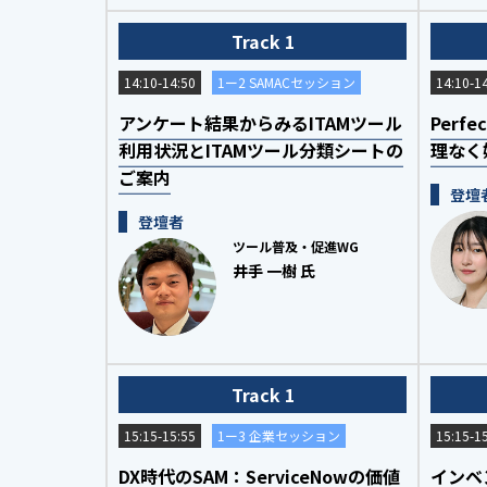
Track 1
14:10-14:50
1ー2 SAMACセッション
14:10-1
アンケート結果からみるITAMツール
Perf
利用状況とITAMツール分類シートの
理なく
ご案内
登壇
登壇者
ツール普及・促進WG
井手 一樹 氏
Track 1
15:15-15:55
1ー3 企業セッション
15:15-1
DX時代のSAM：ServiceNowの価値
インベ