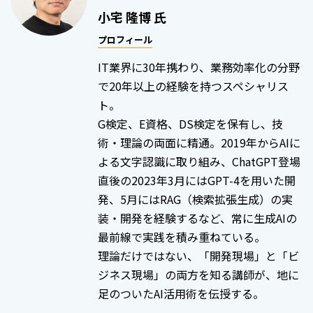
小宅 隆博 氏
プロフィール
IT業界に30年携わり、業務効率化の分野
で20年以上の経験を持つスペシャリス
ト。
G検定、E資格、DS検定を保有し、技
術・理論の両面に精通。2019年からAIに
よる文字認識に取り組み、ChatGPT登場
直後の2023年3月にはGPT-4を用いた開
発、5月にはRAG（検索拡張生成）の実
装・開発を経験するなど、常に生成AIの
最前線で実践を積み重ねている。
理論だけではない、「開発現場」と「ビ
ジネス現場」の両方を知る講師が、地に
足のついたAI活用術を伝授する。