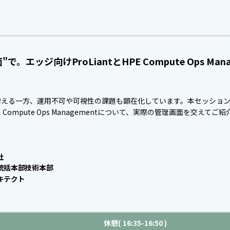
エッジ向けProLiantとHPE Compute Ops Man
える一方、運用不可や可視性の課題も顕在化しています。本セッションでは
mpute Ops Managementについて、実際の管理画面を交えてご
社
統括本部技術本部
キテクト
休憩( 16:35-16:50 )