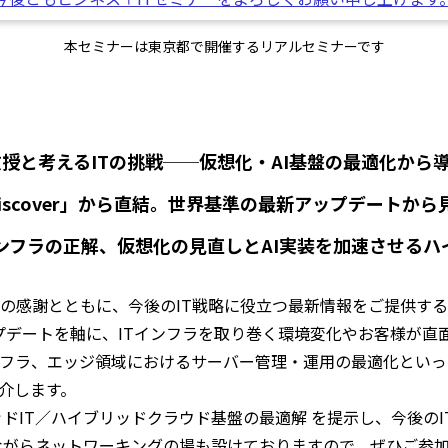
本セミナーは東京都で開催するリアルセミナーです
授と考えるITの挑戦──仮想化・AI基盤の最適化から
Discover」から直結。世界基準の最新アップデートか
世代インフラの正解、仮想化の見直しとAI実装を加速させる
への感謝とともに、今後のIT戦略に役立つ最新情報をご提供する
表された最新アップデートを軸に、ITインフラを取り巻く環境変化やお
ンフラ、エッジ領域におけるサーバー管理・運用の最適化といっ
介します。
た ハイブリッドIT／ハイブリッドクラウド基盤の最適解 を提示し、
ながらネットワーキングの場も設けておりますので、ぜひご参