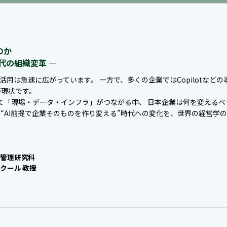
のか
代の組織変革 ―
I活用は急速に広がっています。 一方で、多くの企業ではCopilotなど
が現状です。
によって「現場・データ・インフラ」がつながる中、 日本企業は何を変える
、“AI前提で企業そのものを作り変える”時代への変化を、世界の経営学
営管理研究科
クール 教授