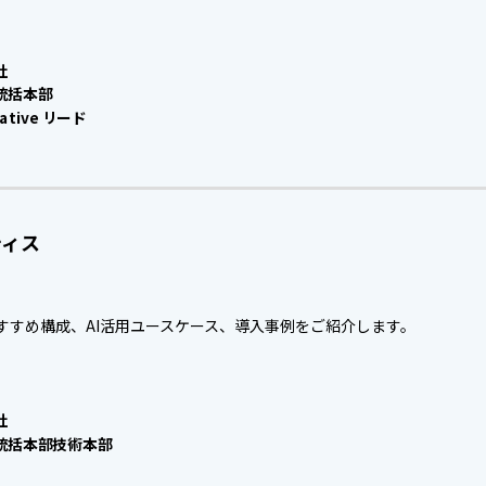
社
統括本部
tive リード
ティス
バーのおすすめ構成、AI活用ユースケース、導入事例をご紹介します。
社
統括本部技術本部