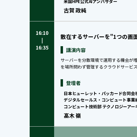
米国HPE公式AIアンバサダー
古賀 政純
16:10
散在するサーバーを"1つの画面"で。
|
16:35
講演内容
サーバーを分散環境で運用する機会が増
を場所問わず管理するクラウドサービス Co
登壇者
日本ヒューレット・パッカード合同会
デジタルセールス・コンピュート事業
コンピュート技術部 テクノロジーアー
髙木 嶺