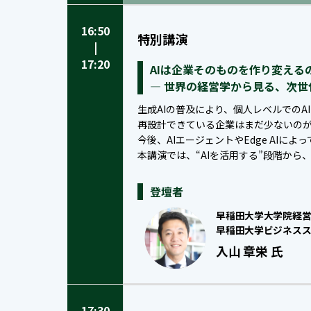
16:50
特別講演
|
17:20
AIは企業そのものを作り変える
― 世界の経営学から見る、次世
生成AIの普及により、個人レベルでのA
再設計できている企業はまだ少ないの
今後、AIエージェントやEdge AI
本講演では、“AIを活用する”段階から
登壇者
早稲田大学大学院経
早稲田大学ビジネスス
入山 章栄 氏
17:30