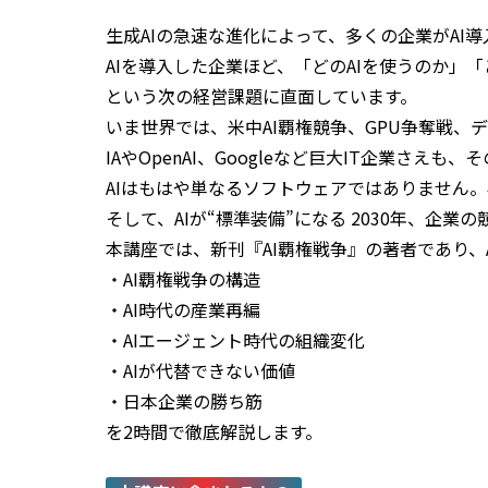
生成AIの急速な進化によって、多くの企業がAI
AIを導入した企業ほど、「どのAIを使うのか」
という次の経営課題に直面しています。
いま世界では、米中AI覇権競争、GPU争奪戦、
IAやOpenAI、Googleなど巨大IT企業さ
AIはもはや単なるソフトウェアではありません
そして、AIが“標準装備”になる 2030年、企
本講座では、新刊『AI覇権戦争』の著者であり、
・AI覇権戦争の構造
・AI時代の産業再編
・AIエージェント時代の組織変化
・AIが代替できない価値
・日本企業の勝ち筋
を2時間で徹底解説します。