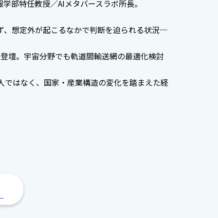
報学部特任教授／AIメタバースラボ所長。
ず、想定外が起こるなかで判断を迫られる状況─
nsに登壇。宇宙分野でも軌道間輸送網の最適化検討
導入ではなく、国家・産業構造の変化を踏まえた経
。