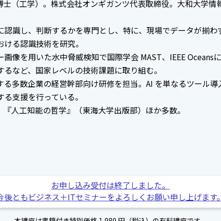
。博士（工学）。株式会社オンギガンツ代表取締役。大和大学情
に認識し、判断するかを専門とし、特に、現場でデータが揃わ
おける認識技術を研究。
画像を用いた水中脅威検知で国際学会 MAST、IEEE Ocea
するなど、国家レベルの技術課題に取り組む。
する多数企業の経営幹部向け研修を担当。AI を単なるツール
する支援を行っている。
争』『人工知能の哲学』（東海大学出版部）ほか多数。
お申し込み受付は終了しました。
今後ともビジネス＋ITセミナーをよろしくお願い申し上げます
本講座は書籍付き特別価格 1,980 円（税込）の有料講座です。