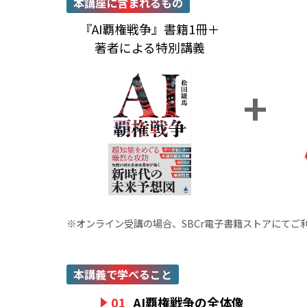
本講座に含まれるもの
『AI覇権戦争』書籍1冊＋
著者による特別講義
※オンライン受講の場合、SBCr電子書籍ストアにてご
本講義で学べること
01
AI覇権戦争の全体像