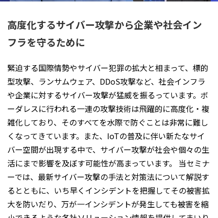
高度化するサイバー攻撃から企業や社会イン
フラを守るために
緊迫する国際情勢やサイバー犯罪の拡大と相まって、標的
型攻撃、ランサムウェア、DDoS攻撃など、社会インフラ
や企業に対するサイバー攻撃が猛威を振るっています。ボ
ーダレスに行われる一連の攻撃技術は飛躍的に高度化・複
雑化しており、そのすべてを水際で防ぐことは非常に難し
くなってきています。また、IoTの普及に伴い新たなサイ
バー空間が出現する中で、サイバー攻撃が社会や個々の生
活にまで影響を及ぼす可能性が高まっています。 当セミナ
ーでは、最新サイバー攻撃の手法と対策法について解説す
るとともに、いち早くインシデントを把握してその被害拡
大を防いだり、万が一インシデントが発生しても被害を縮
小できるような各社ソリューション情報を提供してまいり