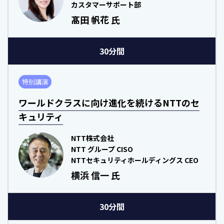
カスタマーサポート部
髙田 帆花 氏
30分間
特別講演
ワールドクラスに向け進化を続けるNTTのセ
キュリティ
NTT株式会社
NTT グループ CISO
NTTセキュリティホールディングス CEO
横浜 信一 氏
30分間