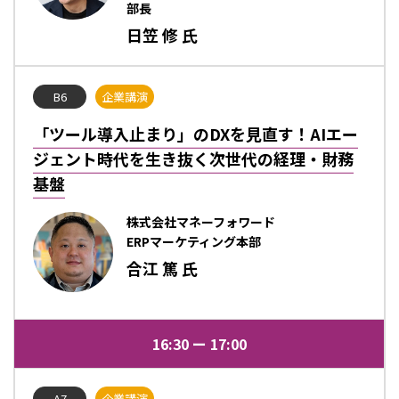
部長
日笠 修 氏
B6
企業講演
「ツール導入止まり」のDXを見直す！AIエー
ジェント時代を生き抜く次世代の経理・財務
基盤
株式会社マネーフォワード
ERPマーケティング本部
合江 篤 氏
16:30
17:00
A7
企業講演