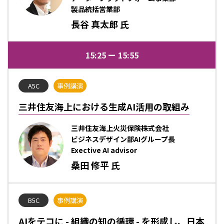
製品統括営業部
長谷 真太郎 氏
15:25
15:55
A5C
事例講演
三井住友海上における生成AI活用の取組み
三井住友海上火災保険株式会社
ビジネスデザイン部AIグループ長
Exective AI advisor
桑田 修平 氏
B5C
事例講演
AIをテコに - 組織の知の循環 - を形成し、日本