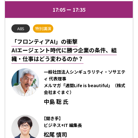
17:05
17:35
A8S
特別講演
「フロンティアAI」の衝撃
AIエージェント時代に勝つ企業の条件、組
織・仕事はどう変わるのか？
一般社団法人シンギュラリティ・ソサエテ
ィ 代表理事
メルマガ「週間Life is beautiful」（株式
会社まぐまぐ）
中島 聡 氏
【聞き手】
ビジネス+IT 編集長
松尾 慎司