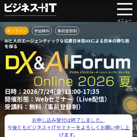
オンライン
参加無料
事前登録制
AIと人のエージェンティックな協業
日本型AXによる日本の勝ち筋
を探る
日時：
2026/7/24(金)13:00-17:35
開催形態：
Webセミナー（Live配信）
受講料：
無料（事前登録制）
お申し込み受付は終了しました。
今後ともビジネス＋ITセミナーをよろしくお願い申し上
げます。