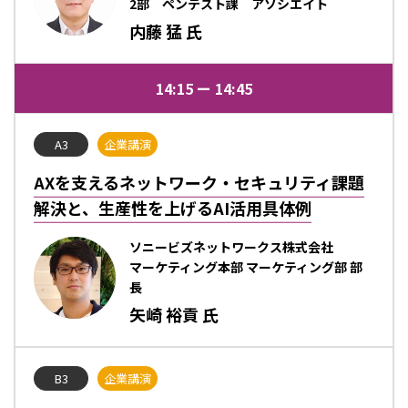
2部 ペンテスト課 アソシエイト
内藤 猛 氏
14:15
14:45
A3
企業講演
AXを支えるネットワーク・セキュリティ課題
解決と、生産性を上げるAI活用具体例
ソニービズネットワークス株式会社
マーケティング本部 マーケティング部 部
長
矢崎 裕貢 氏
B3
企業講演