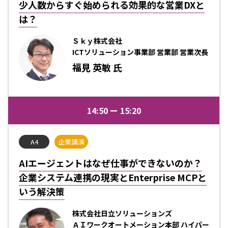
少人数からすぐ始められる効果的な営業DXと
は？
Ｓｋｙ株式会社
ICTソリューション事業部 営業部 営業次長
福見 英敏 氏
14:50
15:20
A4
企業講演
AIエージェントはなぜ仕事ができないのか？
企業システム連携の現実とEnterprise MCPと
いう解決策
株式会社日立ソリューションズ
ＡＩワークオートメーション本部 ハイパー