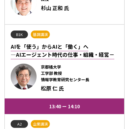
杉山 正和 氏
B1K
基調講演
AIを「使う」からAIと「働く」へ
―AIエージェント時代の仕事・組織・経営－
京都橘大学
工学部 教授
情報学教育研究センター長
松原 仁 氏
13:40
14:10
A2
企業講演