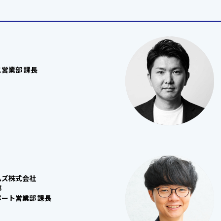
営業部 課長
ムズ株式会社
部
ート営業部 課長