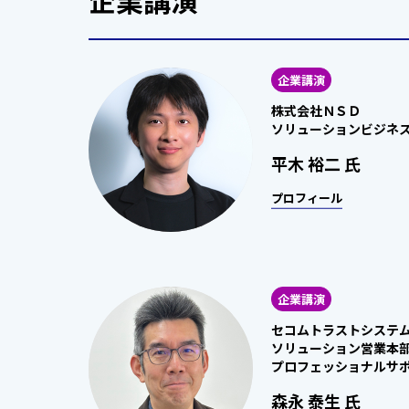
企業講演
株式会社ＮＳＤ
ソリューションビジネス
平木 裕二 氏
プロフィール
企業講演
セコムトラストシステ
ソリューション営業本
プロフェッショナルサポ
森永 泰生 氏