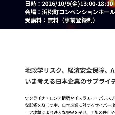
日時：
2026/10/9(金)13:00-18:10
会場：
浜松町コンベンションホー
受講料：
無料（事前登録制）
地政学リスク、経済安全保障、A
いま考える日本企業のサプライチ
ウクライナ・ロシア情勢やイスラエル・パレス
な影響を及ぼす中、日本企業に対するサイバー攻
ェア攻撃により甚大な被害を受け、工場の停止